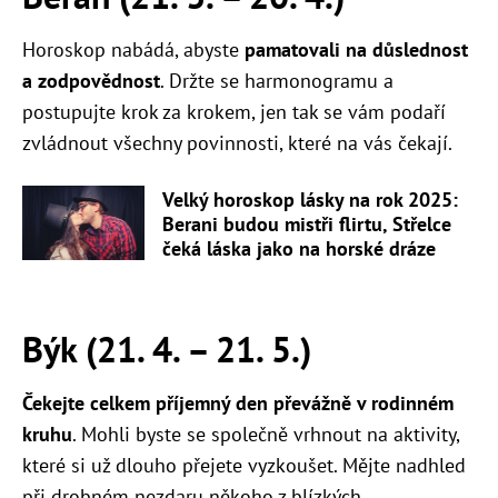
Horoskop nabádá, abyste
pamatovali na důslednost
a zodpovědnost
. Držte se harmonogramu a
postupujte krok za krokem, jen tak se vám podaří
zvládnout všechny povinnosti, které na vás čekají.
Velký horoskop lásky na rok 2025:
Berani budou mistři flirtu, Střelce
čeká láska jako na horské dráze
Býk (21. 4. – 21. 5.)
Čekejte celkem příjemný den převážně v rodinném
kruhu
. Mohli byste se společně vrhnout na aktivity,
které si už dlouho přejete vyzkoušet. Mějte nadhled
při drobném nezdaru někoho z blízkých.