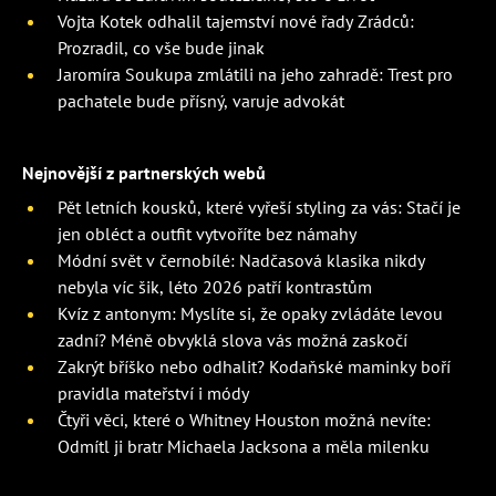
Vojta Kotek odhalil tajemství nové řady Zrádců:
Prozradil, co vše bude jinak
Jaromíra Soukupa zmlátili na jeho zahradě: Trest pro
pachatele bude přísný, varuje advokát
Nejnovější z partnerských webů
Pět letních kousků, které vyřeší styling za vás: Stačí je
jen obléct a outfit vytvoříte bez námahy
Módní svět v černobílé: Nadčasová klasika nikdy
nebyla víc šik, léto 2026 patří kontrastům
Kvíz z antonym: Myslíte si, že opaky zvládáte levou
zadní? Méně obvyklá slova vás možná zaskočí
Zakrýt bříško nebo odhalit? Kodaňské maminky boří
pravidla mateřství i módy
Čtyři věci, které o Whitney Houston možná nevíte:
Odmítl ji bratr Michaela Jacksona a měla milenku