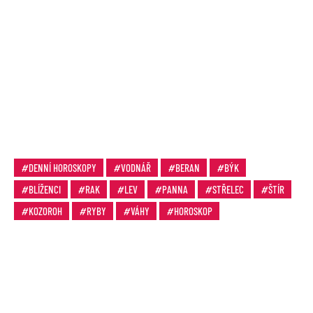
DENNÍ HOROSKOPY
VODNÁŘ
BERAN
BÝK
BLÍŽENCI
RAK
LEV
PANNA
STŘELEC
ŠTÍR
KOZOROH
RYBY
VÁHY
HOROSKOP