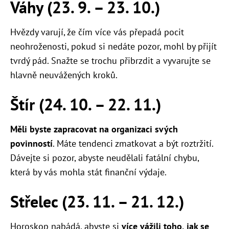
Váhy (23. 9. – 23. 10.)
Hvězdy varují, že čím více vás přepadá pocit
neohroženosti, pokud si nedáte pozor, mohl by přijít
tvrdý pád. Snažte se trochu přibrzdit a vyvarujte se
hlavně neuvážených kroků.
Štír (24. 10. – 22. 11.)
Měli byste zapracovat na organizaci svých
povinností
. Máte tendenci zmatkovat a být roztržití.
Dávejte si pozor, abyste neudělali fatální chybu,
která by vás mohla stát finanční výdaje.
Střelec (23. 11. – 21. 12.)
Horoskop nabádá, abyste si
více vážili toho, jak se