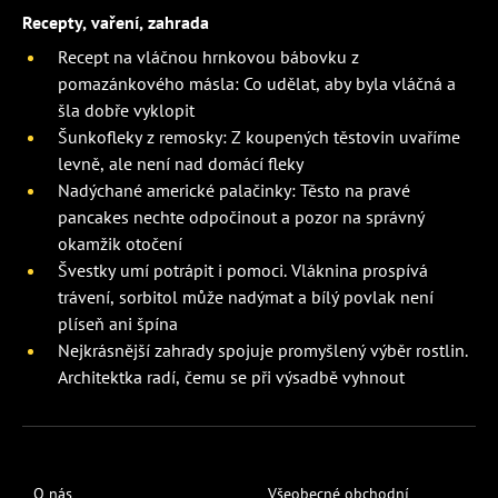
Recepty, vaření, zahrada
Recept na vláčnou hrnkovou bábovku z
pomazánkového másla: Co udělat, aby byla vláčná a
šla dobře vyklopit
Šunkofleky z remosky: Z koupených těstovin uvaříme
levně, ale není nad domácí fleky
Nadýchané americké palačinky: Těsto na pravé
pancakes nechte odpočinout a pozor na správný
okamžik otočení
Švestky umí potrápit i pomoci. Vláknina prospívá
trávení, sorbitol může nadýmat a bílý povlak není
plíseň ani špína
Nejkrásnější zahrady spojuje promyšlený výběr rostlin.
Architektka radí, čemu se při výsadbě vyhnout
O nás
Všeobecné obchodní