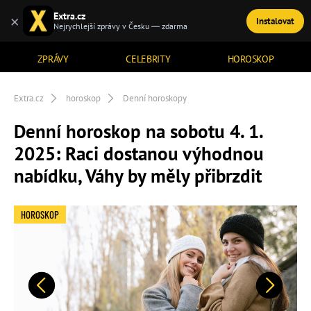
Extra.cz
×
Instalovat
TÉMATA
Nejrychlejší zprávy v Česku — zdarma
ZPRÁVY
CELEBRITY
HOROSKOP
Extra.cz
horoskop
Denní horoskopy
Denní horoskop na sobotu 4. 1.
2025: Raci dostanou výhodnou
nabídku, Váhy by měly přibrzdit
HOROSKOP
Předchozí
Další