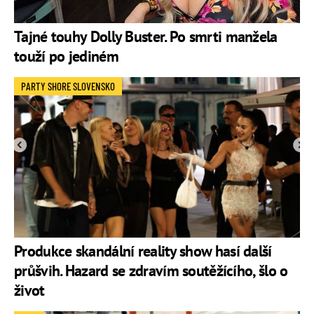
Tajné touhy Dolly Buster. Po smrti manžela
touží po jediném
PARTY SHORE SLOVENSKO
Produkce skandální reality show hasí další
průšvih. Hazard se zdravím soutěžícího, šlo o
život