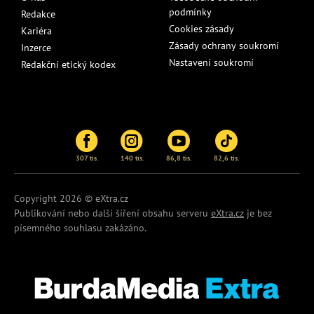
podmínky
Redakce
Cookies zásady
Kariéra
Zásady ochrany soukromí
Inzerce
Nastavení soukromí
Redakční etický kodex
307 tis.
140 tis.
86,8 tis.
82,6 tis.
Copyright 2026 © eXtra.cz
Publikování nebo další šíření obsahu serveru
eXtra.cz
je bez
písemného souhlasu zakázáno.