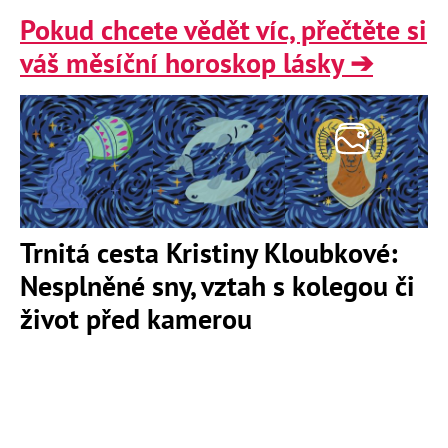
Pokud chcete vědět víc, přečtěte si
váš měsíční horoskop lásky ➔
Trnitá cesta Kristiny Kloubkové:
Nesplněné sny, vztah s kolegou či
život před kamerou