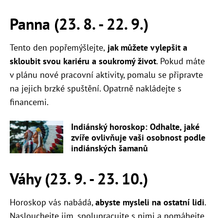
Panna (23. 8. - 22. 9.)
Tento den popřemýšlejte,
jak můžete vylepšit a
skloubit svou kariéru a soukromý život
. Pokud máte
v plánu nové pracovní aktivity, pomalu se připravte
na jejich brzké spuštění. Opatrně nakládejte s
financemi.
Indiánský horoskop: Odhalte, jaké
zvíře ovlivňuje vaši osobnost podle
indiánských šamanů
Váhy (23. 9. - 23. 10.)
Horoskop vás nabádá,
abyste mysleli na ostatní lidi
.
Naslouchejte jim, spolupracujte s nimi a pomáhejte