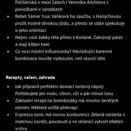
Polišenská v maxi šatech i Veronika Arichteva s
ponožkami v sandálech
Rebel Sámer Issa: Vaňková ho zaučila, s Hanychovou
prožil hodně divokou jízdu, a přesto se stále spekuluje
o jeho orientaci
Nejvíc cool žabky léta přímo z Kodaně. Zakrývají palec
a mají kitten heel
Co nosí módní influencerky? Následující barevné
kombinace musíte vyzkoušet, než skončí léto
Recepty, vaření, zahrada
Jak připravit perfektní domácí iontový nápoj:
Potřebujete jen vodu, citron, sůl a pár minut času
Základní recept na bramboráky má mnoho skvělých
obměn. Některé určitě překvapí
Espresso tonic má novou konkurenci. Zelená varianta s
matchou osvěží, povzbudí a ve sklenici vytvoří efektní
vrstvy