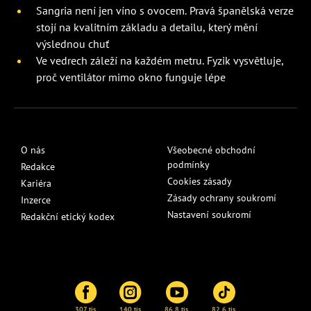
Sangria není jen víno s ovocem. Pravá španělská verze
stojí na kvalitním základu a detailu, který mění
výslednou chuť
Ve vedrech záleží na každém metru. Fyzik vysvětluje,
proč ventilátor mimo okno funguje lépe
O nás
Všeobecné obchodní
podmínky
Redakce
Cookies zásady
Kariéra
Zásady ochrany soukromí
Inzerce
Nastavení soukromí
Redakční etický kodex
307 tis.
140 tis.
86,8 tis.
82,6 tis.