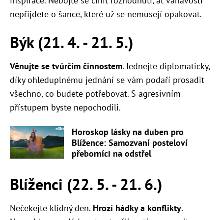
inspirace. Nebojte se činit rozhodnutí, ať váhavostí
nepřijdete o šance, které už se nemusejí opakovat.
Býk (21. 4. - 21. 5.)
Věnujte se tvůrčím činnostem
. Jednejte diplomaticky,
díky ohleduplnému jednání se vám podaří prosadit
všechno, co budete potřebovat. S agresivním
přístupem byste nepochodili.
Horoskop lásky na duben pro
Blížence: Samozvaní posteloví
přeborníci na odstřel
Blíženci (22. 5. - 21. 6.)
Nečekejte klidný den.
Hrozí hádky a konflikty
.