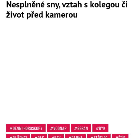
Nesplněné sny, vztah s kolegou či
život před kamerou
DENNÍ HOROSKOPY
VODNÁŘ
BERAN
BÝK
BLÍŽENCI
RAK
LEV
PANNA
STŘELEC
ŠTÍR