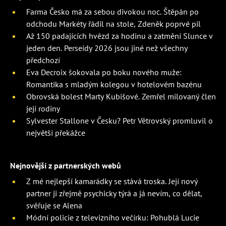
Farma Česko má za sebou divokou noc. Štěpán po
odchodu Markéty řádil na stole, Zdeněk poprvé pil
Až 150 padajících hvězd za hodinu a zatmění Slunce v
jeden den. Perseidy 2026 jsou jiné než všechny
předchozí
Eva Decroix šokovala po boku nového muže:
Romantika s mladým kolegou v hotelovém bazénu
Obrovská bolest Marty Kubišové. Zemřel milovaný člen
její rodiny
Sylvester Stallone v Česku? Petr Větrovský promluvil o
největší překážce
Nejnovější z partnerských webů
Z mé nejlepší kamarádky se stává troska. Její nový
partner ji zřejmě psychicky týrá a já nevím, co dělat,
svěřuje se Alena
Módní policie z televizního večírku: Pohublá Lucie