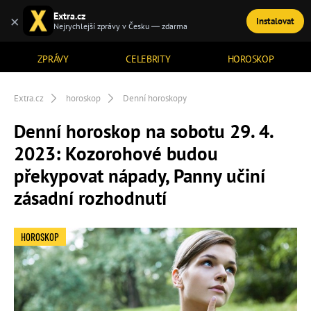
Extra.cz
×
Instalovat
TÉMATA
Nejrychlejší zprávy v Česku — zdarma
ZPRÁVY
CELEBRITY
HOROSKOP
Extra.cz
horoskop
Denní horoskopy
Denní horoskop na sobotu 29. 4.
2023: Kozorohové budou
překypovat nápady, Panny učiní
zásadní rozhodnutí
HOROSKOP