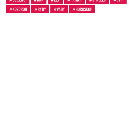
KOZOROH
RYBY
VÁHY
HOROSKOP