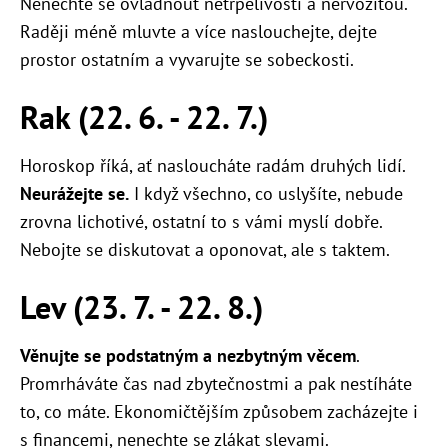
Nenechte se ovládnout netrpělivostí a nervozitou.
Raději méně mluvte a více naslouchejte, dejte
prostor ostatním a vyvarujte se sobeckosti.
Rak (22. 6. - 22. 7.)
Horoskop říká, ať nasloucháte radám druhých lidí.
Neurážejte se.
I když všechno, co uslyšíte, nebude
zrovna lichotivé, ostatní to s vámi myslí dobře.
Nebojte se diskutovat a oponovat, ale s taktem.
Lev (23. 7. - 22. 8.)
Věnujte se podstatným a nezbytným věcem
.
Promrháváte čas nad zbytečnostmi a pak nestíháte
to, co máte. Ekonomičtějším způsobem zacházejte i
s financemi, nenechte se zlákat slevami.