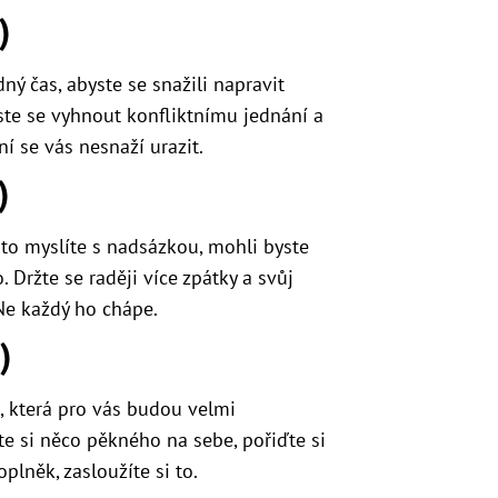
)
ný čas, abyste se snažili napravit
te se vyhnout konfliktnímu jednání a
ní se vás nesnaží urazit.
)
č to myslíte s nadsázkou, mohli byste
 Držte se raději více zpátky a svůj
 Ne každý ho chápe.
)
, která pro vás budou velmi
pte si něco pěkného na sebe, pořiďte si
lněk, zasloužíte si to.