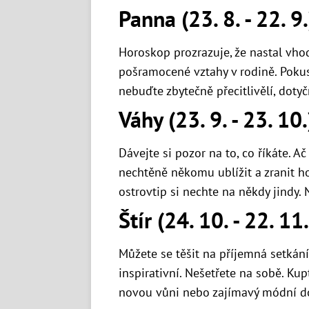
Panna (23. 8. - 22. 9.
Horoskop prozrazuje, že nastal vhod
pošramocené vztahy v rodině. Pokus
nebuďte zbytečně přecitlivělí, dotyč
Váhy (23. 9. - 23. 10.
Dávejte si pozor na to, co říkáte. A
nechtěně někomu ublížit a zranit ho.
ostrovtip si nechte na někdy jindy.
Štír (24. 10. - 22. 11.
Můžete se těšit na příjemná setkání
inspirativní. Nešetřete na sobě. Ku
novou vůni nebo zajímavý módní dop