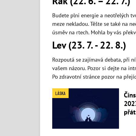
Rak (22. 6. – 22. 7.)
Budete plni energie a neotřelých tvů
meze nekladou. Těšte se také na ne
úsměv na rtech. Mohla by vás překv
Lev (23. 7. - 22. 8.)
Rozpoutá se zajímavá debata, při ní
vašem názoru. Pozor si dejte na int
Po zdravotní stránce pozor na přejíd
LÁSKA
Číns
202
přá