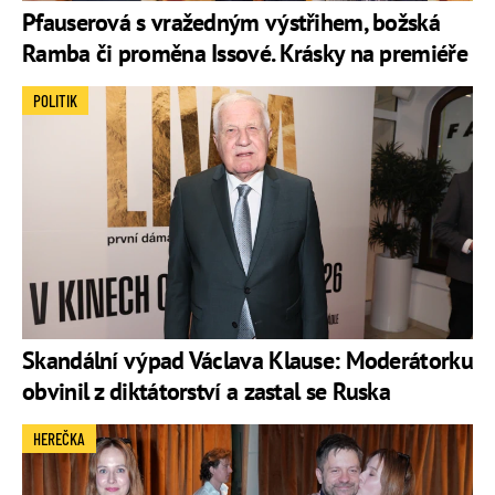
Pfauserová s vražedným výstřihem, božská
Ramba či proměna Issové. Krásky na premiéře
POLITIK
Skandální výpad Václava Klause: Moderátorku
obvinil z diktátorství a zastal se Ruska
HEREČKA