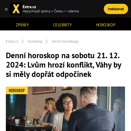
Extra.cz
×
Instalovat
TÉMATA
Nejrychlejší zprávy v Česku — zdarma
ZPRÁVY
CELEBRITY
HOROSKOP
Extra.cz
horoskop
Denní horoskopy
Denní horoskop na sobotu 21. 12.
2024: Lvům hrozí konflikt, Váhy by
si měly dopřát odpočinek
HOROSKOP