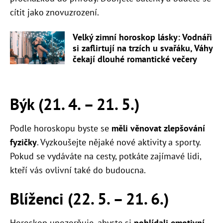
cítit jako znovuzrození.
Velký zimní horoskop lásky: Vodnáři
si zaflirtují na trzích u svařáku, Váhy
čekají dlouhé romantické večery
Býk (21. 4.
–
21. 5.)
Podle horoskopu byste se
měli věnovat zlepšování
fyzičky
. Vyzkoušejte nějaké nové aktivity a sporty.
Pokud se vydáváte na cesty, potkáte zajímavé lidi,
kteří vás ovlivní také do budoucna.
Blíženci (22. 5.
–
21. 6.)
Horoskop upozorňuje, abyste si
pohlídali emotivní