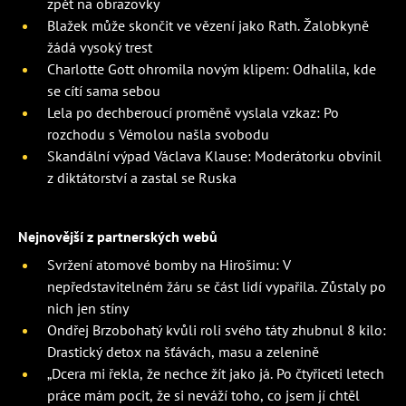
zpět na obrazovky
Blažek může skončit ve vězení jako Rath. Žalobkyně
žádá vysoký trest
Charlotte Gott ohromila novým klipem: Odhalila, kde
se cítí sama sebou
Lela po dechberoucí proměně vyslala vzkaz: Po
rozchodu s Vémolou našla svobodu
Skandální výpad Václava Klause: Moderátorku obvinil
z diktátorství a zastal se Ruska
Nejnovější z partnerských webů
Svržení atomové bomby na Hirošimu: V
nepředstavitelném žáru se část lidí vypařila. Zůstaly po
nich jen stíny
Ondřej Brzobohatý kvůli roli svého táty zhubnul 8 kilo:
Drastický detox na šťávách, masu a zelenině
„Dcera mi řekla, že nechce žít jako já. Po čtyřiceti letech
práce mám pocit, že si neváží toho, co jsem jí chtěl