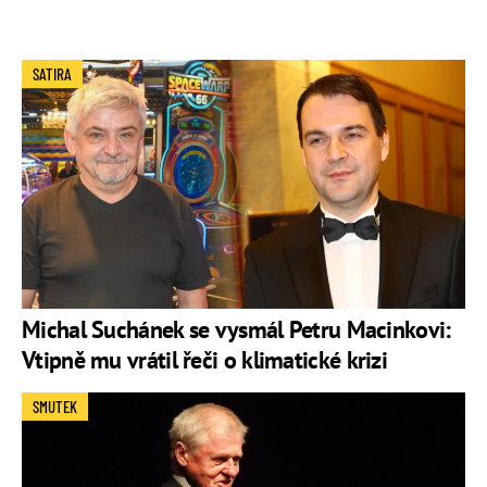
SATIRA
Michal Suchánek se vysmál Petru Macinkovi:
Vtipně mu vrátil řeči o klimatické krizi
SMUTEK