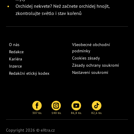
Orchidej nekvete? Než začnete orchidej hnojit,
zkontrolujte světlo i stav kořenů
O nás
Všeobecné obchodní
podmínky
Redakce
Cookies zásady
Kariéra
Zásady ochrany soukromí
Inzerce
Nastavení soukromí
Redakční etický kodex
307 tis.
140 tis.
86,8 tis.
82,6 tis.
Copyright 2026 © eXtra.cz