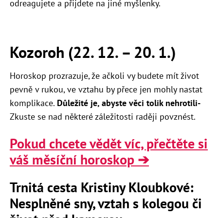
odreagujete a přijdete na jiné myšlenky.
Kozoroh (22. 12.
–
20. 1.)
Horoskop prozrazuje, že ačkoli vy budete mít život
pevně v rukou, ve vztahu by přece jen mohly nastat
komplikace.
Důležité je, abyste věci tolik nehrotili-
Zkuste se nad některé záležitosti raději povznést.
Pokud chcete vědět víc, přečtěte si
váš měsíční horoskop ➔
Trnitá cesta Kristiny Kloubkové:
Nesplněné sny, vztah s kolegou či