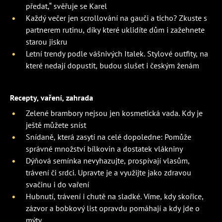
předat,“ svěřuje se Karel
Každý večer jen scrollování na gauči a ticho? Zkuste s
partnerem rutinu, díky které uklidíte dům i zažehnete
starou jiskru
Letní trendy podle vášnivých Italek. Stylové outfity, na
které nedají dopustit, budou slušet i českým ženám
Recepty, vaření, zahrada
Zelené brambory nejsou jen kosmetická vada. Kdy je
ještě můžete sníst
Snídaně, která zasytí na celé dopoledne: Pomůže
správné množství bílkovin a dostatek vlákniny
Dýňová semínka nevyhazujte, prospívají vlasům,
trávení či srdci. Upravte je a využijte jako zdravou
svačinu i do vaření
Hubnutí, trávení i chutě na sladké. Víme, kdy skořice,
zázvor a bobkový list opravdu pomáhají a kdy jde o
mýty