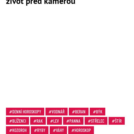
život před kamerou
DENNÍ HOROSKOPY
VODNÁŘ
BERAN
BÝK
BLÍŽENCI
RAK
LEV
PANNA
STŘELEC
ŠTÍR
KOZOROH
RYBY
VÁHY
HOROSKOP