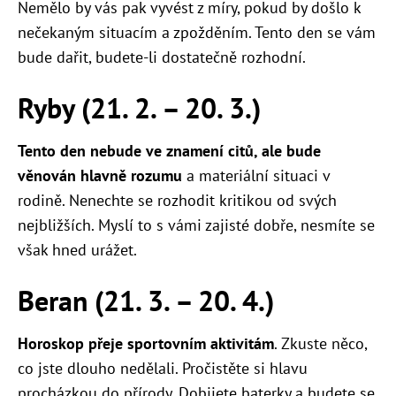
Nemělo by vás pak vyvést z míry, pokud by došlo k
nečekaným situacím a zpožděním. Tento den se vám
bude dařit, budete-li dostatečně rozhodní.
Ryby (21. 2.
–
20. 3.)
Tento den nebude ve znamení citů, ale bude
věnován hlavně rozumu
a materiální situaci v
rodině. Nenechte se rozhodit kritikou od svých
nejbližších. Myslí to s vámi zajisté dobře, nesmíte se
však hned urážet.
Beran (21. 3.
–
20. 4.)
Horoskop přeje sportovním aktivitám
. Zkuste něco,
co jste dlouho nedělali. Pročistěte si hlavu
procházkou do přírody. Dobijete baterky a budete se