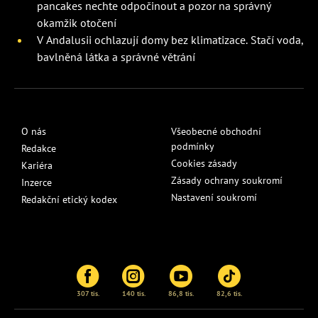
pancakes nechte odpočinout a pozor na správný
okamžik otočení
V Andalusii ochlazují domy bez klimatizace. Stačí voda,
bavlněná látka a správné větrání
O nás
Všeobecné obchodní
podmínky
Redakce
Cookies zásady
Kariéra
Zásady ochrany soukromí
Inzerce
Nastavení soukromí
Redakční etický kodex
307 tis.
140 tis.
86,8 tis.
82,6 tis.