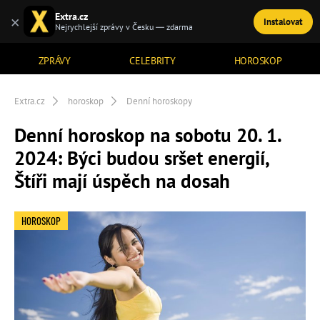
Extra.cz
×
Instalovat
TÉMATA
Nejrychlejší zprávy v Česku — zdarma
ZPRÁVY
CELEBRITY
HOROSKOP
Extra.cz
horoskop
Denní horoskopy
Denní horoskop na sobotu 20. 1.
2024: Býci budou sršet energií,
Štíři mají úspěch na dosah
HOROSKOP