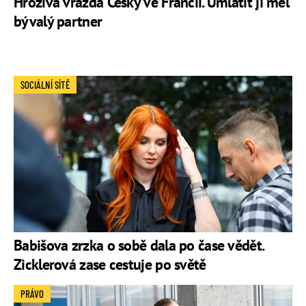
Hrozivá vražda Češky ve Francii. Umlátit jí měl
bývalý partner
SOCIÁLNÍ SÍTĚ
Babišova zrzka o sobě dala po čase vědět.
Zicklerová zase cestuje po světě
PRÁVO