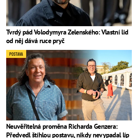
Tvrdý pád Volodymyra Zelenského: Vlastní lid
od něj dává ruce pryč
POSTAVA
Neuvěřitelná proměna Richarda Genzera:
Předvedl štíhlou postavu, nikdy nevypadal líp