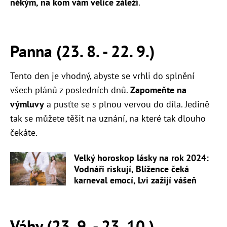
někým, na kom vám velice záleží
.
Panna (23. 8. - 22. 9.)
Tento den je vhodný, abyste se vrhli do splnění
všech plánů z posledních dnů.
Zapomeňte na
výmluvy
a pusťte se s plnou vervou do díla. Jedině
tak se můžete těšit na uznání, na které tak dlouho
čekáte.
Velký horoskop lásky na rok 2024:
Vodnáři riskují, Blížence čeká
karneval emocí, Lvi zažijí vášeň
Váhy (23. 9. - 23. 10.)