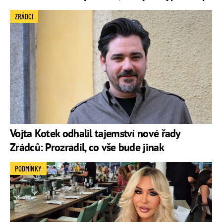
ZRÁDCI
Vojta Kotek odhalil tajemství nové řady
Zrádců: Prozradil, co vše bude jinak
PODMÍNKY