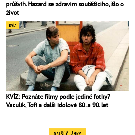
průšvih. Hazard se zdravím soutěžícího, šlo o
život
KVÍZ
KVÍZ: Poznáte filmy podle jediné fotky?
Vaculík, Tofi a další idolové 80. a 90. let
DALŠÍ ČLÁNKY