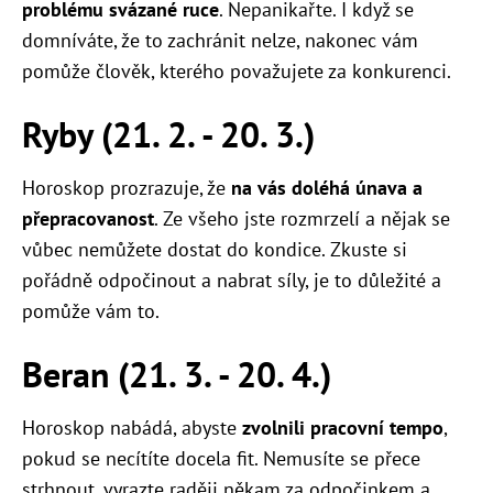
problému svázané ruce
. Nepanikařte. I když se
domníváte, že to zachránit nelze, nakonec vám
pomůže člověk, kterého považujete za konkurenci.
Ryby (21. 2. - 20. 3.)
Horoskop prozrazuje, že
na vás doléhá únava a
přepracovanost
. Ze všeho jste rozmrzelí a nějak se
vůbec nemůžete dostat do kondice. Zkuste si
pořádně odpočinout a nabrat síly, je to důležité a
pomůže vám to.
Beran (21. 3. - 20. 4.)
Horoskop nabádá, abyste
zvolnili pracovní tempo
,
pokud se necítíte docela fit. Nemusíte se přece
strhnout, vyrazte raději někam za odpočinkem a