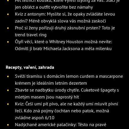
jen obléct a outfit vytvoříte bez námahy
Kvíz z antonym: Myslíte si, že opaky zvládáte levou
zadní? Méně obvyklá slova vás možná zaskočí
Proč si ženy pořizují druhý zásnubní prsten? Toto je
trend travel ring
Čtyři věci, které o Whitney Houston možná nevíte:
Odmítl ji bratr Michaela Jacksona a měla milenku
Recepty, vaření, zahrada
Svěží tiramisu s domácím lemon curdem a mascarpone
krémem je ideálním letním dezertem
Zbavte se nadbytku úrody chytře. Cuketové špagety s
mletým masem jsou naprostý hit
Kvíz: Češi umí pít pivo, ale ne každý umí mluvit pivní
řečí. Kdo zná pojmy čochtan nebo patok, možná
zvládne aspoň 6/10
Nadýchané americké palačinky: Těsto na pravé