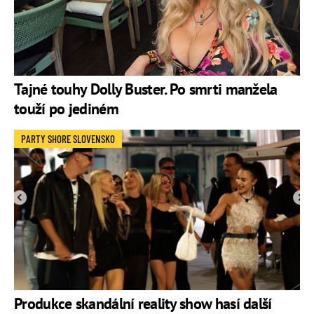
Tajné touhy Dolly Buster. Po smrti manžela
touží po jediném
PARTY SHORE SLOVENSKO
Produkce skandální reality show hasí další