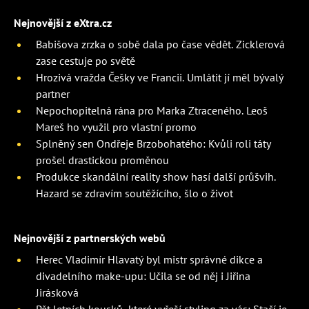
Nejnovější z eXtra.cz
Babišova zrzka o sobě dala po čase vědět. Zicklerová
zase cestuje po světě
Hrozivá vražda Češky ve Francii. Umlátit jí měl bývalý
partner
Nepochopitelná rána pro Marka Ztraceného. Leoš
Mareš ho využil pro vlastní promo
Splněný sen Ondřeje Brzobohatého: Kvůli roli táty
prošel drastickou proměnou
Produkce skandální reality show hasí další průšvih.
Hazard se zdravím soutěžícího, šlo o život
Nejnovější z partnerských webů
Herec Vladimír Hlavatý byl mistr správné dikce a
divadelního make-upu: Učila se od něj i Jiřina
Jirásková
Pět letních kousků, které vyřeší styling za vás: Stačí je