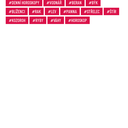
DENNÍ HOROSKOPY
VODNÁŘ
BERAN
BÝK
BLÍŽENCI
RAK
LEV
PANNA
STŘELEC
ŠTÍR
KOZOROH
RYBY
VÁHY
HOROSKOP