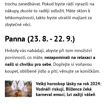
trochu zanedbávat. Pokud byste rádi vyrazili na
nákupy, zkuste to raději odložit. Máte sklon k
lehkomyslnosti, takto byste utratili majlant za
zbytečné věci.
Panna (23. 8. - 22. 9.)
Hvězdy vás nabádají, abyste při tom množství
povinností, co máte,
nezapomínali na relaxaci a
našli si chvilku pro sebe.
Dopřejte si voňavou
koupel, oblíbené jídlo a pití, věnujte se koníčkům.
Velký horoskop lásky na rok 2024:
Vodnáři riskují, Blížence čeká
karneval emocí, Lvi zažijí vášeň