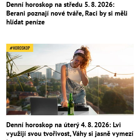
Denní horoskop na středu 5. 8. 2026:
Berani poznají nové tváře, Raci by si měli
hlídat peníze
HOROSKOP
Denní horoskop na úterý 4. 8. 2026: Lvi
využijí svou tvořivost, Váhy si jasně vymezí