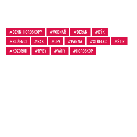
DENNÍ HOROSKOPY
VODNÁŘ
BERAN
BÝK
BLÍŽENCI
RAK
LEV
PANNA
STŘELEC
ŠTÍR
KOZOROH
RYBY
VÁHY
HOROSKOP