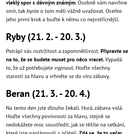
vleklý spor s dávným známým
. Osobně vám navrhne
smír, tak byste o tom měli vážně uvažovat. Oceňte
jeho první krok a buďte k němu co nejvstřícnější.
Ryby (21. 2. - 20. 3.)
Potrápí vás roztržitost a zapomnětlivost.
Připravte se
na to, že se budete muset pro něco vracet.
Vypadá
to, že už potřebujete vypnout. Hoďte všechny
starosti za hlavu a vrhněte se do víru zábavy.
Beran (21. 3. - 20. 4.)
Na tento den jste dlouho čekali. Hurá, zábava volá.
Hoďte všechny povinnosti za hlavu, stejně se
nedokážete moc soustředit, jak se těšíte na setkání,
které jste naplánovali s přáteli.
Zdá se, že to večer