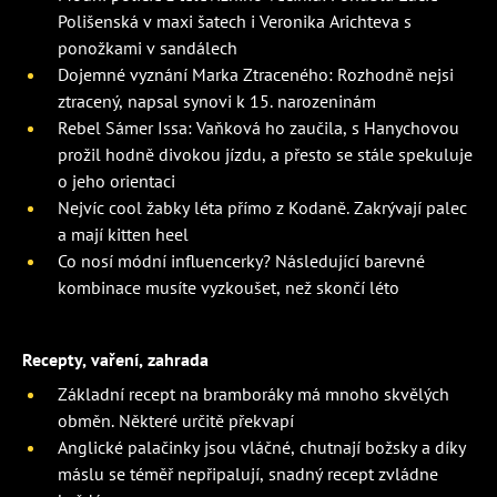
Polišenská v maxi šatech i Veronika Arichteva s
ponožkami v sandálech
Dojemné vyznání Marka Ztraceného: Rozhodně nejsi
ztracený, napsal synovi k 15. narozeninám
Rebel Sámer Issa: Vaňková ho zaučila, s Hanychovou
prožil hodně divokou jízdu, a přesto se stále spekuluje
o jeho orientaci
Nejvíc cool žabky léta přímo z Kodaně. Zakrývají palec
a mají kitten heel
Co nosí módní influencerky? Následující barevné
kombinace musíte vyzkoušet, než skončí léto
Recepty, vaření, zahrada
Základní recept na bramboráky má mnoho skvělých
obměn. Některé určitě překvapí
Anglické palačinky jsou vláčné, chutnají božsky a díky
máslu se téměř nepřipalují, snadný recept zvládne