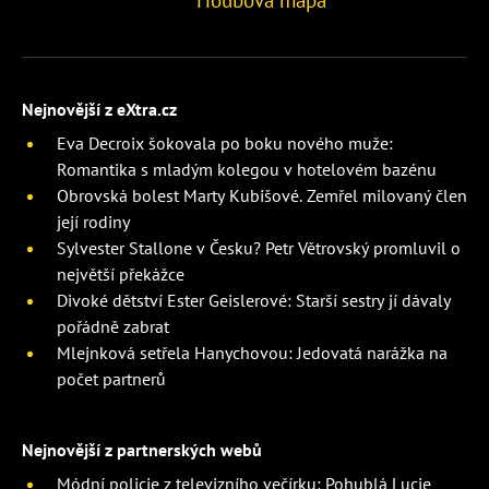
Houbová mapa
Nejnovější z eXtra.cz
Eva Decroix šokovala po boku nového muže:
Romantika s mladým kolegou v hotelovém bazénu
Obrovská bolest Marty Kubišové. Zemřel milovaný člen
její rodiny
Sylvester Stallone v Česku? Petr Větrovský promluvil o
největší překážce
Divoké dětství Ester Geislerové: Starší sestry jí dávaly
pořádně zabrat
Mlejnková setřela Hanychovou: Jedovatá narážka na
počet partnerů
Nejnovější z partnerských webů
Módní policie z televizního večírku: Pohublá Lucie