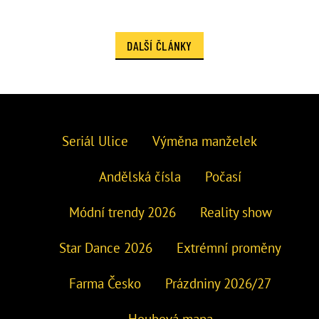
DALŠÍ ČLÁNKY
Seriál Ulice
Výměna manželek
Andělská čísla
Počasí
Módní trendy 2026
Reality show
Star Dance 2026
Extrémní proměny
Farma Česko
Prázdniny 2026/27