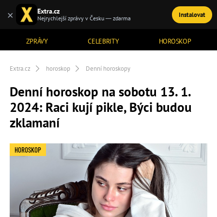
Extra.cz
×
Instalovat
TÉMATA
Nejrychlejší zprávy v Česku — zdarma
ZPRÁVY
CELEBRITY
HOROSKOP
Extra.cz
horoskop
Denní horoskopy
Denní horoskop na sobotu 13. 1.
2024: Raci kují pikle, Býci budou
zklamaní
HOROSKOP