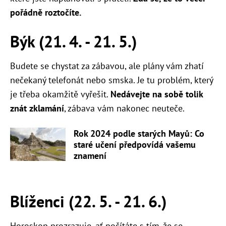
pořádně roztočíte.
Býk (21. 4. - 21. 5.)
Budete se chystat za zábavou, ale plány vám zhatí
nečekaný telefonát nebo smska. Je tu problém, který
je třeba okamžitě vyřešit.
Nedávejte na sobě tolik
znát zklamání
, zábava vám nakonec neuteče.
Rok 2024 podle starých Mayů: Co
staré učení předpovídá vašemu
znamení
Blíženci (22. 5. - 21. 6.)
Horoskop prozrazuje, ať počítáte s tím, že se