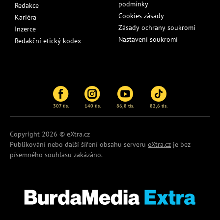
podmínky
Redakce
Cookies zásady
Kariéra
Zásady ochrany soukromí
Inzerce
Nastavení soukromí
Redakční etický kodex
307 tis.
140 tis.
86,8 tis.
82,6 tis.
Copyright 2026 © eXtra.cz
Publikování nebo další šíření obsahu serveru
eXtra.cz
je bez
písemného souhlasu zakázáno.