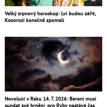
Velký srpnový horoskop: Lvi budou zářit,
Kozorozi konečně zpomalí
Novoluní v Raku 14. 7. 2026: Berani musí
sundat své brnění, pro Ryby nastává čas