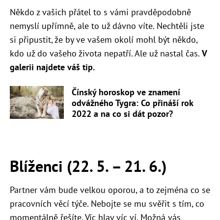
Někdo z vašich přátel to s vámi pravděpodobně
nemyslí upřímně, ale to už dávno víte. Nechtěli jste
si připustit, že by ve vašem okolí mohl být někdo,
kdo už do vašeho života nepatří. Ale už nastal čas.
V
galerii najdete váš tip.
Čínský horoskop ve znamení
odvážného Tygra: Co přináší rok
2022 a na co si dát pozor?
Blíženci (22. 5. – 21. 6.)
Partner vám bude velkou oporou, a to zejména co se
pracovních věcí týče. Nebojte se mu svěřit s tím, co
momentálně řešíte. Víc hlav víc ví. Možná vás