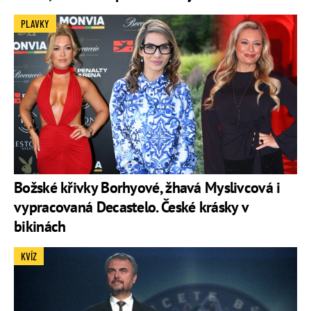
PLAVKY
Božské křivky Borhyové, žhavá Myslivcová i
vypracovaná Decastelo. České krásky v
bikinách
KVÍZ