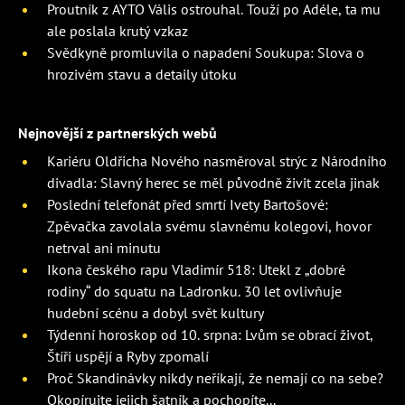
Proutník z AYTO Vális ostrouhal. Touží po Adéle, ta mu
ale poslala krutý vzkaz
Svědkyně promluvila o napadení Soukupa: Slova o
hrozivém stavu a detaily útoku
Nejnovější z partnerských webů
Kariéru Oldřicha Nového nasměroval strýc z Národního
divadla: Slavný herec se měl původně živit zcela jinak
Poslední telefonát před smrtí Ivety Bartošové:
Zpěvačka zavolala svému slavnému kolegovi, hovor
netrval ani minutu
Ikona českého rapu Vladimír 518: Utekl z „dobré
rodiny“ do squatu na Ladronku. 30 let ovlivňuje
hudební scénu a dobyl svět kultury
Týdenní horoskop od 10. srpna: Lvům se obrací život,
Štíři uspějí a Ryby zpomalí
Proč Skandinávky nikdy neříkají, že nemají co na sebe?
Okopírujte jejich šatník a pochopíte...