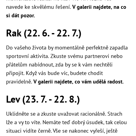
navede ke skvělému řešení.
V galerii najdete, na co
si dát pozor.
Rak (22. 6. - 22. 7.)
Do vašeho života by momentálně perfektně zapadla
sportovní aktivita. Zkuste svému partnerovi nebo
přátelům nabídnout, zda by se k vám nechtěli
připojit. Když vás bude víc, budete chodit
pravidelně.
V galerii najdete, co vám udělá radost.
Lev (23. 7. - 22. 8.)
Uklidněte se a zkuste uvažovat racionálně. Strach
lže a vy to víte. Nemáte teď dobrý úsudek, tak celou
situaci vidíte černě. Vše se nakonec vyřeší, ještě