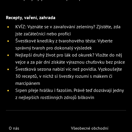
Recepty, vaření, zahrada
KVÍZ: Vyznáte se v zavařování zeleniny? Zjistěte, zda
jste začátečníci nebo profíci
Švestkové knedlíky z tvarohového těsta: Vyberte
správný tvaroh pro dokonalý výsledek
Nejlepší druhý život pro lák od okurek? Vložte do něj
vejce a za pár dní získáte výraznou chuťovku bez práce
Švestková sezona nabízí víc než povidla. Vyzkoušejte
30 receptů, v nichž si švestky rozumí s mákem či
marcipánem
Srpen přeje hrášku i fazolím. Právě teď dozrávají jedny
z nejlepších rostlinných zdrojů bílkovin
O nás
Všeobecné obchodní