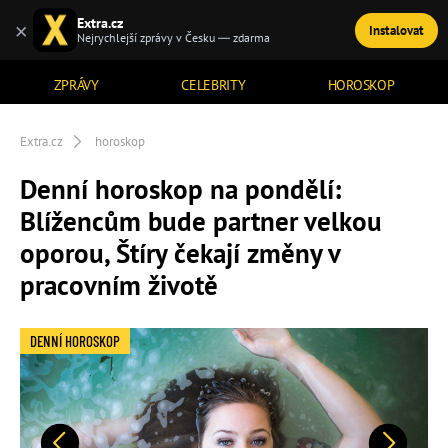
Extra.cz
×
Instalovat
TÉMATA
Nejrychlejší zprávy v Česku — zdarma
ZPRÁVY
CELEBRITY
HOROSKOP
Extra.cz
horoskop
Denní horoskop na pondělí:
Blížencům bude partner velkou
oporou, Štíry čekají změny v
pracovním životě
DENNÍ HOROSKOP