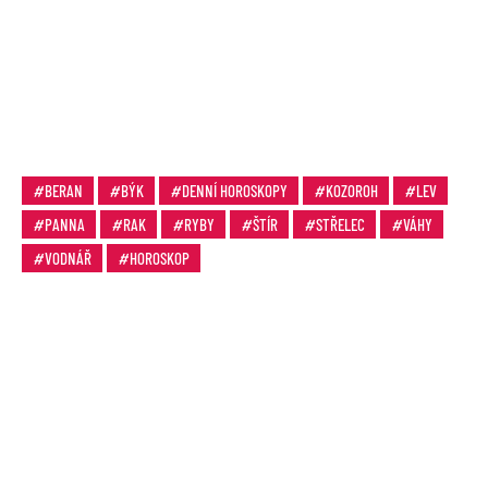
BERAN
BÝK
DENNÍ HOROSKOPY
KOZOROH
LEV
PANNA
RAK
RYBY
ŠTÍR
STŘELEC
VÁHY
VODNÁŘ
HOROSKOP