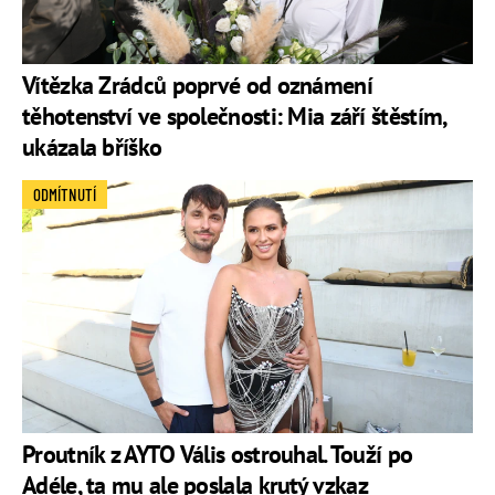
Vítězka Zrádců poprvé od oznámení
těhotenství ve společnosti: Mia září štěstím,
ukázala bříško
ODMÍTNUTÍ
Proutník z AYTO Vális ostrouhal. Touží po
Adéle, ta mu ale poslala krutý vzkaz