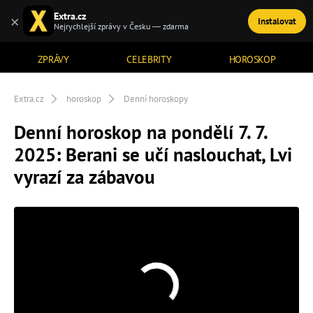
Extra.cz
×
Instalovat
TÉMATA
Nejrychlejší zprávy v Česku — zdarma
ZPRÁVY
CELEBRITY
HOROSKOP
Extra.cz
horoskop
Denní horoskopy
Denní horoskop na pondělí 7. 7.
2025: Berani se učí naslouchat, Lvi
vyrazí za zábavou