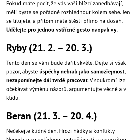
Pokud máte pocit, že vás vaši blízcí zanedbávají,
měli byste se pořádně rozhlédnout kolem sebe. Jen
se litujete, a přitom máte štěstí přímo na dosah.
Udělejte pro jednou vstřícné gesto naopak vy
.
Ryby (21. 2. – 20. 3.)
Tento den se vám bude dařit skvěle. Dejte si však
pozor, abyste
úspěchy nebrali jako samozřejmost,
nezapomínejte dál tvrdě pracovat
. V soukromí lze
očekávat výměnu názorů, argumentujte věcně a v
klidu.
Beran (21. 3. – 20. 4.)
Nečekejte klidný den. Hrozí hádky a konflikty.
Nenechte se ovládnout netrpělivostí a nervozitou.