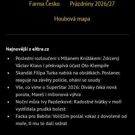
Farma Česko
Prázdniny 2026/27
Houbová mapa
Nejnovější z eXtra.cz
Poslední rozloučení s Milanem Knížákem: Zdrcený
Václav Klaus i překvapivá účast Oto Klempíře
Skandál Filipa Turka nabírá na obrátkách. Poslanec
reaguje na závěry policie, ohání se soudy
Vše, co víme o SuperStar 2026: Diváky čeká nová
porota, Mareš i milionová výhra
Noční můra Ivy Pazderkové: Radostné hrátky v moři
vystřídala prudká bolest
Facka pro Babiše: Voličům poslal vzkaz z dovolené od
moře, ti mu to dali sežrat