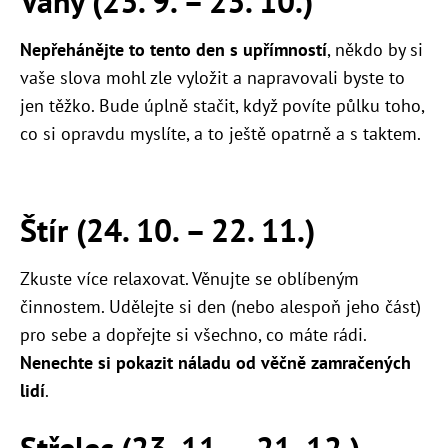
Váhy (23. 9. – 23. 10.)
Nepřehánějte to tento den s upřímností
, někdo by si
vaše slova mohl zle vyložit a napravovali byste to
jen těžko. Bude úplně stačit, když povíte půlku toho,
co si opravdu myslíte, a to ještě opatrně a s taktem.
Štír (24. 10. – 22. 11.)
Zkuste více relaxovat. Věnujte se oblíbeným
činnostem. Udělejte si den (nebo alespoň jeho část)
pro sebe a dopřejte si všechno, co máte rádi.
Nenechte si pokazit náladu od věčně zamračených
lidí
.