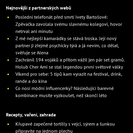
Nejnovější z partnerských webů
Poslední telefonát před smrtí Ivety Bartošové:
Zpěvačka zavolala svému slavnému kolegovi, hovor
netrval ani minutu
Z mé nejlepší kamarádky se stává troska. Její nový
partner ji zřejmě psychicky týrá a já nevím, co dělat,
svěřuje se Alena
Zachránil 194 vojáků a přitom vážil jen pár set gramů.
Holub Cher Ami se stal legendou první světové války
Víkend pro sebe: 5 tipů kam vyrazit na festival, drink,
rande a do kina
Co nosí módní influencerky? Následující barevné
kombinace musíte vyzkoušet, než skončí léto
Recepty, vaření, zahrada
Křupavé zapečené tortilly s vejci, sýrem a šunkou
připravíte na jednom plechu