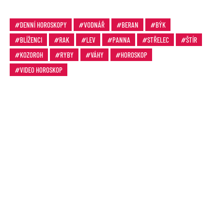
DENNÍ HOROSKOPY
VODNÁŘ
BERAN
BÝK
BLÍŽENCI
RAK
LEV
PANNA
STŘELEC
ŠTÍR
KOZOROH
RYBY
VÁHY
HOROSKOP
VIDEO HOROSKOP