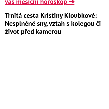
váš měsíční horoskop ➔
Trnitá cesta Kristiny Kloubkové:
Nesplněné sny, vztah s kolegou či
život před kamerou