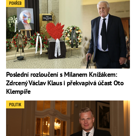
POHŘEB
Poslední rozloučení s Milanem Knížákem:
Zdrcený Václav Klaus i překvapivá účast Oto
Klempíře
POLITIK