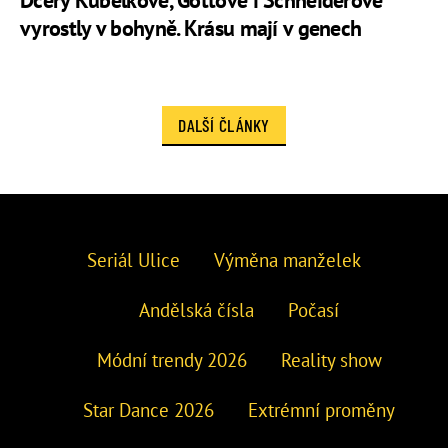
Dcery Kubelkové, Gottové i Schneiderové
vyrostly v bohyně. Krásu mají v genech
DALŠÍ ČLÁNKY
Seriál Ulice
Výměna manželek
Andělská čísla
Počasí
Módní trendy 2026
Reality show
Star Dance 2026
Extrémní proměny