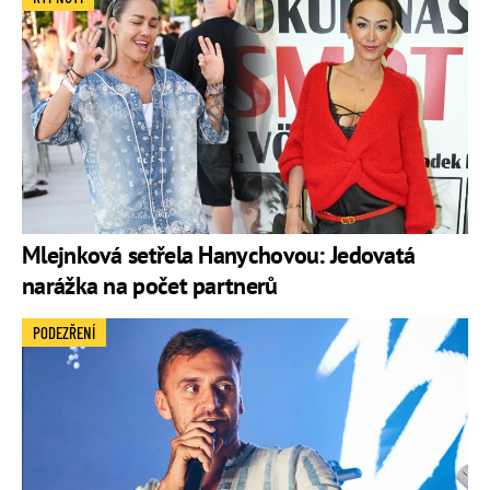
Mlejnková setřela Hanychovou: Jedovatá
narážka na počet partnerů
PODEZŘENÍ