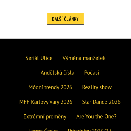
DALŠÍ ČLÁNKY
Seriál Ulice
Výměna manželek
Andělská čísla
Počasí
Módní trendy 2026
Reality show
MFF Karlovy Vary 2026
Star Dance 2026
Extrémní proměny
Are You the One?