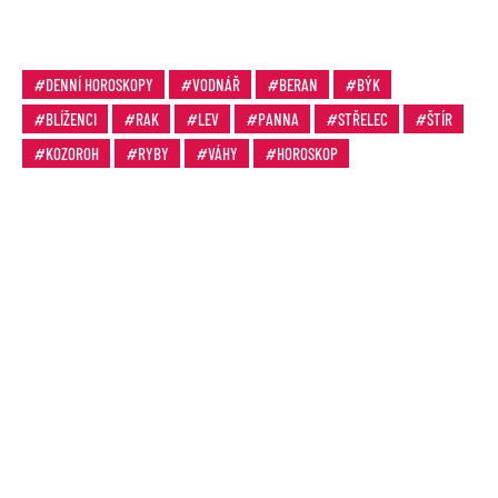
DENNÍ HOROSKOPY
VODNÁŘ
BERAN
BÝK
BLÍŽENCI
RAK
LEV
PANNA
STŘELEC
ŠTÍR
KOZOROH
RYBY
VÁHY
HOROSKOP