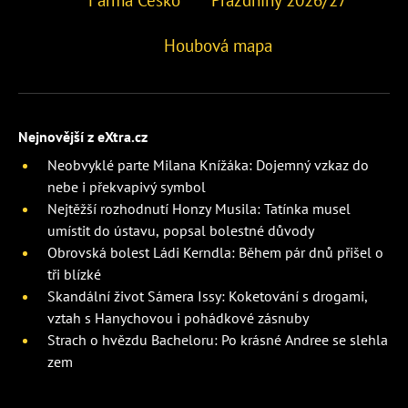
Farma Česko
Prázdniny 2026/27
Houbová mapa
Nejnovější z eXtra.cz
Neobvyklé parte Milana Knížáka: Dojemný vzkaz do
nebe i překvapivý symbol
Nejtěžší rozhodnutí Honzy Musila: Tatínka musel
umístit do ústavu, popsal bolestné důvody
Obrovská bolest Ládi Kerndla: Během pár dnů přišel o
tři blízké
Skandální život Sámera Issy: Koketování s drogami,
vztah s Hanychovou i pohádkové zásnuby
Strach o hvězdu Bacheloru: Po krásné Andree se slehla
zem