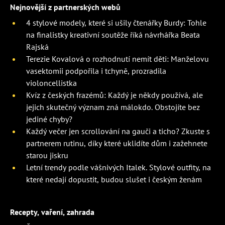
Nejnovější z partnerských webů
4 stylové modely, které si ušily čtenářky Burdy: Tohle
na finalistky kreativní soutěže říká návrhářka Beata
Rajská
Terezie Kovalová o rozhodnutí nemít děti: Manželovu
vasektomii podpořila i tchyně, prozradila
violoncellistka
Kvíz z českých frazémů: Každý je někdy používá, ale
jejich skutečný význam zná málokdo. Obstojíte bez
jediné chyby?
Každý večer jen scrollování na gauči a ticho? Zkuste s
partnerem rutinu, díky které uklidíte dům i zažehnete
starou jiskru
Letní trendy podle vášnivých Italek. Stylové outfity, na
které nedají dopustit, budou slušet i českým ženám
Recepty, vaření, zahrada