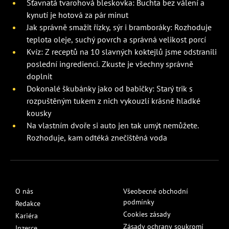
Šťavnatá tvarohová bleskovka: Buchta bez válení a
kynutí je hotová za pár minut
Jak správně smažit řízky, sýr i bramboráky: Rozhoduje
teplota oleje, suchý povrch a správná velikost porcí
Kvíz: Z receptů na 10 slavných koktejlů jsme odstranili
poslední ingredienci. Zkuste je všechny správně
doplnit
Dokonalé škubánky jako od babičky: Starý trik s
rozpuštěným tukem z nich vykouzlí krásně hladké
kousky
Na vlastním dvoře si auto jen tak umýt nemůžete.
Rozhoduje, kam odtéká znečištěná voda
O nás
Všeobecné obchodní
podmínky
Redakce
Cookies zásady
Kariéra
Zásady ochrany soukromí
Inzerce