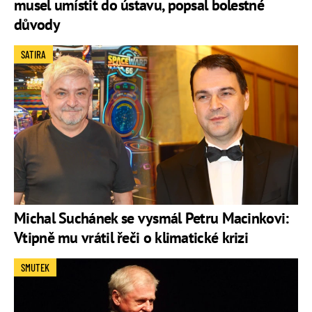
musel umístit do ústavu, popsal bolestné
důvody
SATIRA
Michal Suchánek se vysmál Petru Macinkovi:
Vtipně mu vrátil řeči o klimatické krizi
SMUTEK