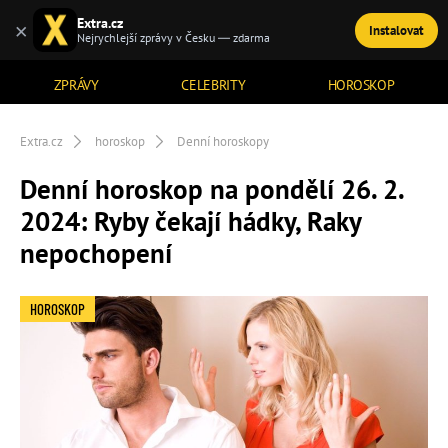
Extra.cz
×
Instalovat
TÉMATA
Nejrychlejší zprávy v Česku — zdarma
ZPRÁVY
CELEBRITY
HOROSKOP
Extra.cz
horoskop
Denní horoskopy
Denní horoskop na pondělí 26. 2.
2024: Ryby čekají hádky, Raky
nepochopení
HOROSKOP