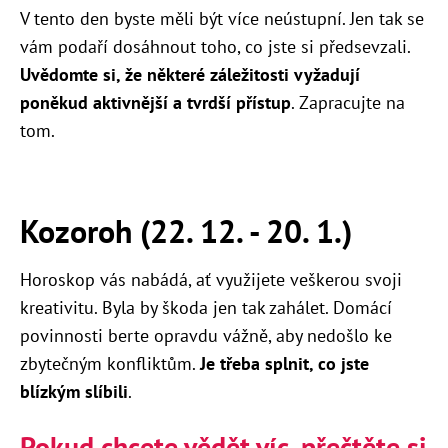
V tento den byste měli být více neústupní. Jen tak se
vám podaří dosáhnout toho, co jste si předsevzali.
Uvědomte si, že některé záležitosti vyžadují
poněkud aktivnější a tvrdší přístup
. Zapracujte na
tom.
Kozoroh (22. 12. - 20. 1.)
Horoskop vás nabádá, ať využijete veškerou svoji
kreativitu. Byla by škoda jen tak zahálet. Domácí
povinnosti berte opravdu vážně, aby nedošlo ke
zbytečným konfliktům.
Je třeba splnit, co jste
blízkým slíbili
.
Pokud chcete vědět víc, přečtěte si