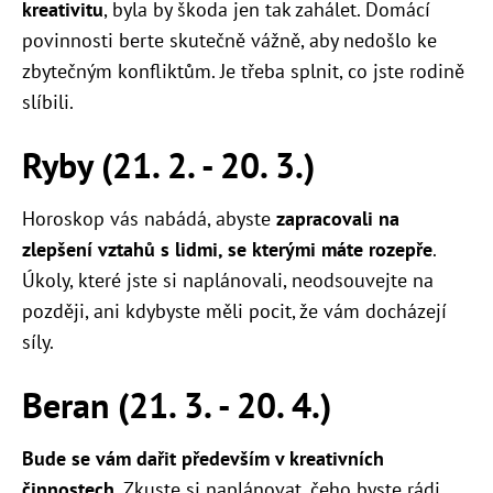
kreativitu
, byla by škoda jen tak zahálet. Domácí
povinnosti berte skutečně vážně, aby nedošlo ke
zbytečným konfliktům. Je třeba splnit, co jste rodině
slíbili.
Ryby (21. 2. - 20. 3.)
Horoskop vás nabádá, abyste
zapracovali na
zlepšení vztahů s lidmi, se kterými máte rozepře
.
Úkoly, které jste si naplánovali, neodsouvejte na
později, ani kdybyste měli pocit, že vám docházejí
síly.
Beran (21. 3. - 20. 4.)
Bude se vám dařit především v kreativních
činnostech
. Zkuste si naplánovat, čeho byste rádi