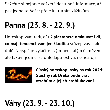
Sežeňte si nejprve veškeré dostupné informace, až
pak jednejte. Večer přeje kulturním zážitkům.
Panna (23. 8. - 22. 9.)
Horoskop vám radí, ať už
přestanete omlouvat lidi,
co mají tendenci vám jen škodit
a srážejí vás stále
dolů. Nejspíš je vytáčíte svým neustálým úsměvem,
ale takoví jedinci za ohleduplnost vážně nestojí.
Čínský horoskop lásky na rok 2024:
Šťastný rok Draka bude přát
vztahům a jejich prohlubování
Váhy (23. 9. - 23. 10.)