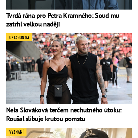
Tvrdá rána pro Petra Kramného: Soud mu
zatrhl velkou naději
OKTAGON 93
Nela Slováková terčem nechutného útoku:
Roušal slibuje krutou pomstu
VYZNÁNÍ