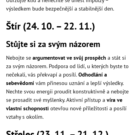
Udržujte klid a nenechte se unést impulzy –
výsledkem bude bezpečnější a stabilnější den.
Štír (24. 10. – 22. 11.)
Stůjte si za svým názorem
Nebojte se
argumentovat ve svůj prospěch
a stát si
za svým názorem. Podpora od lidí, u kterých byste to
nečekali, vás překvapí a posílí.
Odhodlání a
sebevědomí
vám přinesou uznání a lepší výsledky.
Nechte svou energii proudit konstruktivně a nebojte
se prosadit své myšlenky. Aktivní přístup a
víra ve
vlastní schopnosti
otevřou nové příležitosti a posílí
vztahy s okolím.
Střelec (23. 11. – 21. 12.)