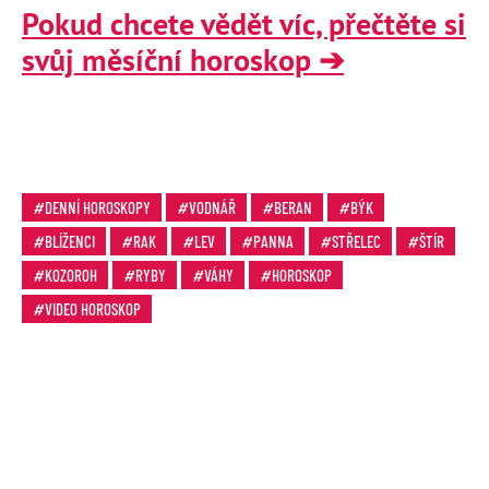
Pokud chcete vědět víc, přečtěte si
svůj měsíční horoskop ➔
DENNÍ HOROSKOPY
VODNÁŘ
BERAN
BÝK
BLÍŽENCI
RAK
LEV
PANNA
STŘELEC
ŠTÍR
KOZOROH
RYBY
VÁHY
HOROSKOP
VIDEO HOROSKOP