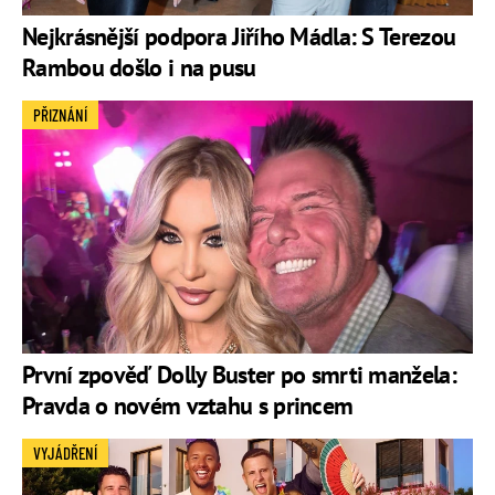
Nejkrásnější podpora Jiřího Mádla: S Terezou
Rambou došlo i na pusu
PŘIZNÁNÍ
První zpověď Dolly Buster po smrti manžela:
Pravda o novém vztahu s princem
VYJÁDŘENÍ