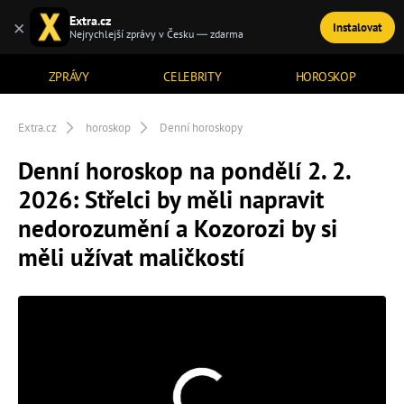
Extra.cz
×
Instalovat
TÉMATA
Nejrychlejší zprávy v Česku — zdarma
ZPRÁVY
CELEBRITY
HOROSKOP
Extra.cz
horoskop
Denní horoskopy
Denní horoskop na pondělí 2. 2.
2026: Střelci by měli napravit
nedorozumění a Kozorozi by si
měli užívat maličkostí