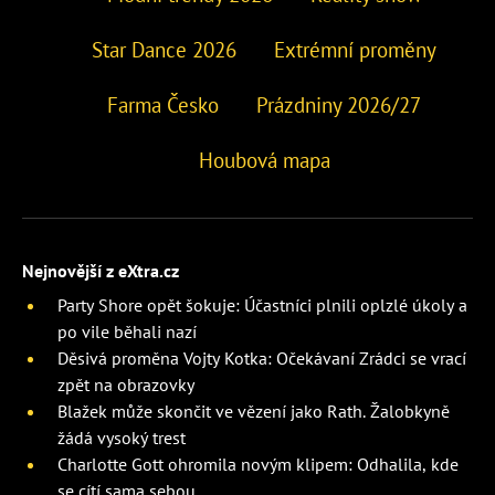
Star Dance 2026
Extrémní proměny
Farma Česko
Prázdniny 2026/27
Houbová mapa
Nejnovější z eXtra.cz
Party Shore opět šokuje: Účastníci plnili oplzlé úkoly a
po vile běhali nazí
Děsivá proměna Vojty Kotka: Očekávaní Zrádci se vrací
zpět na obrazovky
Blažek může skončit ve vězení jako Rath. Žalobkyně
žádá vysoký trest
Charlotte Gott ohromila novým klipem: Odhalila, kde
se cítí sama sebou