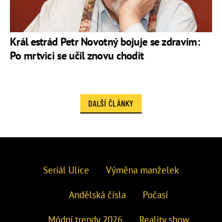
Král estrád Petr Novotný bojuje se zdravím:
Po mrtvici se učil znovu chodit
DALŠÍ ČLÁNKY
Seriál Ulice
Výměna manželek
Andělská čísla
Počasí
Módní trendy 2026
Reality show