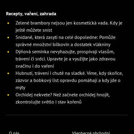
Recepty, vaření, zahrada
Zelené brambory nejsou jen kosmetická vada. Kdy je
ještě můžete sníst
Snídaně, která zasytí na celé dopoledne: Pomůže
správné množství bílkovin a dostatek vlákniny
Dýňová semínka nevyhazujte, prospívají vlasům,
trávení či srdci. Upravte je a využijte jako zdravou
svačinu i do vaření
Hubnutí, trávení i chutě na sladké. Víme, kdy skořice,
zázvor a bobkový list opravdu pomáhají a kdy jde o
mýty
Orchidej nekvete? Než začnete orchidej hnojit,
zkontrolujte světlo i stav kořenů
O nás
Všeobecné obchodní