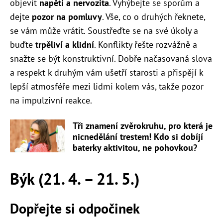
objevit
napětí a nervozita
. Vyhýbejte se sporům a
dejte
pozor na pomluvy
. Vše, co o druhých řeknete,
se vám může vrátit. Soustřeďte se na své úkoly a
buďte
trpěliví a klidní
. Konflikty řešte rozvážně a
snažte se být konstruktivní. Dobře načasovaná slova
a respekt k druhým vám ušetří starosti a přispějí k
lepší atmosféře mezi lidmi kolem vás, takže pozor
na impulzivní reakce.
Tři znamení zvěrokruhu, pro která je
nicnedělání trestem! Kdo si dobíjí
baterky aktivitou, ne pohovkou?
Býk (21. 4. – 21. 5.)
Dopřejte si odpočinek