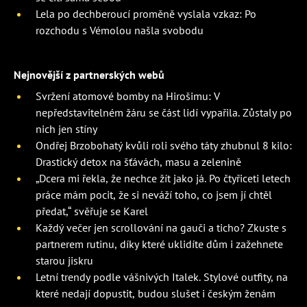
Lela po dechberoucí proměně vyslala vzkaz: Po
rozchodu s Vémolou našla svobodu
Nejnovější z partnerských webů
Svržení atomové bomby na Hirošimu: V
nepředstavitelném žáru se část lidí vypařila. Zůstaly po
nich jen stíny
Ondřej Brzobohatý kvůli roli svého táty zhubnul 8 kilo:
Drastický detox na šťávách, masu a zelenině
„Dcera mi řekla, že nechce žít jako já. Po čtyřiceti letech
práce mám pocit, že si neváží toho, co jsem jí chtěl
předat,“ svěřuje se Karel
Každý večer jen scrollování na gauči a ticho? Zkuste s
partnerem rutinu, díky které uklidíte dům i zažehnete
starou jiskru
Letní trendy podle vášnivých Italek. Stylové outfity, na
které nedají dopustit, budou slušet i českým ženám