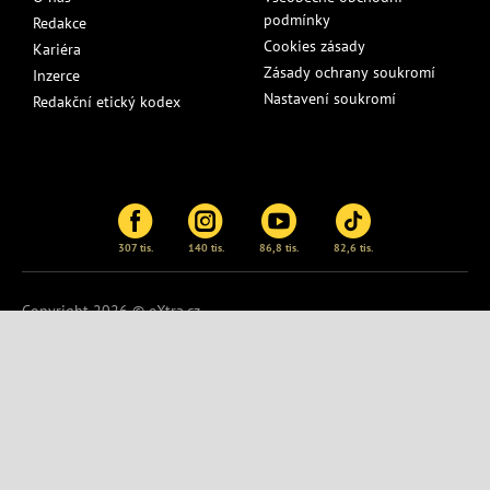
podmínky
Redakce
Cookies zásady
Kariéra
Zásady ochrany soukromí
Inzerce
Nastavení soukromí
Redakční etický kodex
307 tis.
140 tis.
86,8 tis.
82,6 tis.
Copyright 2026 © eXtra.cz
Publikování nebo další šíření obsahu serveru
eXtra.cz
je bez
písemného souhlasu zakázáno.