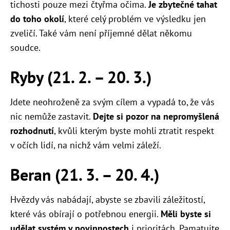
tichosti pouze mezi čtyřma očima.
Je zbytečné tahat
do toho okolí
, které celý problém ve výsledku jen
zveličí. Také vám není příjemné dělat někomu
soudce.
Ryby (21. 2. – 20. 3.)
Jdete neohroženě za svým cílem a vypadá to, že vás
nic nemůže zastavit.
Dejte si pozor na nepromyšlená
rozhodnutí
, kvůli kterým byste mohli ztratit respekt
v očích lidí, na nichž vám velmi záleží.
Beran (21. 3. – 20. 4.)
Hvězdy vás nabádají, abyste se zbavili záležitostí,
které vás obírají o potřebnou energii.
Měli byste si
udělat systém v povinnostech
i prioritách. Pamatujte