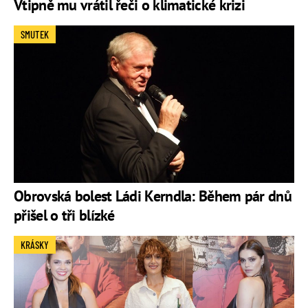
Vtipně mu vrátil řeči o klimatické krizi
SMUTEK
Obrovská bolest Ládi Kerndla: Během pár dnů
přišel o tři blízké
KRÁSKY