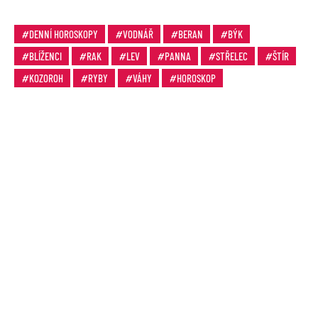
DENNÍ HOROSKOPY
VODNÁŘ
BERAN
BÝK
BLÍŽENCI
RAK
LEV
PANNA
STŘELEC
ŠTÍR
KOZOROH
RYBY
VÁHY
HOROSKOP