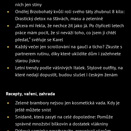
nich jen stíny
Ondřej Brzobohatý kvůli roli svého táty zhubnul 8 kilo:
Drastický detox na šťávách, masu a zelenině
„Dcera mi řekla, že nechce žít jako já. Po čtyřiceti letech
práce mám pocit, že si neváží toho, co jsem jí chtěl
předat,“ svěřuje se Karel
Každý večer jen scrollování na gauči a ticho? Zkuste s
partnerem rutinu, díky které uklidíte dům i zažehnete
starou jiskru
Letní trendy podle vášnivých Italek. Stylové outfity, na
které nedají dopustit, budou slušet i českým ženám
Recepty, vaření, zahrada
Zelené brambory nejsou jen kosmetická vada. Kdy je
ještě můžete sníst
Snídaně, která zasytí na celé dopoledne: Pomůže
správné množství bílkovin a dostatek vlákniny
Dýňová semínka nevyhazujte, prospívají vlasům,