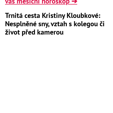
váš měsíční horoskop ➔
Trnitá cesta Kristiny Kloubkové:
Nesplněné sny, vztah s kolegou či
život před kamerou