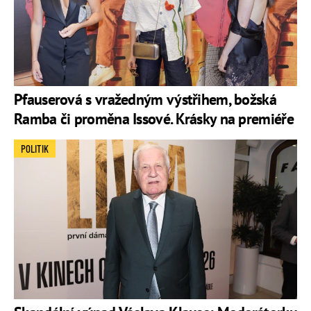
Pfauserová s vražedným výstřihem, božská
Ramba či proměna Issové. Krásky na premiéře
POLITIK