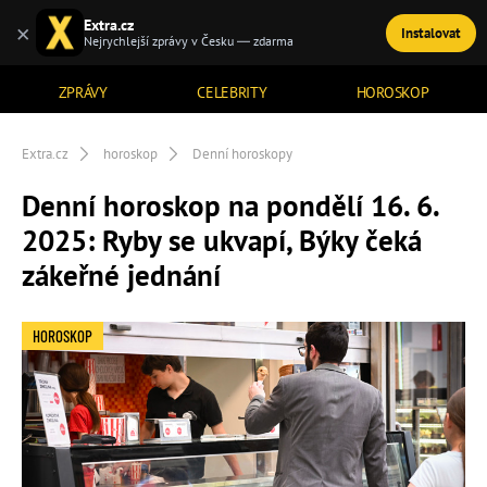
Extra.cz
×
Instalovat
TÉMATA
Nejrychlejší zprávy v Česku — zdarma
ZPRÁVY
CELEBRITY
HOROSKOP
Extra.cz
horoskop
Denní horoskopy
Denní horoskop na pondělí 16. 6.
2025: Ryby se ukvapí, Býky čeká
zákeřné jednání
HOROSKOP