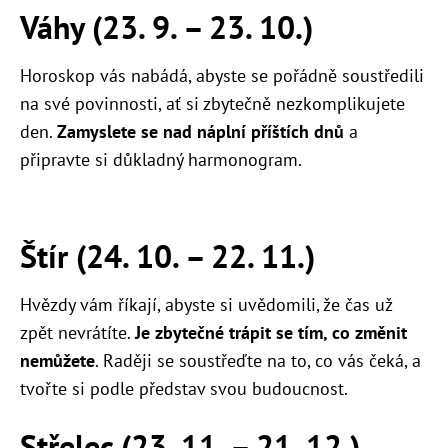
Váhy (23. 9. – 23. 10.)
Horoskop vás nabádá, abyste se pořádně soustředili
na své povinnosti, ať si zbytečně nezkomplikujete
den.
Zamyslete se nad náplní příštích dnů
a
připravte si důkladný harmonogram.
Štír (24. 10. – 22. 11.)
Hvězdy vám říkají, abyste si uvědomili, že čas už
zpět nevrátíte.
Je zbytečné trápit se tím, co změnit
nemůžete
. Raději se soustřeďte na to, co vás čeká, a
tvořte si podle představ svou budoucnost.
Střelec (23. 11. – 21. 12.)