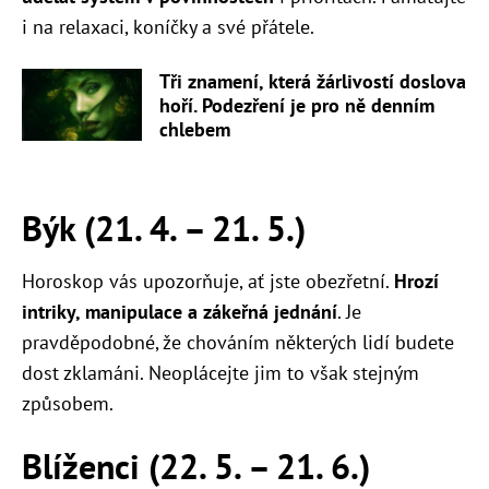
i na relaxaci, koníčky a své přátele.
Tři znamení, která žárlivostí doslova
hoří. Podezření je pro ně denním
chlebem
Býk (21. 4. – 21. 5.)
Horoskop vás upozorňuje, ať jste obezřetní.
Hrozí
intriky, manipulace a zákeřná jednání
. Je
pravděpodobné, že chováním některých lidí budete
dost zklamáni. Neoplácejte jim to však stejným
způsobem.
Blíženci (22. 5. – 21. 6.)