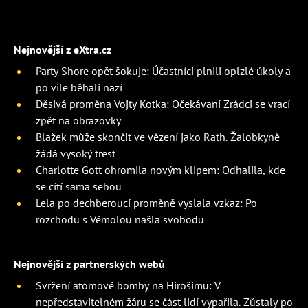
Nejnovější z eXtra.cz
Party Shore opět šokuje: Účastníci plnili oplzlé úkoly a
po vile běhali nazí
Děsivá proměna Vojty Kotka: Očekávaní Zrádci se vrací
zpět na obrazovky
Blažek může skončit ve vězení jako Rath. Žalobkyně
žádá vysoký trest
Charlotte Gott ohromila novým klipem: Odhalila, kde
se cítí sama sebou
Lela po dechberoucí proměně vyslala vzkaz: Po
rozchodu s Vémolou našla svobodu
Nejnovější z partnerských webů
Svržení atomové bomby na Hirošimu: V
nepředstavitelném žáru se část lidí vypařila. Zůstaly po