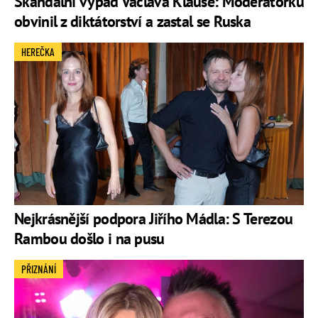
Skandální výpad Václava Klause: Moderátorku
obvinil z diktátorství a zastal se Ruska
HEREČKA
Nejkrásnější podpora Jiřího Mádla: S Terezou
Rambou došlo i na pusu
PŘIZNÁNÍ