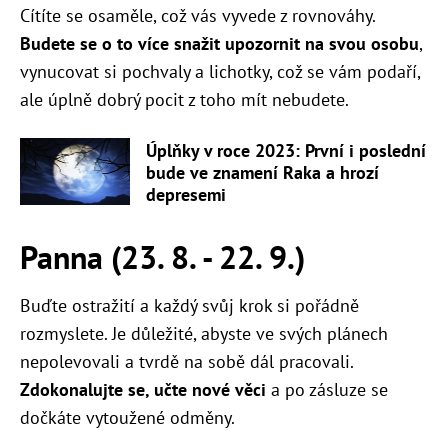
Cítíte se osaměle, což vás vyvede z rovnováhy.
Budete se o to více snažit upozornit na svou osobu
,
vynucovat si pochvaly a lichotky, což se vám podaří,
ale úplně dobrý pocit z toho mít nebudete.
Úplňky v roce 2023: První i poslední
bude ve znamení Raka a hrozí
depresemi
Panna (23. 8. - 22. 9.)
Buďte ostražití a každý svůj krok si pořádně
rozmyslete. Je důležité, abyste ve svých plánech
nepolevovali a tvrdě na sobě dál pracovali.
Zdokonalujte se, učte nové věci
a po zásluze se
dočkáte vytoužené odměny.