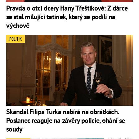
Pravda o otci dcery Hany Třeštíkové: Z dárce
se stal milující tatínek, který se podílí na
výchově
POLITIK
Skandál Filipa Turka nabírá na obrátkách.
Poslanec reaguje na závěry policie, ohání se
soudy