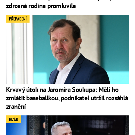
zdrcená rodina promluvila
PŘEPADENÍ
Krvavý útok na Jaromíra Soukupa: Měli ho
zmlátit baseballkou, podnikatel utržil rozsáhlá
zranění
BIZÁR