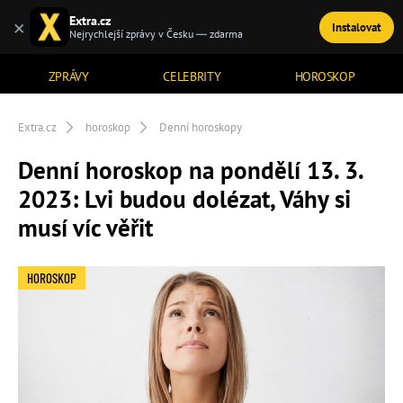
Extra.cz
×
Instalovat
TÉMATA
Nejrychlejší zprávy v Česku — zdarma
ZPRÁVY
CELEBRITY
HOROSKOP
Extra.cz
horoskop
Denní horoskopy
Denní horoskop na pondělí 13. 3.
2023: Lvi budou dolézat, Váhy si
musí víc věřit
HOROSKOP