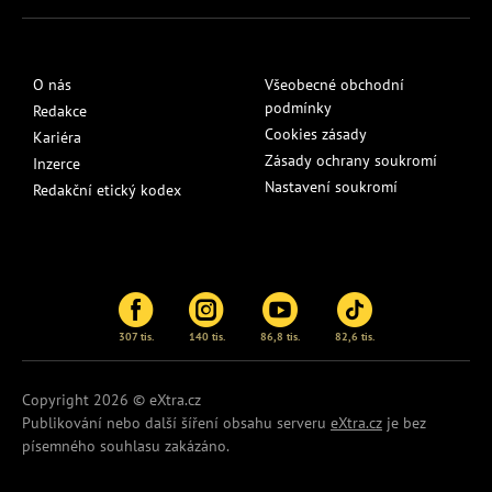
O nás
Všeobecné obchodní
podmínky
Redakce
Cookies zásady
Kariéra
Zásady ochrany soukromí
Inzerce
Nastavení soukromí
Redakční etický kodex
307 tis.
140 tis.
86,8 tis.
82,6 tis.
Copyright 2026 © eXtra.cz
Publikování nebo další šíření obsahu serveru
eXtra.cz
je bez
písemného souhlasu zakázáno.