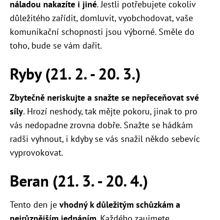
náladou nakazíte i jiné
. Jestli potřebujete cokoliv
důležitého zařídit, domluvit, vyobchodovat, vaše
komunikační schopnosti jsou výborné. Směle do
toho, bude se vám dařit.
Ryby (21. 2. - 20. 3.)
Zbytečně neriskujte a snažte se nepřeceňovat své
síly
. Hrozí neshody, tak mějte pokoru, jinak to pro
vás nedopadne zrovna dobře. Snažte se hádkám
radši vyhnout, i kdyby se vás snažil někdo sebevíc
vyprovokovat.
Beran (21. 3. - 20. 4.)
Tento den je
vhodný k důležitým schůzkám a
nejrůznějším jednáním
. Každého zaujmete