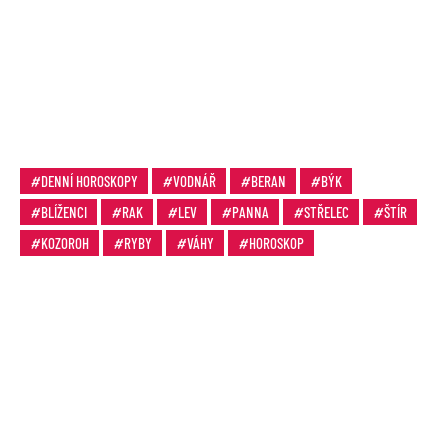
DENNÍ HOROSKOPY
VODNÁŘ
BERAN
BÝK
BLÍŽENCI
RAK
LEV
PANNA
STŘELEC
ŠTÍR
KOZOROH
RYBY
VÁHY
HOROSKOP