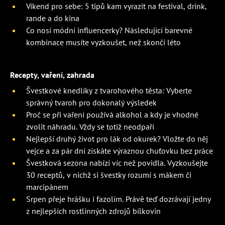
Víkend pro sebe: 5 tipů kam vyrazit na festival, drink,
rande a do kina
Co nosí módní influencerky? Následující barevné
kombinace musíte vyzkoušet, než skončí léto
Recepty, vaření, zahrada
Švestkové knedlíky z tvarohového těsta: Vyberte
správný tvaroh pro dokonalý výsledek
Proč se při vaření používá alkohol a kdy je vhodné
zvolit náhradu. Vždy se totiž neodpaří
Nejlepší druhý život pro lák od okurek? Vložte do něj
vejce a za pár dní získáte výraznou chuťovku bez práce
Švestková sezona nabízí víc než povidla. Vyzkoušejte
30 receptů, v nichž si švestky rozumí s mákem či
marcipánem
Srpen přeje hrášku i fazolím. Právě teď dozrávají jedny
z nejlepších rostlinných zdrojů bílkovin