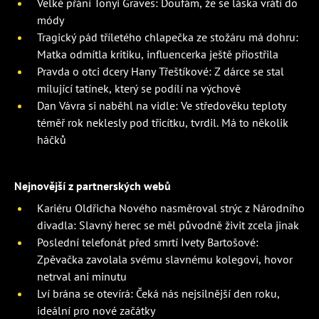
Velké přání Tonyi Graves: Doufám, že se láska vrátí do
módy
Tragický pád tříletého chlapečka ze stožáru má dohru:
Matka odmítla kritiku, influencerka ještě přiostřila
Pravda o otci dcery Hany Třeštíkové: Z dárce se stal
milující tatínek, který se podílí na výchově
Dan Vávra si naběhl na vidle: Ve středověku teploty
téměř rok neklesly pod třicítku, tvrdil. Má to několik
háčků
Nejnovější z partnerských webů
Kariéru Oldřicha Nového nasměroval strýc z Národního
divadla: Slavný herec se měl původně živit zcela jinak
Poslední telefonát před smrtí Ivety Bartošové:
Zpěvačka zavolala svému slavnému kolegovi, hovor
netrval ani minutu
Lví brána se otevírá: Čeká nás nejsilnější den roku,
ideální pro nové začátky