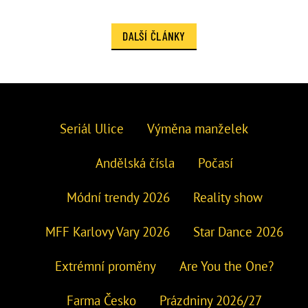
DALŠÍ ČLÁNKY
Seriál Ulice
Výměna manželek
Andělská čísla
Počasí
Módní trendy 2026
Reality show
MFF Karlovy Vary 2026
Star Dance 2026
Extrémní proměny
Are You the One?
Farma Česko
Prázdniny 2026/27