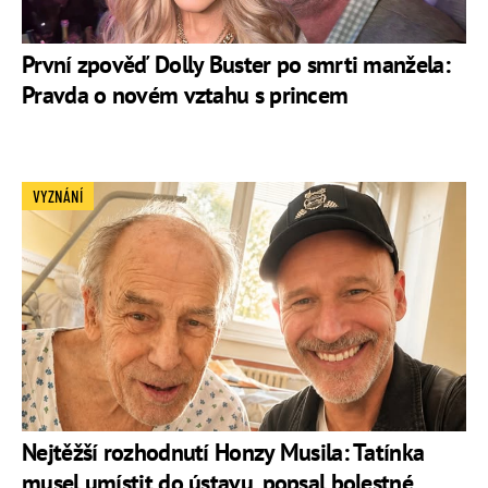
První zpověď Dolly Buster po smrti manžela:
Pravda o novém vztahu s princem
VYZNÁNÍ
Nejtěžší rozhodnutí Honzy Musila: Tatínka
musel umístit do ústavu, popsal bolestné