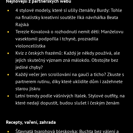
Nejnovější z partnerských webů
4 stylové modely, které si ušily čtenářky Burdy: Tohle
na finalistky kreativní soutěže říká návrhářka Beata
Rajská
Terezie Kovalová o rozhodnutí nemít děti: Manželovu
vasektomii podpořila i tchyně, prozradila
violoncellistka
Kvíz z českých frazémů: Každý je někdy používá, ale
jejich skutečný význam zná málokdo. Obstojíte bez
jediné chyby?
Každý večer jen scrollování na gauči a ticho? Zkuste s
partnerem rutinu, díky které uklidíte dům i zažehnete
starou jiskru
Letní trendy podle vášnivých Italek. Stylové outfity, na
které nedají dopustit, budou slušet i českým ženám
Recepty, vaření, zahrada
Šťavnatá tvarohová bleskovka: Buchta bez válení a