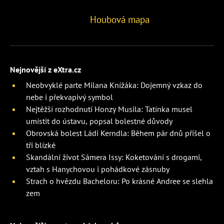
Houbová mapa
Nejnovější z eXtra.cz
Neobvyklé parte Milana Knížáka: Dojemný vzkaz do
nebe i překvapivý symbol
Nejtěžší rozhodnutí Honzy Musila: Tatínka musel
umístit do ústavu, popsal bolestné důvody
Obrovská bolest Ládi Kerndla: Během pár dnů přišel o
tři blízké
Skandální život Sámera Issy: Koketování s drogami,
vztah s Hanychovou i pohádkové zásnuby
Strach o hvězdu Bacheloru: Po krásné Andree se slehla
zem