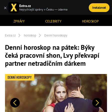
Extra.cz
×
Instalovat
TÉMATA
Nejrychlejší zprávy v Česku — zdarma
ZPRÁVY
CELEBRITY
HOROSKOP
Extra.cz
horoskop
Denní horoskopy
Denní horoskop na pátek: Býky
čeká pracovní shon, Lvy překvapí
partner netradičním dárkem
DENNÍ HOROSKOPY
Předchozí
Další