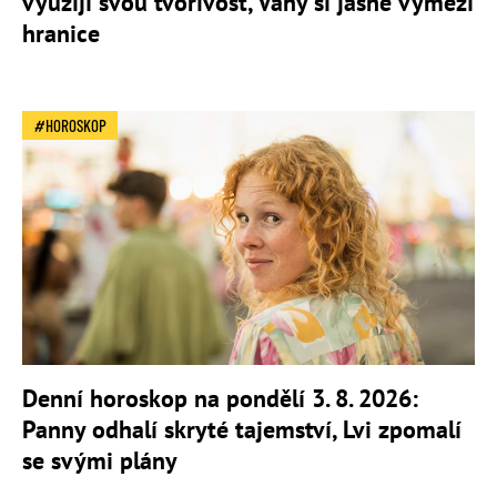
využijí svou tvořivost, Váhy si jasně vymezí
hranice
HOROSKOP
Denní horoskop na pondělí 3. 8. 2026:
Panny odhalí skryté tajemství, Lvi zpomalí
se svými plány