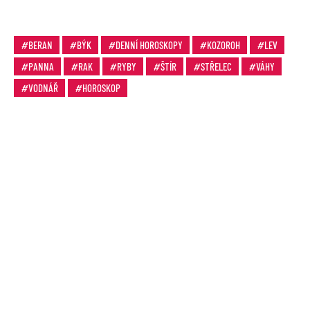
BERAN
BÝK
DENNÍ HOROSKOPY
KOZOROH
LEV
PANNA
RAK
RYBY
ŠTÍR
STŘELEC
VÁHY
VODNÁŘ
HOROSKOP