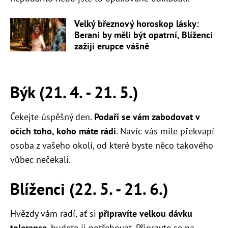
Velký březnový horoskop lásky:
Berani by měli být opatrní, Blíženci
zažijí erupce vášně
Býk (21. 4. - 21. 5.)
Čekejte úspěšný den.
Podaří se vám zabodovat v
očích toho, koho máte rádi
. Navíc vás mile překvapí
osoba z vašeho okolí, od které byste něco takového
vůbec nečekali.
Blíženci (22. 5. - 21. 6.)
Hvězdy vám radí, ať si
připravíte velkou dávku
tolerance
, budete ji potřebovat. Připravte se na