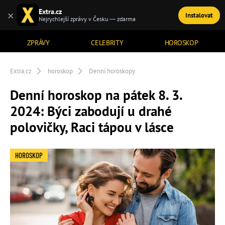
Extra.cz
×
Instalovat
TÉMATA
Nejrychlejší zprávy v Česku — zdarma
ZPRÁVY
CELEBRITY
HOROSKOP
Extra.cz
horoskop
Denní horoskopy
Denní horoskop na pátek 8. 3.
2024: Býci zabodují u drahé
polovičky, Raci tápou v lásce
HOROSKOP