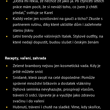
„Dcera mi řekla, že nechce žít jako já. Po čtyřiceti letech
práce mám pocit, že si neváží toho, co jsem jí chtěl
předat,“ svěřuje se Karel
Každý večer jen scrollování na gauči a ticho? Zkuste s
partnerem rutinu, díky které uklidíte dům i zažehnete
starou jiskru
Letní trendy podle vášnivých Italek. Stylové outfity, na
které nedají dopustit, budou slušet i českým ženám
Recepty, vaření, zahrada
Zelené brambory nejsou jen kosmetická vada. Kdy je
ještě můžete sníst
Snídaně, která zasytí na celé dopoledne: Pomůže
správné množství bílkovin a dostatek vlákniny
Dýňová semínka nevyhazujte, prospívají vlasům,
trávení či srdci. Upravte je a využijte jako zdravou
svačinu i do vaření
Hubnutí, trávení i chutě na sladké. Víme, kdy skořice,