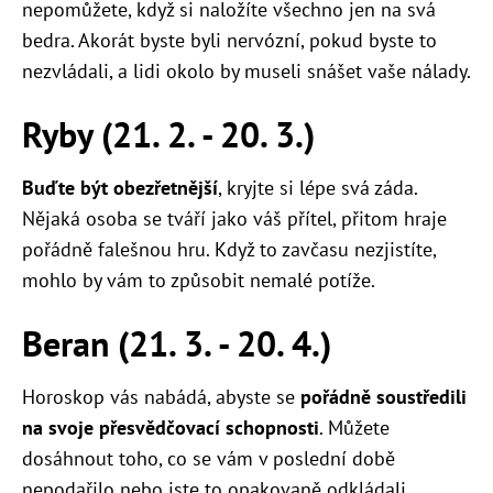
nepomůžete, když si naložíte všechno jen na svá
bedra. Akorát byste byli nervózní, pokud byste to
nezvládali, a lidi okolo by museli snášet vaše nálady.
Ryby (21. 2. - 20. 3.)
Buďte být obezřetnější
, kryjte si lépe svá záda.
Nějaká osoba se tváří jako váš přítel, přitom hraje
pořádně falešnou hru. Když to zavčasu nezjistíte,
mohlo by vám to způsobit nemalé potíže.
Beran (21. 3. - 20. 4.)
Horoskop vás nabádá, abyste se
pořádně soustředili
na svoje přesvědčovací schopnosti
. Můžete
dosáhnout toho, co se vám v poslední době
nepodařilo nebo jste to opakovaně odkládali.