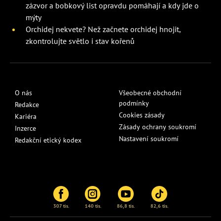
zázvor a bobkový list opravdu pomáhají a kdy jde o
mýty
Orchidej nekvete? Než začnete orchidej hnojit,
zkontrolujte světlo i stav kořenů
O nás
Všeobecné obchodní
podmínky
Redakce
Cookies zásady
Kariéra
Zásady ochrany soukromí
Inzerce
Nastavení soukromí
Redakční etický kodex
307 tis.
140 tis.
86,8 tis.
82,6 tis.