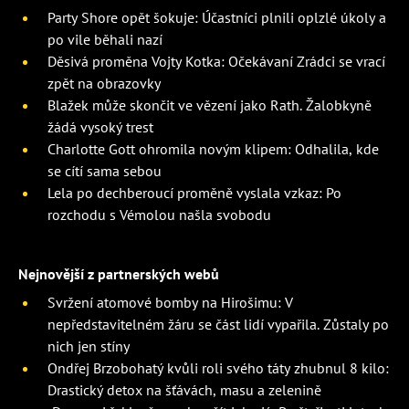
Party Shore opět šokuje: Účastníci plnili oplzlé úkoly a
po vile běhali nazí
Děsivá proměna Vojty Kotka: Očekávaní Zrádci se vrací
zpět na obrazovky
Blažek může skončit ve vězení jako Rath. Žalobkyně
žádá vysoký trest
Charlotte Gott ohromila novým klipem: Odhalila, kde
se cítí sama sebou
Lela po dechberoucí proměně vyslala vzkaz: Po
rozchodu s Vémolou našla svobodu
Nejnovější z partnerských webů
Svržení atomové bomby na Hirošimu: V
nepředstavitelném žáru se část lidí vypařila. Zůstaly po
nich jen stíny
Ondřej Brzobohatý kvůli roli svého táty zhubnul 8 kilo:
Drastický detox na šťávách, masu a zelenině