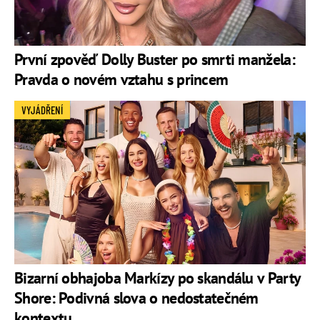
První zpověď Dolly Buster po smrti manžela:
Pravda o novém vztahu s princem
VYJÁDŘENÍ
Bizarní obhajoba Markízy po skandálu v Party
Shore: Podivná slova o nedostatečném
kontextu