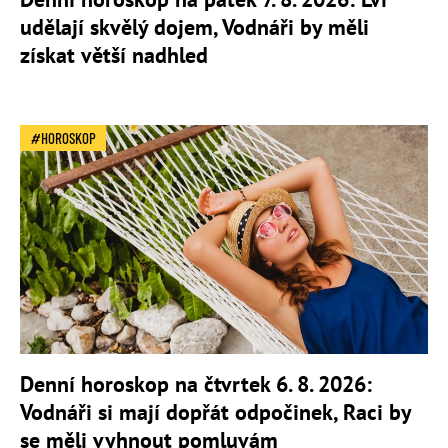
udělají skvělý dojem, Vodnáři by měli
získat větší nadhled
HOROSKOP
Denní horoskop na čtvrtek 6. 8. 2026:
Vodnáři si mají dopřát odpočinek, Raci by
se měli vyhnout pomluvám