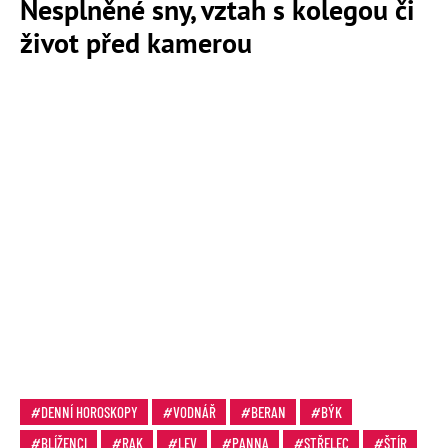
Nesplněné sny, vztah s kolegou či
život před kamerou
DENNÍ HOROSKOPY
VODNÁŘ
BERAN
BÝK
BLÍŽENCI
RAK
LEV
PANNA
STŘELEC
ŠTÍR