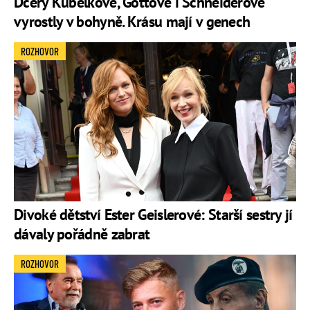
Dcery Kubelkové, Gottové i Schneiderové
vyrostly v bohyně. Krásu mají v genech
ROZHOVOR
Divoké dětství Ester Geislerové: Starší sestry jí
dávaly pořádně zabrat
ROZHOVOR