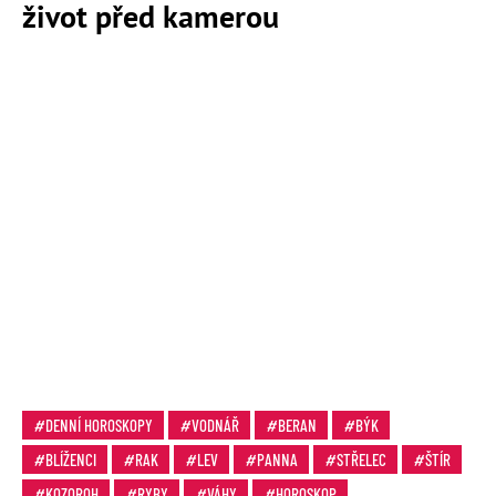
život před kamerou
DENNÍ HOROSKOPY
VODNÁŘ
BERAN
BÝK
BLÍŽENCI
RAK
LEV
PANNA
STŘELEC
ŠTÍR
KOZOROH
RYBY
VÁHY
HOROSKOP