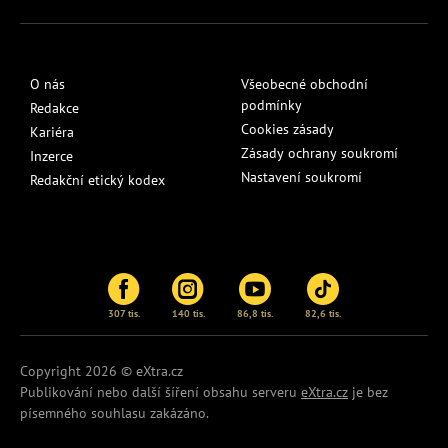
O nás
Všeobecné obchodní
podmínky
Redakce
Cookies zásady
Kariéra
Zásady ochrany soukromí
Inzerce
Nastavení soukromí
Redakční etický kodex
307 tis.
140 tis.
86,8 tis.
82,6 tis.
Copyright 2026 © eXtra.cz
Publikování nebo další šíření obsahu serveru
eXtra.cz
je bez
písemného souhlasu zakázáno.