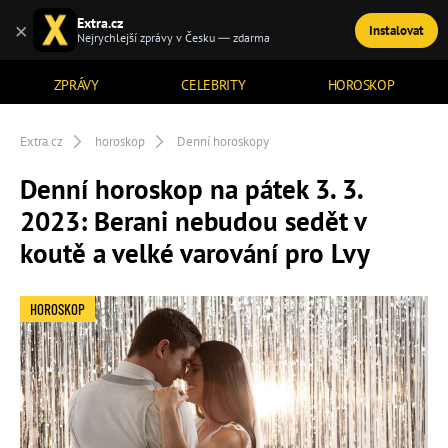
Extra.cz
×
Instalovat
TÉMATA
Nejrychlejší zprávy v Česku — zdarma
ZPRÁVY
CELEBRITY
HOROSKOP
Extra.cz
horoskop
Denní horoskopy
Denní horoskop na pátek 3. 3.
2023: Berani nebudou sedět v
koutě a velké varování pro Lvy
HOROSKOP