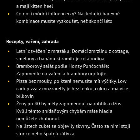
a mají kitten heel
Co nosí módní influencerky? Následující barevné
kombinace musíte vyzkoušet, než skončí léto
Recepty, vaření, zahrada
Letní osvěžení z mrazáku: Domácí zmrzlinu z cottage,
smetany a banánu si zamiluje celá rodina
Bramborový salát podle Honzy Punčocháře:
Zapomeňte na vaření a brambory ugrilujte
Pizza bez mouky, po které nemusíte mít výčitky. Low
carb pizza z mozzarelly je bez lepku, cukru a má více
bílkovin
Ženy po 40 by měly zapomenout na rohlík a džus.
Kvůli těmto snídaňovým chybám máte hlad a
nemůžete zhubnout
Na listech cuket se objevily skvrny. Často za nimi stojí
slunce nebo špatná zálivka