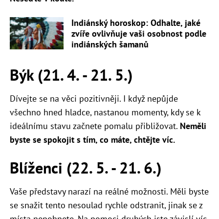
Indiánský horoskop: Odhalte, jaké
zvíře ovlivňuje vaši osobnost podle
indiánských šamanů
Býk (21. 4. - 21. 5.)
Dívejte se na věci pozitivněji. I když nepůjde
všechno hned hladce, nastanou momenty, kdy se k
ideálnímu stavu začnete pomalu přibližovat.
Neměli
byste se spokojit s tím, co máte, chtějte víc.
Blíženci (22. 5. - 21. 6.)
Vaše představy narazí na reálné možnosti. Měli byste
se snažit tento nesoulad rychle odstranit, jinak se z
místa nepohnete. Na pomoci druhých jste závislí víc,