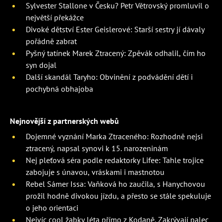
Sylvester Stallone v Česku? Petr Větrovský promluvil o
největší překážce
Divoké dětství Ester Geislerové: Starší sestry jí dávaly
pořádně zabrat
Pyšný tatínek Marek Ztracený: Zpěvák odhalil, čím ho
syn dojal
Další skandál Taryho: Obvinění z podvádění dětí i
pochybná obhajoba
Nejnovější z partnerských webů
Dojemné vyznání Marka Ztraceného: Rozhodně nejsi
ztracený, napsal synovi k 15. narozeninám
Nej pleťová séra podle redaktorky Lifee: Tahle trojice
zabojuje s únavou, vráskami i mastnotou
Rebel Sámer Issa: Vaňková ho zaučila, s Hanychovou
prožil hodně divokou jízdu, a přesto se stále spekuluje
o jeho orientaci
Nejvíc cool žabky léta přímo z Kodaně. Zakrývají palec