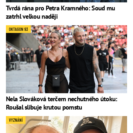
Tvrdá rána pro Petra Kramného: Soud mu
zatrhl velkou naději
OKTAGON 93
Nela Slováková terčem nechutného útoku:
Roušal slibuje krutou pomstu
VYZNÁNÍ