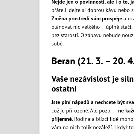
Nejde jen o povinnosti, ale i o to, 
přáteli, dejte si dobrou kávu nebo 
Změna prostředí vám prospěje
a ro
plánovat nic velkého – úplně stačí, 
bez starostí. O zábavu nebude nouze
sobě.
Beran (21. 3. – 20. 4
Vaše nezávislost je sil
ostatní
Jste plní nápadů a nechcete být sv
což je přirozené. Ale pozor –
ne kaž
příjemné
. Rodina a blízcí lidé moho
vám na nich tolik nezáleží. I když t