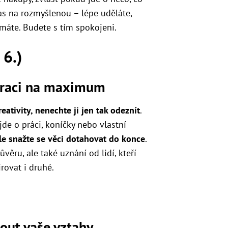
as na rozmyšlenou – lépe uděláte,
 máte. Budete s tím spokojeni.
 6.)
piraci na maximum
eativity, nenechte ji jen tak odeznít
.
 jde o práci, koníčky nebo vlastní
ale snažte se věci dotahovat do konce
.
věru, ale také uznání od lidí, kteří
rovat i druhé.
out vaše vztahy