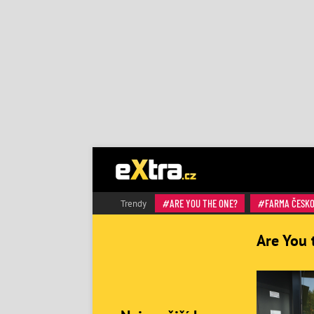
ARE YOU THE ONE?
FARMA ČESK
Trendy
Are You 