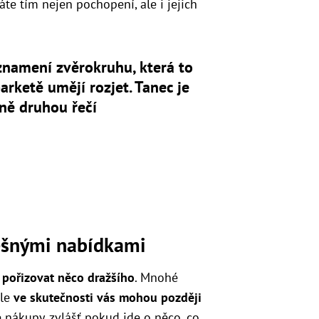
áte tím nejen pochopení, ale i jejich
znamení zvěrokruhu, která to
arketě umějí rozjet. Tanec je
ně druhou řečí
lešnými nabídkami
 pořizovat něco dražšího
. Mnohé
ale
ve skutečnosti vás mohou později
é nákupy, zvlášť pokud jde o něco, co