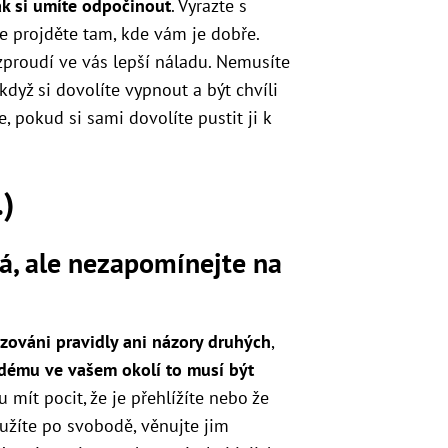
jak si umíte odpočinout
. Vyrazte s
se projděte tam, kde vám je dobře.
zproudí ve vás lepší náladu. Nemusíte
když si dovolíte vypnout a být chvíli
, pokud si sami dovolíte pustit ji k
.)
ná, ale nezapomínejte na
azováni pravidly ani názory druhých
,
dému ve vašem okolí to musí být
u mít pocit, že je přehlížíte nebo že
oužíte po svobodě, věnujte jim