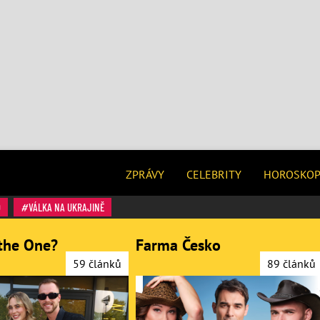
ZPRÁVY
CELEBRITY
HOROSKO
O
VÁLKA NA UKRAJINĚ
the One?
Farma Česko
59 článků
89 článků