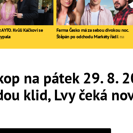
 AYTO. Kvůli Káčkovi se
Farma Česko má za sebou divokou noc.
sypala
Štěpán po odchodu Markéty řádil na
stole, Zdeněk poprvé pil
op na pátek 29. 8. 
ou klid, Lvy čeká no