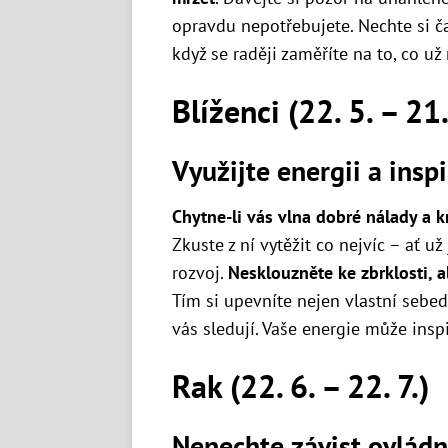
opravdu nepotřebujete. Nechte si č
když se raději zaměříte na to, co už
Blíženci (22. 5. – 21.
Využijte energii a ins
Chytne-li vás vlna dobré nálady a kr
Zkuste z ní vytěžit co nejvíc – ať už
rozvoj.
Nesklouzněte ke zbrklosti, 
Tím si upevníte nejen vlastní sebedů
vás sledují. Vaše energie může inspi
Rak (22. 6. – 22. 7.)
Nenechte závist ovládn