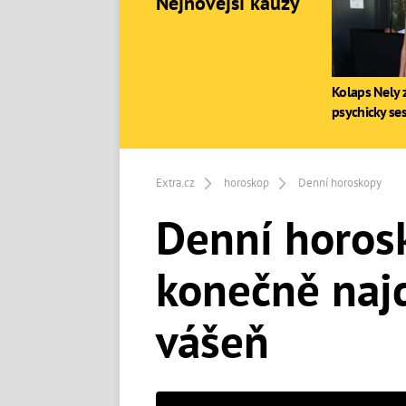
Nejnovější kauzy
Kolaps Nely z
psychicky se
Extra.cz
horoskop
Denní horoskopy
Denní horosk
konečně najd
vášeň