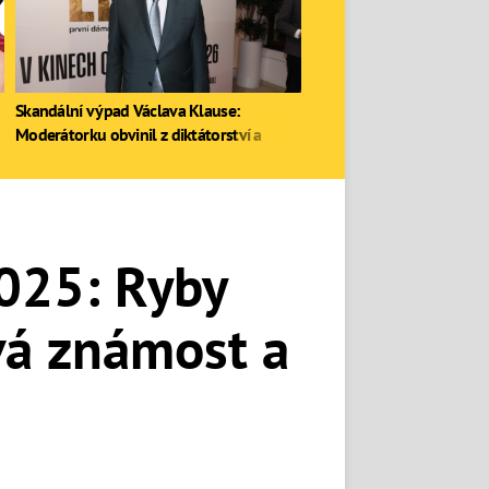
Skandální výpad Václava Klause:
Moderátorku obvinil z diktátorství a
zastal se Ruska
2025: Ryby
vá známost a