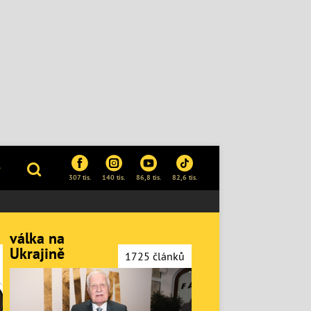
P
307 tis.
140 tis.
86,8 tis.
82,6 tis.
válka na
Ukrajině
1725 článků