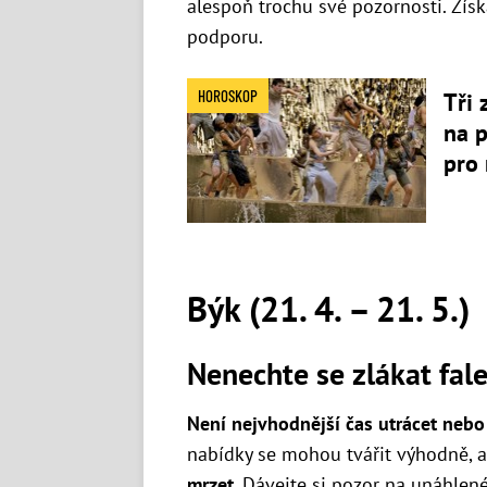
alespoň trochu své pozornosti. Získ
podporu.
HOROSKOP
Tři 
na p
pro 
Býk (21. 4. – 21. 5.)
Nenechte se zlákat fa
Není nejvhodnější čas utrácet nebo
nabídky se mohou tvářit výhodně, 
mrzet
. Dávejte si pozor na unáhlen