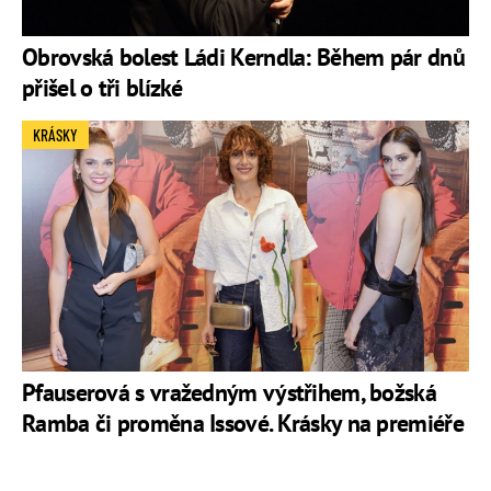
Obrovská bolest Ládi Kerndla: Během pár dnů
přišel o tři blízké
KRÁSKY
Pfauserová s vražedným výstřihem, božská
Ramba či proměna Issové. Krásky na premiéře