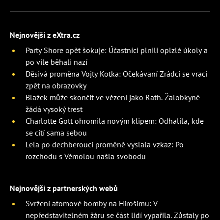
Nejnovější z eXtra.cz
Party Shore opět šokuje: Účastníci plnili oplzlé úkoly a
po vile běhali nazí
Děsivá proměna Vojty Kotka: Očekávaní Zrádci se vrací
zpět na obrazovky
Blažek může skončit ve vězení jako Rath. Žalobkyně
žádá vysoký trest
Charlotte Gott ohromila novým klipem: Odhalila, kde
se cítí sama sebou
Lela po dechberoucí proměně vyslala vzkaz: Po
rozchodu s Vémolou našla svobodu
Nejnovější z partnerských webů
Svržení atomové bomby na Hirošimu: V
nepředstavitelném žáru se část lidí vypařila. Zůstaly po