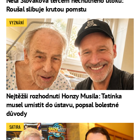
Nela Slováková terčem nechutného útoku:
Roušal slibuje krutou pomstu
VYZNÁNÍ
Nejtěžší rozhodnutí Honzy Musila: Tatínka
musel umístit do ústavu, popsal bolestné
důvody
SATIRA