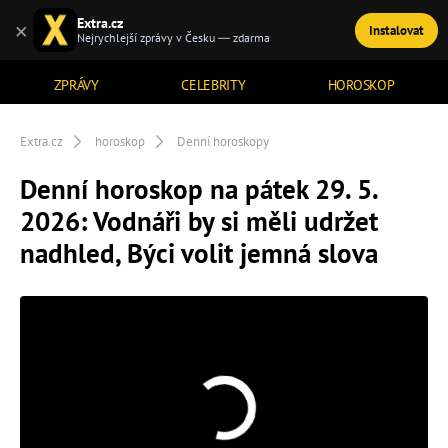
Extra.cz
×
Instalovat
TÉMATA
Nejrychlejší zprávy v Česku — zdarma
ZPRÁVY
CELEBRITY
HOROSKOP
Extra.cz
horoskop
Denní horoskopy
Denní horoskop na pátek 29. 5.
2026: Vodnáři by si měli udržet
nadhled, Býci volit jemná slova