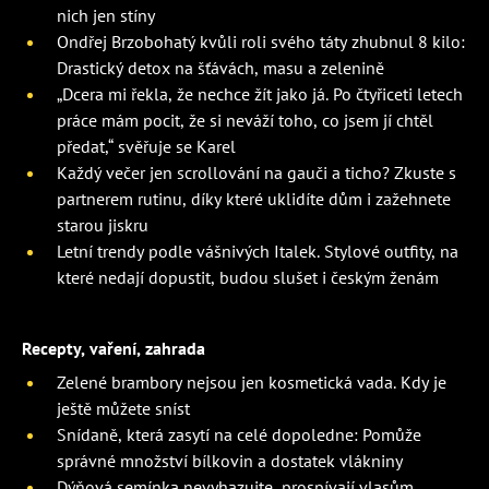
nich jen stíny
Ondřej Brzobohatý kvůli roli svého táty zhubnul 8 kilo:
Drastický detox na šťávách, masu a zelenině
„Dcera mi řekla, že nechce žít jako já. Po čtyřiceti letech
práce mám pocit, že si neváží toho, co jsem jí chtěl
předat,“ svěřuje se Karel
Každý večer jen scrollování na gauči a ticho? Zkuste s
partnerem rutinu, díky které uklidíte dům i zažehnete
starou jiskru
Letní trendy podle vášnivých Italek. Stylové outfity, na
které nedají dopustit, budou slušet i českým ženám
Recepty, vaření, zahrada
Zelené brambory nejsou jen kosmetická vada. Kdy je
ještě můžete sníst
Snídaně, která zasytí na celé dopoledne: Pomůže
správné množství bílkovin a dostatek vlákniny
Dýňová semínka nevyhazujte, prospívají vlasům,