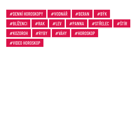
DENNÍ HOROSKOPY
VODNÁŘ
BERAN
BÝK
BLÍŽENCI
RAK
LEV
PANNA
STŘELEC
ŠTÍR
KOZOROH
RYBY
VÁHY
HOROSKOP
VIDEO HOROSKOP