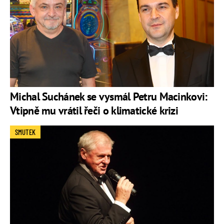
Michal Suchánek se vysmál Petru Macinkovi:
Vtipně mu vrátil řeči o klimatické krizi
SMUTEK