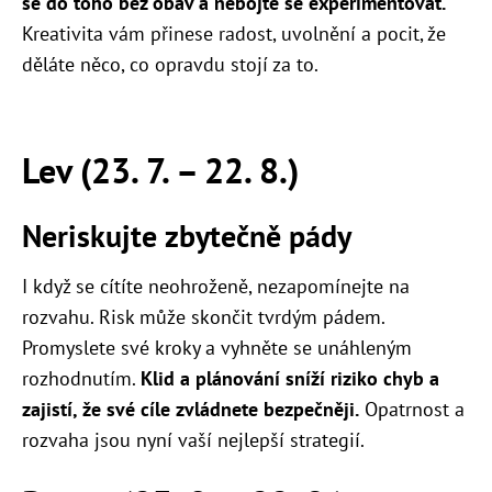
se do toho bez obav a nebojte se experimentovat.
Kreativita vám přinese radost, uvolnění a pocit, že
děláte něco, co opravdu stojí za to.
Lev (23. 7. – 22. 8.)
Neriskujte zbytečně pády
I když se cítíte neohroženě, nezapomínejte na
rozvahu. Risk může skončit tvrdým pádem.
Promyslete své kroky a vyhněte se unáhleným
rozhodnutím.
Klid a plánování sníží riziko chyb a
zajistí, že své cíle zvládnete bezpečněji.
Opatrnost a
rozvaha jsou nyní vaší nejlepší strategií.