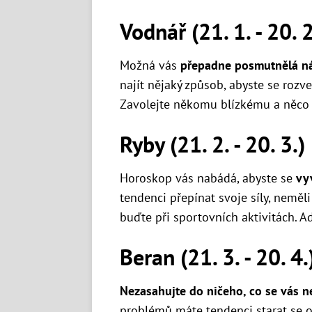
Vodnář (21. 1. - 20. 2
Možná vás
přepadne posmutnělá ná
najít nějaký způsob, abyste se rozve
Zavolejte někomu blízkému a něco
Ryby (21. 2. - 20. 3.)
Horoskop vás nabádá, abyste se
vyv
tendenci přepínat svoje síly, neměli
buďte při sportovních aktivitách. A
Beran (21. 3. - 20. 4.
Nezasahujte do ničeho, co se vás n
problémů máte tendenci starat se o 