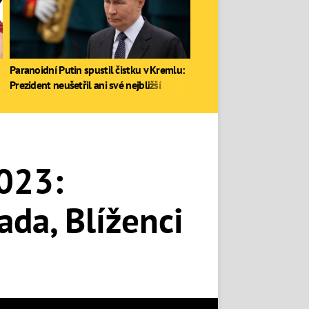
Paranoidní Putin spustil čistku v Kremlu:
Prezident neušetřil ani své nejbližší
2023:
da, Blíženci