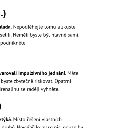
.)
lada.
Nepodléhejte tomu a zkuste
selili. Neměli byste být hlavně sami.
 podnikněte.
arovali impulzivního jednání
. Máte
 byste zbytečně riskovat. Opatrní
drenalinu se raději vyhněte.
)
etýká
. Místo řešení vlastních
druhé. Nevyřešilo by se nic, pouze by