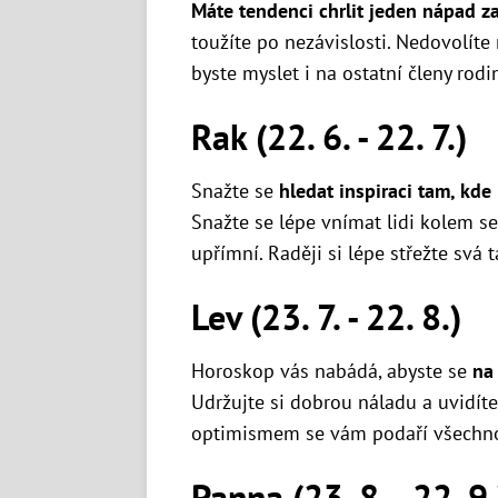
Máte tendenci chrlit jeden nápad 
toužíte po nezávislosti. Nedovolíte
byste myslet i na ostatní členy rodiny
Rak (22. 6. - 22. 7.)
Snažte se
hledat inspiraci tam, kd
Snažte se lépe vnímat lidi kolem s
upřímní. Raději si lépe střežte svá t
Lev (23. 7. - 22. 8.)
Horoskop vás nabádá, abyste se
na 
Udržujte si dobrou náladu a uvidíte, 
optimismem se vám podaří všechno, 
Panna (23. 8. - 22. 9.