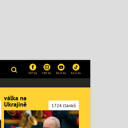
P
307 tis.
140 tis.
86,8 tis.
82,6 tis.
válka na
Ukrajině
1724 článků