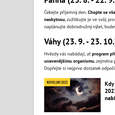
Čekejte příjemný den.
Chopte se vše
naskytnou
, zužitkujte je ve svůj pr
naplánujte dobrodružný výlet, budet
Váhy (23. 9. - 23. 10.
Hvězdy vás nabádají, ať
program př
unavenějšímu organismu
, zejména
Dopřejte si nejprve dostatek odpoč
NOVOLUNÍ 2023
Kdy
2023
nabi