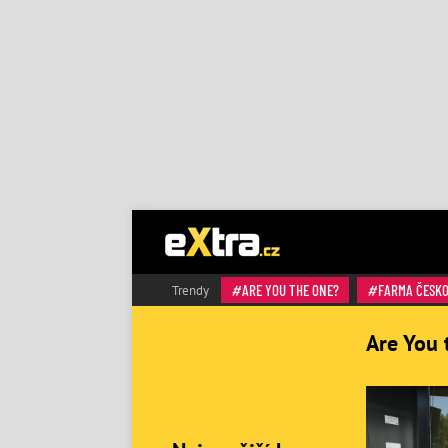
ARE YOU THE ONE?
FARMA ČESK
Trendy
Are You 