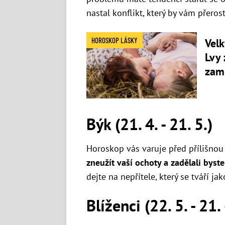
nastal konflikt, který by vám přerost
HOROSKOP LÁSKY
Velk
Lvy 
zam
Býk (21. 4. - 21. 5.)
Horoskop vás varuje před přílišnou
zneužít vaší ochoty a zadělali byst
dejte na nepřítele, který se tváří j
Blíženci (22. 5. - 21. 