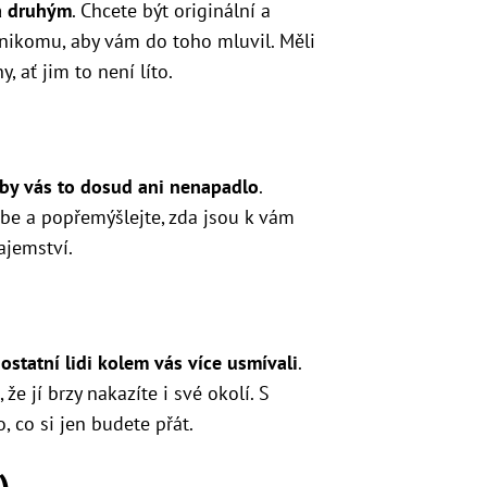
za druhým
. Chcete být originální a
 nikomu, aby vám do toho mluvil. Měli
, ať jim to není líto.
e by vás to dosud ani nenapadlo
.
ebe a popřemýšlejte, zda jsou k vám
ajemství.
ostatní lidi kolem vás více usmívali
.
že jí brzy nakazíte i své okolí. S
co si jen budete přát.
)