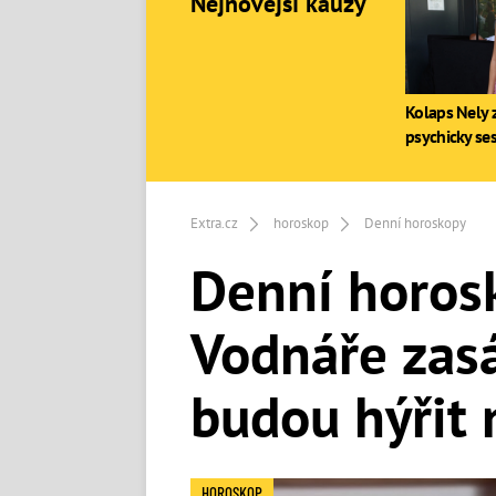
Nejnovější kauzy
Kolaps Nely z
psychicky se
Extra.cz
horoskop
Denní horoskopy
Denní horosk
Vodnáře zas
budou hýřit
HOROSKOP