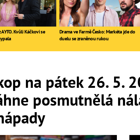
 AYTO. Kvůli Káčkovi se
Drama ve Farmě Česko: Markéta jde do
sypala
duelu se zraněnou rukou
op na pátek 26. 5. 
áhne posmutnělá nála
 nápady