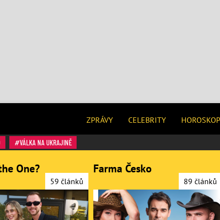
ZPRÁVY
CELEBRITY
HOROSKO
O
VÁLKA NA UKRAJINĚ
the One?
Farma Česko
59 článků
89 článků