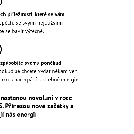
ch příležitostí, které se vám
ospěch. Se svými nejbližšími
e se bavit výtečně.
)
izpůsobíte svému poněkud
 pokud se chcete vydat někam ven.
inku k načerpání potřebné energie.
 nastanou novoluní v roce
. Přinesou nové začátky a
jí nás energií