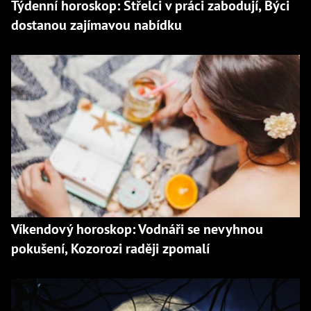
Týdenní horoskop: Střelci v práci zabodují, Býci
dostanou zajímavou nabídku
Víkendový horoskop: Vodnáři se nevyhnou
pokušení, Kozorozi raději zpomalí