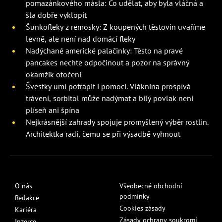
pomazánkového másla: Co udělat, aby byla vláčná a
šla dobře vyklopit
Šunkofleky z remosky: Z koupených těstovin uvaříme
levně, ale není nad domácí fleky
Nadýchané americké palačinky: Těsto na pravé
pancakes nechte odpočinout a pozor na správný
okamžik otočení
Švestky umí potrápit i pomoci. Vláknina prospívá
trávení, sorbitol může nadýmat a bílý povlak není
plíseň ani špína
Nejkrásnější zahrady spojuje promyšlený výběr rostlin.
Architektka radí, čemu se při výsadbě vyhnout
O nás
Všeobecné obchodní
podmínky
Redakce
Cookies zásady
Kariéra
Zásady ochrany soukromí
Inzerce