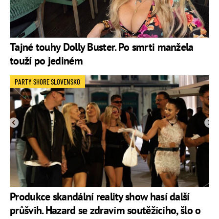
Tajné touhy Dolly Buster. Po smrti manžela
touží po jediném
PARTY SHORE SLOVENSKO
Produkce skandální reality show hasí další
průšvih. Hazard se zdravím soutěžícího, šlo o