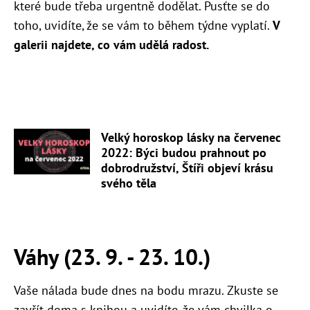
které bude třeba urgentně dodělat. Pusťte se do
toho, uvidíte, že se vám to během týdne vyplatí.
V
galerii najdete, co vám udělá radost.
Velký horoskop lásky na červenec
2022: Býci budou prahnout po
dobrodružství, Štíři objeví krásu
svého těla
Váhy (23. 9. - 23. 10.)
Vaše nálada bude dnes na bodu mrazu. Zkuste se
zavřít doma s knihou a uvidíte, že vám chvilka o