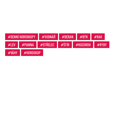
DENNÍ HOROSKOPY
VODNÁŘ
BERAN
BÝK
RAK
LEV
PANNA
STŘELEC
ŠTÍR
KOZOROH
RYBY
VÁHY
HOROSKOP