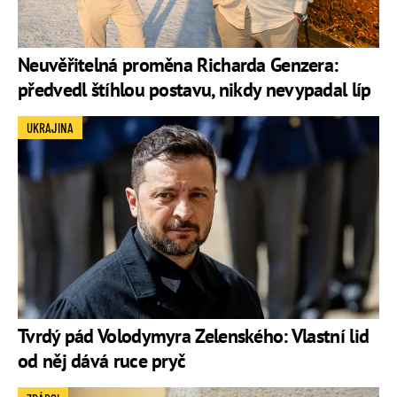
Neuvěřitelná proměna Richarda Genzera:
předvedl štíhlou postavu, nikdy nevypadal líp
UKRAJINA
Tvrdý pád Volodymyra Zelenského: Vlastní lid
od něj dává ruce pryč