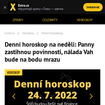
Extra.cz
×
Instalovat
TÉMATA
Nejrychlejší zprávy v Česku — zdarma
ZPRÁVY
CELEBRITY
HOROSKOP
Extra.cz
horoskop
Denní horoskopy
Denní horoskop na neděli: Panny
zastihnou povinnosti, nálada Vah
bude na bodu mrazu
HOROSKOP
Předchozí
Další