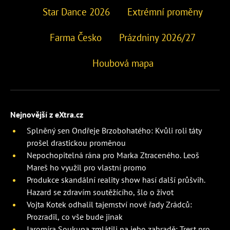
Star Dance 2026
Extrémní proměny
Farma Česko
Prázdniny 2026/27
Houbová mapa
Nejnovější z eXtra.cz
Splněný sen Ondřeje Brzobohatého: Kvůli roli táty
prošel drastickou proměnou
Nepochopitelná rána pro Marka Ztraceného. Leoš
Mareš ho využil pro vlastní promo
Produkce skandální reality show hasí další průšvih.
Hazard se zdravím soutěžícího, šlo o život
Vojta Kotek odhalil tajemství nové řady Zrádců:
Prozradil, co vše bude jinak
Jaromíra Soukupa zmlátili na jeho zahradě: Trest pro