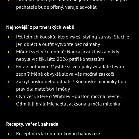
pachatele bude přísný, varuje advokát
Nejnovější z partnerských webů
Pět letních kousků, které vyřeší styling za vás: Stačí je
jen obléct a outfit vytvoříte bez námahy
Módní svět v černobílé: Nadčasová klasika nikdy
nebyla víc šik, léto 2026 patří kontrastům
Kvíz z antonym: Myslíte si, že opaky zvládáte levou
zadní? Méně obvyklá slova vás možná zaskočí
Zakrýt bříško nebo odhalit? Kodaňské maminky boří
pravidla mateřství i módy
Čtyři věci, které o Whitney Houston možná nevíte:
Odmítl ji bratr Michaela Jacksona a měla milenku
Recepty, vaření, zahrada
Recept na vláčnou hrnkovou bábovku z