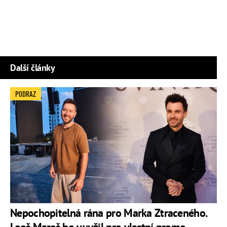
Další články
PODRAZ
Nepochopitelná rána pro Marka Ztraceného.
Leoš Mareš ho využil pro vlastní promo