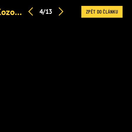
Denní horoskop na neděli: Lvi se konečně rozhodnou, Kozorohy čeká štěstí v lásce
4/13
ZPĚT DO ČLÁNKU