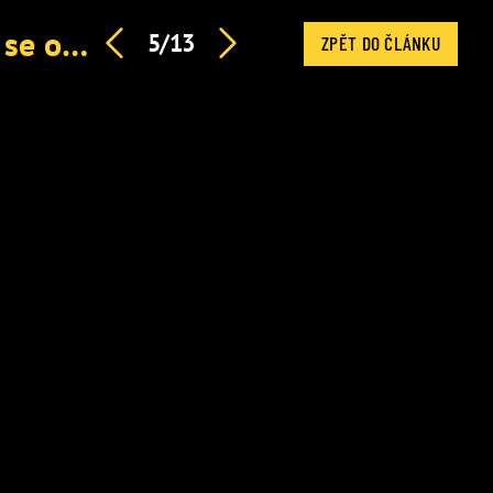
Denní horoskop na neděli: Býci požádají o pomoc, Štíři se obrátí k větším silám
5/13
ZPĚT DO ČLÁNKU