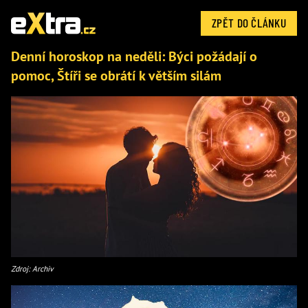
ZPĚT DO ČLÁNKU
Denní horoskop na neděli: Býci požádají o
pomoc, Štíři se obrátí k větším silám
Zdroj: Archiv