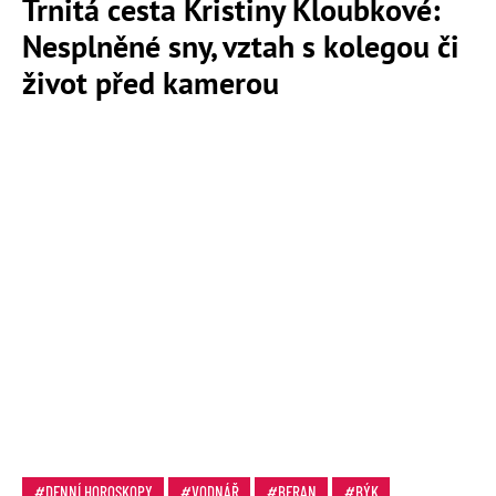
Trnitá cesta Kristiny Kloubkové:
Nesplněné sny, vztah s kolegou či
život před kamerou
DENNÍ HOROSKOPY
VODNÁŘ
BERAN
BÝK