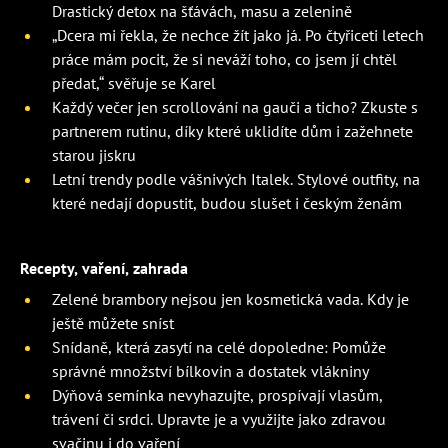
Drastický detox na šťávách, masu a zelenině
„Dcera mi řekla, že nechce žít jako já. Po čtyřiceti letech
práce mám pocit, že si neváží toho, co jsem jí chtěl
předat,“ svěřuje se Karel
Každý večer jen scrollování na gauči a ticho? Zkuste s
partnerem rutinu, díky které uklidíte dům i zažehnete
starou jiskru
Letní trendy podle vášnivých Italek. Stylové outfity, na
které nedají dopustit, budou slušet i českým ženám
Recepty, vaření, zahrada
Zelené brambory nejsou jen kosmetická vada. Kdy je
ještě můžete sníst
Snídaně, která zasytí na celé dopoledne: Pomůže
správné množství bílkovin a dostatek vlákniny
Dýňová semínka nevyhazujte, prospívají vlasům,
trávení či srdci. Upravte je a využijte jako zdravou
svačinu i do vaření