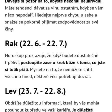
Dávejte si pozor na to, abyste někomu neukřivdili
.
Máte tendenci dávat za vinu ostatním, když se vám
něco nepodaří. Hledejte nejprve chybu u sebe a
snažte se pokorně přijímat zodpovědnost za své
činy.
Rak (22. 6. - 22. 7.)
Horoskop prozrazuje, že když budete dostatečně
trpěliví,
postoupíte zase o krok blíže k tomu, co jste
si tolik přáli
. Myslete na to, že nemůžete chtít
všechno hned, některé věci potřebují dozrát.
Lev (23. 7. - 22. 8.)
Obdržíte důležitou informaci, která by vás mohla
posunout kupředu ve vaší kariéře.
Je důležité