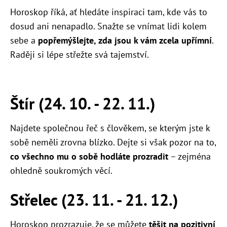
Horoskop říká, ať hledáte inspiraci tam, kde vás to
dosud ani nenapadlo. Snažte se vnímat lidi kolem
sebe a
popřemýšlejte, zda jsou k vám zcela upřímní
.
Raději si lépe střežte svá tajemství.
Štír (24. 10. - 22. 11.)
Najdete společnou řeč s člověkem, se kterým jste k
sobě neměli zrovna blízko. Dejte si však pozor na to,
co všechno mu o sobě hodláte prozradit
– zejména
ohledně soukromých věcí.
Střelec (23. 11. - 21. 12.)
Horoskop prozrazuje, že se můžete
těšit na pozitivní