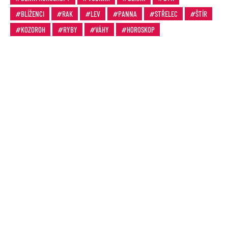
BLÍŽENCI
RAK
LEV
PANNA
STŘELEC
ŠTÍR
KOZOROH
RYBY
VÁHY
HOROSKOP