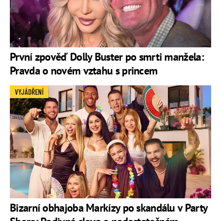
První zpověď Dolly Buster po smrti manžela:
Pravda o novém vztahu s princem
VYJÁDŘENÍ
Bizarní obhajoba Markízy po skandálu v Party