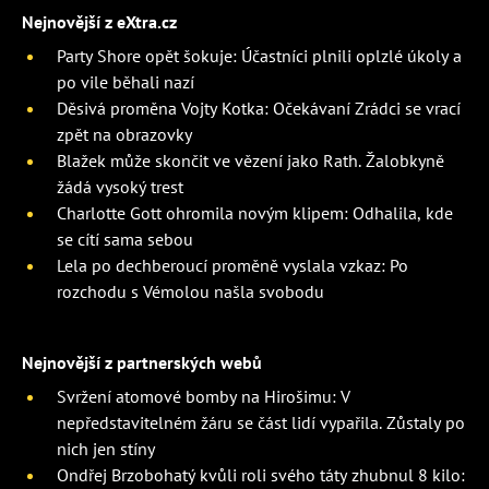
Nejnovější z eXtra.cz
Party Shore opět šokuje: Účastníci plnili oplzlé úkoly a
po vile běhali nazí
Děsivá proměna Vojty Kotka: Očekávaní Zrádci se vrací
zpět na obrazovky
Blažek může skončit ve vězení jako Rath. Žalobkyně
žádá vysoký trest
Charlotte Gott ohromila novým klipem: Odhalila, kde
se cítí sama sebou
Lela po dechberoucí proměně vyslala vzkaz: Po
rozchodu s Vémolou našla svobodu
Nejnovější z partnerských webů
Svržení atomové bomby na Hirošimu: V
nepředstavitelném žáru se část lidí vypařila. Zůstaly po
nich jen stíny
Ondřej Brzobohatý kvůli roli svého táty zhubnul 8 kilo: