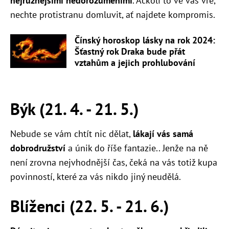
nejrůznějšími nedorozuměními
. Ačkoli to ve vás vře,
nechte protistranu domluvit, ať najdete kompromis.
Čínský horoskop lásky na rok 2024:
Šťastný rok Draka bude přát
vztahům a jejich prohlubování
Býk (21. 4. - 21. 5.)
Nebude se vám chtít nic dělat,
lákají vás samá
dobrodružství
a únik do říše fantazie.. Jenže na ně
není zrovna nejvhodnější čas, čeká na vás totiž kupa
povinností, které za vás nikdo jiný neudělá.
Blíženci (22. 5. - 21. 6.)