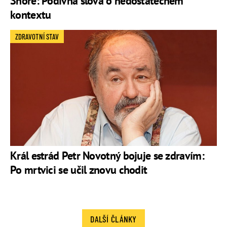
Shore: Podivná slova o nedostatečném
kontextu
ZDRAVOTNÍ STAV
Král estrád Petr Novotný bojuje se zdravím:
Po mrtvici se učil znovu chodit
DALŠÍ ČLÁNKY