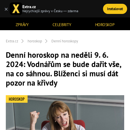
Extra.cz
×
Instalovat
TÉMATA
Nejrychlejší zprávy v Česku — zdarma
ZPRÁVY
CELEBRITY
HOROSKOP
Extra.cz
horoskop
Denní horoskopy
Denní horoskop na neděli 9. 6.
2024: Vodnářům se bude dařit vše,
na co sáhnou. Blíženci si musí dát
pozor na křivdy
HOROSKOP