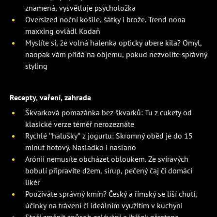
znamená, vysvětluje psycholožka
Oversized noční košile, šátky i brože. Trend nona
maxxing ovládl Kodaň
Myslíte si, že volná halenka opticky ubere kila? Omyl,
naopak vám přidá na objemu, pokud nezvolíte správný
styling
Recepty, vaření, zahrada
Škvarková pomazánka bez škvarků: Tu z cukety od
klasické verze téměř nerozeznáte
Rychlé "halušky" z jogurtu: Skromný oběd je do 15
minut hotový. Nasladko i naslano
Arónii nemusíte obcházet obloukem. Ze svíravých
bobulí připravíte džem, sirup, pečený čaj či domácí
likér
Používáte správný kmín? Český a římský se liší chutí,
účinky na trávení či ideálním využitím v kuchyni