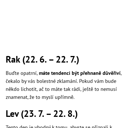
Rak (22. 6.
–
22. 7.)
Buďte opatrní,
máte tendenci být přehnaně důvěřiví
,
čekalo by vás bolestné zklamání. Pokud vám bude
někdo lichotit, ač to máte tak rádi, ještě to nemusí
znamenat, že to myslí upřímně.
Lev (23. 7.
–
22. 8.)
Tento den je vhodný k tomu, abyste se přiznali k