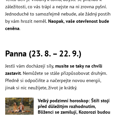
záležitosti, co vás trápí a nejste na ni zrovna pyšní.
Jednoduché to samozřejmě nebude, ale žádný postih
by vám hrozit neměl.
Naopak, vaše otevřenost bude
ceněna
.
Panna (23. 8.
–
22. 9.)
Jestli vám docházejí síly,
musíte se taky na chvíli
zastavit
. Nemůžete se stále přizpůsobovat druhým.
Předně si odpočiňte a načerpejte novou energii,
jinak si nic neužijete, život je krátký.
Velký podzimní horoskop: Štíři stojí
před důležitým rozhodnutím,
Blíženci se zamilují, Kozorozi budou