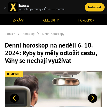
Extra.cz
×
Instalovat
TÉMATA
Nejrychlejší zprávy v Česku — zdarma
ZPRÁVY
CELEBRITY
HOROSKOP
Extra.cz
horoskop
Denní horoskopy
Denní horoskop na neděli 6. 10.
2024: Ryby by měly odložit cestu,
Váhy se nechají využívat
HOROSKOP
Předchozí
Další