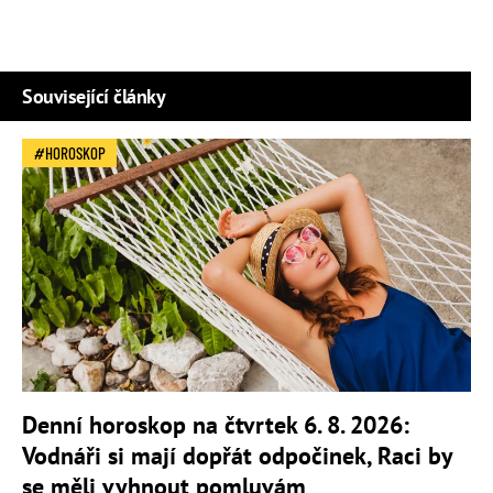
Související články
HOROSKOP
Denní horoskop na čtvrtek 6. 8. 2026:
Vodnáři si mají dopřát odpočinek, Raci by
se měli vyhnout pomluvám