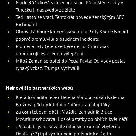
Marie Růžičková vzteky bez sebe: Přemrštěné ceny v
Turecku ji nadzvedly ze židle
Ted Lasso se vrací. Tentokrát povede ženský tým AFC
Richmond
Obrovská bouře kolem skandálu v Party Shore: Noemi
poprvé promluvila o osudném incidentu
Proměna Lely Ceterové bere dech: Kritici však
doporučují ještě jedno vylepšení
Miloš Zeman se opřel do Petra Pavla: Od vody poslal
rýpavý vzkaz, Trumpa vychválil
Nejnovější z partnerských webů
Která to sladila lépe? Helena Vondráčková i Kateřina
Brožová přidaly k letním šatům zlaté doplňky
Za osm let osm obětí: Vraždící zahradník Bruce
McArthur schovával lidské ostatky do obřích květináčů
„Připadala jsem si vedle mladších kolegů zbytečná.“
Denisa (52) trpí syndromem podvodnice. Co to