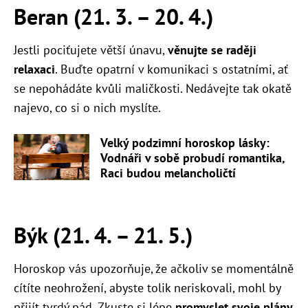
Beran (21. 3.
–
20. 4.)
Jestli pociťujete větší únavu,
věnujte se raději
relaxaci
. Buďte opatrní v komunikaci s ostatními, ať
se nepohádáte kvůli maličkosti. Nedávejte tak okatě
najevo, co si o nich myslíte.
Velký podzimní horoskop lásky:
Vodnáři v sobě probudí romantika,
Raci budou melancholičtí
Býk (21. 4.
–
21. 5.)
Horoskop vás upozorňuje, že ačkoliv se momentálně
cítíte neohrožení, abyste tolik neriskovali, mohl by
přijít tvrdý pád. Zkuste si lépe
promyslet svoje plány