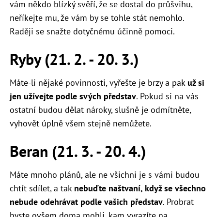
vám někdo blízký svěří, že se dostal do průšvihu,
neříkejte mu, že vám by se tohle stát nemohlo.
Raději se snažte dotyčnému účinně pomoci.
Ryby (21. 2. - 20. 3.)
Máte-li nějaké povinnosti, vyřešte je brzy a pak
už si
jen užívejte podle svých představ
. Pokud si na vás
ostatní budou dělat nároky, slušně je odmítněte,
vyhovět úplně všem stejně nemůžete.
Beran (21. 3. - 20. 4.)
Máte mnoho plánů, ale ne všichni je s vámi budou
chtít sdílet, a tak
nebuďte naštvaní, když se všechno
nebude odehrávat podle vašich představ
. Probrat
byste ovšem doma mohli, kam vyrazíte na