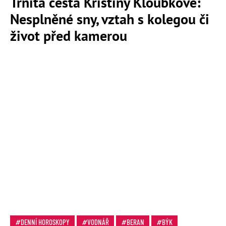
Trnitá cesta Kristiny Kloubkové:
Nesplněné sny, vztah s kolegou či
život před kamerou
DENNÍ HOROSKOPY
VODNÁŘ
BERAN
BÝK