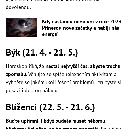
dovolenou.
Kdy nastanou novoluní v roce 2023.
Přinesou nové začátky a nabijí nás
energií
Býk (21. 4. - 21. 5.)
Horoskop říká, že
nastal nejvyšší čas, abyste trochu
zpomalili
. Věnujte se spíše relaxačním aktivitám a
vyhněte se jakémukoli řešení problémů. Jen byste si
pokazili dobrou náladu.
Blíženci (22. 5. - 21. 6.)
Buďte upřímní, i když budete muset někomu
blízkému říci něco, co ho zrovna nepotěší
. Pokud se