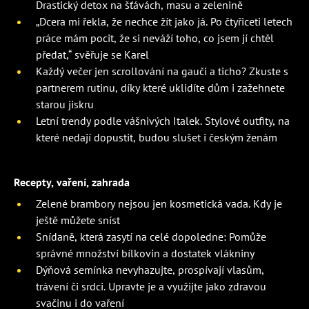
Drastický detox na šťávách, masu a zelenině
„Dcera mi řekla, že nechce žít jako já. Po čtyřiceti letech
práce mám pocit, že si neváží toho, co jsem jí chtěl
předat,“ svěřuje se Karel
Každý večer jen scrollování na gauči a ticho? Zkuste s
partnerem rutinu, díky které uklidíte dům i zažehnete
starou jiskru
Letní trendy podle vášnivých Italek. Stylové outfity, na
které nedají dopustit, budou slušet i českým ženám
Recepty, vaření, zahrada
Zelené brambory nejsou jen kosmetická vada. Kdy je
ještě můžete sníst
Snídaně, která zasytí na celé dopoledne: Pomůže
správné množství bílkovin a dostatek vlákniny
Dýňová semínka nevyhazujte, prospívají vlasům,
trávení či srdci. Upravte je a využijte jako zdravou
svačinu i do vaření