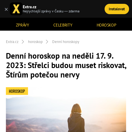
Extra.cz
×
Instalovat
TÉMATA
Nejrychlejší zprávy v Česku — zdarma
ZPRÁVY
CELEBRITY
HOROSKOP
Extra.cz
horoskop
Denní horoskopy
Denní horoskop na neděli 17. 9.
2023: Střelci budou muset riskovat,
Štírům potečou nervy
HOROSKOP