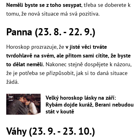
Neměli byste se z toho sesypat
, třeba se doberete k
tomu, že nová situace má svá pozitiva.
Panna (23. 8. - 22. 9.)
Horoskop prozrazuje, že
v jisté věci trváte
tvrdohlavě na svém, ale přitom sami cítíte, že byste
to dělat neměli.
Nakonec stejně dospějete k názoru,
že je potřeba se přizpůsobit, jak si to daná situace
žádá.
Velký horoskop lásky na září:
Rybám dojde kuráž, Berani nebudou
stát v koutě
Váhy (23. 9. - 23. 10.)