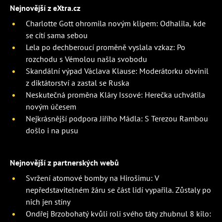
Nejnovější z eXtra.cz
Charlotte Gott ohromila novým klipem: Odhalila, kde
se cítí sama sebou
Lela po dechberoucí proměně vyslala vzkaz: Po
rozchodu s Vémolou našla svobodu
Skandální výpad Václava Klause: Moderátorku obvinil
z diktátorství a zastal se Ruska
Neskutečná proměna Kláry Issové: Herečka uchvátila
novým účesem
Nejkrásnější podpora Jiřího Mádla: S Terezou Rambou
došlo i na pusu
Nejnovější z partnerských webů
Svržení atomové bomby na Hirošimu: V
nepředstavitelném žáru se část lidí vypařila. Zůstaly po
nich jen stíny
Ondřej Brzobohatý kvůli roli svého táty zhubnul 8 kilo: