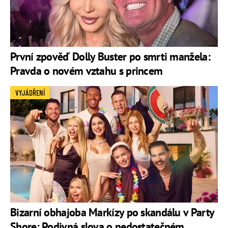
První zpověď Dolly Buster po smrti manžela:
Pravda o novém vztahu s princem
VYJÁDŘENÍ
Bizarní obhajoba Markízy po skandálu v Party
Shore: Podivná slova o nedostatečném