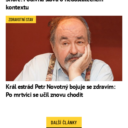
kontextu
ZDRAVOTNÍ STAV
Král estrád Petr Novotný bojuje se zdravím:
Po mrtvici se učil znovu chodit
DALŠÍ ČLÁNKY