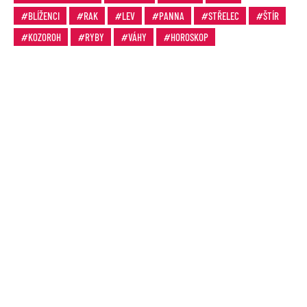
BLÍŽENCI
RAK
LEV
PANNA
STŘELEC
ŠTÍR
KOZOROH
RYBY
VÁHY
HOROSKOP