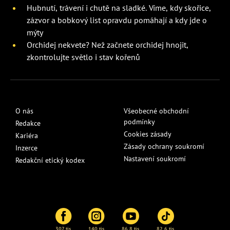
Hubnutí, trávení i chutě na sladké. Víme, kdy skořice,
zázvor a bobkový list opravdu pomáhají a kdy jde o
mýty
Orchidej nekvete? Než začnete orchidej hnojit,
zkontrolujte světlo i stav kořenů
O nás
Všeobecné obchodní
podmínky
Redakce
Cookies zásady
Kariéra
Zásady ochrany soukromí
Inzerce
Nastavení soukromí
Redakční etický kodex
307 tis.
140 tis.
86,8 tis.
82,6 tis.