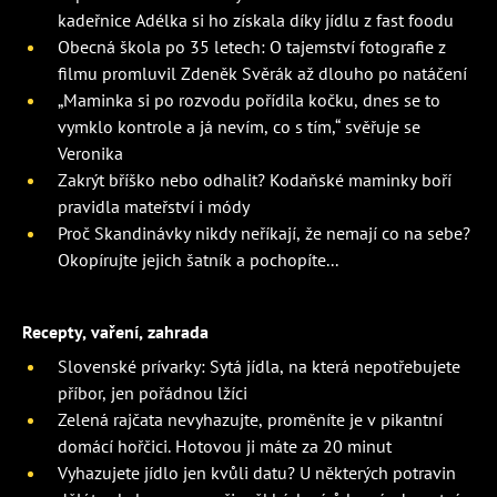
kadeřnice Adélka si ho získala díky jídlu z fast foodu
Obecná škola po 35 letech: O tajemství fotografie z
filmu promluvil Zdeněk Svěrák až dlouho po natáčení
„Maminka si po rozvodu pořídila kočku, dnes se to
vymklo kontrole a já nevím, co s tím,“ svěřuje se
Veronika
Zakrýt bříško nebo odhalit? Kodaňské maminky boří
pravidla mateřství i módy
Proč Skandinávky nikdy neříkají, že nemají co na sebe?
Okopírujte jejich šatník a pochopíte...
Recepty, vaření, zahrada
Slovenské prívarky: Sytá jídla, na která nepotřebujete
příbor, jen pořádnou lžíci
Zelená rajčata nevyhazujte, proměníte je v pikantní
domácí hořčici. Hotovou ji máte za 20 minut
Vyhazujete jídlo jen kvůli datu? U některých potravin