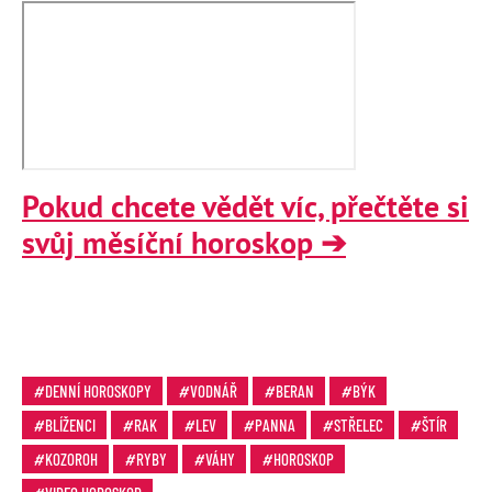
Pokud chcete vědět víc, přečtěte si
svůj měsíční horoskop ➔
DENNÍ HOROSKOPY
VODNÁŘ
BERAN
BÝK
BLÍŽENCI
RAK
LEV
PANNA
STŘELEC
ŠTÍR
KOZOROH
RYBY
VÁHY
HOROSKOP