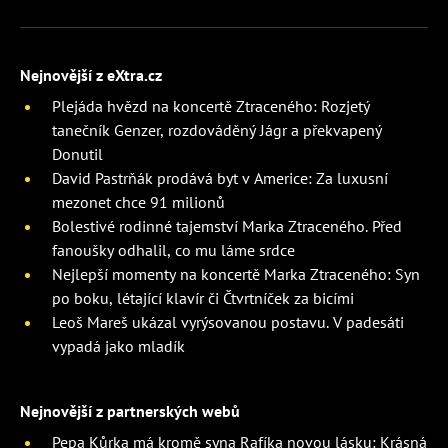
Nejnovější z eXtra.cz
Plejáda hvězd na koncertě Ztraceného: Rozjetý
tanečník Genzer, rozdováděný Jágr a překvapený
Donutil
David Pastrňák prodává byt v Americe: Za luxusní
mezonet chce 91 milionů
Bolestivé rodinné tajemství Marka Ztraceného. Před
fanoušky odhalil, co mu láme srdce
Nejlepší momenty na koncertě Marka Ztraceného: Syn
po boku, létající klavír či Čtvrtníček za bicími
Leoš Mareš ukázal vyrýsovanou postavu. V padesáti
vypadá jako mladík
Nejnovější z partnerských webů
Pepa Kůrka má kromě syna Rafíka novou lásku: Krásná