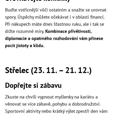
Buďte vstřícnější vůči ostatním a snažte se urovnat
spory. Úspěchy můžete očekávat i v oblasti financí.
Při nákupech máte dnes šťastnou ruku, ale i tak se
držte rozumné míry.
Kombinace přívětivosti,
diplomacie a opatrného rozhodování vám přinese
pocit jistoty a klidu.
Střelec (23. 11. – 21. 12.)
Dopřejte si zábavu
Zkuste na chvíli vypnout myšlenky na kariéru a
věnovat se více zábavě, pohybu a dobrodružství.
Sportovní aktivity nebo krátký výlet zpestří den vám