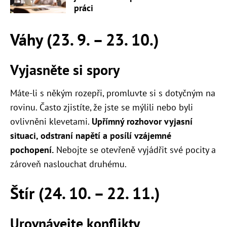
práci
Váhy (23. 9. – 23. 10.)
Vyjasněte si spory
Máte-li s někým rozepři, promluvte si s dotyčným na
rovinu. Často zjistíte, že jste se mýlili nebo byli
ovlivněni klevetami.
Upřímný rozhovor vyjasní
situaci, odstraní napětí a posílí vzájemné
pochopení.
Nebojte se otevřeně vyjádřit své pocity a
zároveň naslouchat druhému.
Štír (24. 10. – 22. 11.)
Urovnávejte konflikty