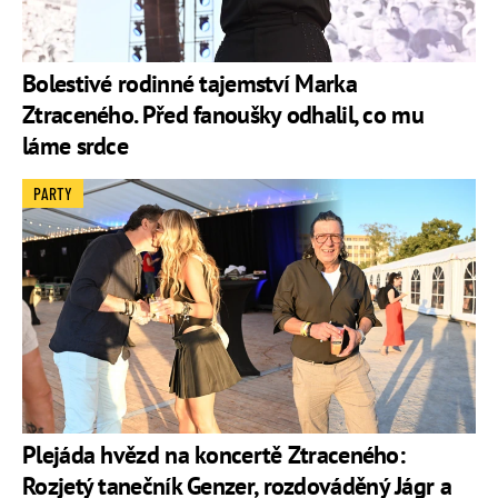
Bolestivé rodinné tajemství Marka
Ztraceného. Před fanoušky odhalil, co mu
láme srdce
PARTY
Plejáda hvězd na koncertě Ztraceného:
Rozjetý tanečník Genzer, rozdováděný Jágr a