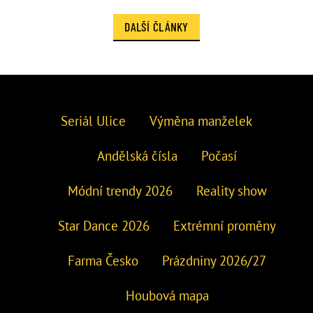
DALŠÍ ČLÁNKY
Seriál Ulice
Výměna manželek
Andělská čísla
Počasí
Módní trendy 2026
Reality show
Star Dance 2026
Extrémní proměny
Farma Česko
Prázdniny 2026/27
Houbová mapa