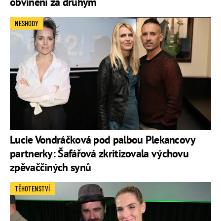
obvinění za druhým
NESHODY
Lucie Vondráčková pod palbou Plekancovy
partnerky: Šafářová zkritizovala výchovu
zpěvaččiných synů
TĚHOTENSTVÍ