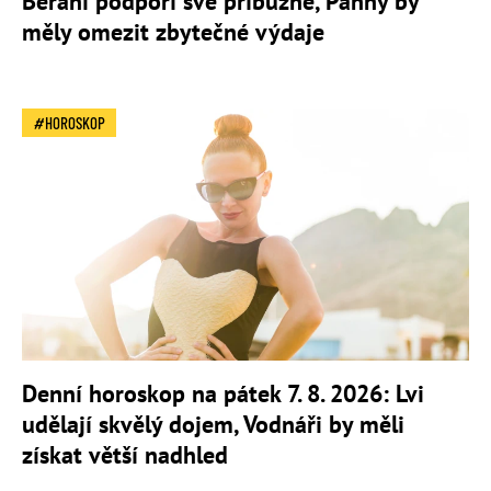
Berani podpoří své příbuzné, Panny by
měly omezit zbytečné výdaje
HOROSKOP
Denní horoskop na pátek 7. 8. 2026: Lvi
udělají skvělý dojem, Vodnáři by měli
získat větší nadhled