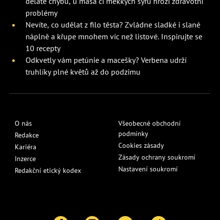
děláte chybu, u masa či měkkých sýrů hrozí zdravotní
problémy
Nevíte, co udělat z filo těsta? Zvládne sladké i slané
náplně a křupe mnohem víc než listové. Inspirujte se
10 recepty
Odkvetly vám petúnie a macešky? Verbena udrží
truhlíky plné květů až do podzimu
O nás
Všeobecné obchodní
podmínky
Redakce
Cookies zásady
Kariéra
Zásady ochrany soukromí
Inzerce
Nastavení soukromí
Redakční etický kodex