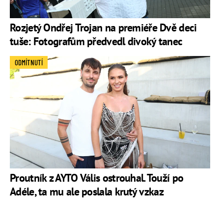
Rozjetý Ondřej Trojan na premiéře Dvě deci
tuše: Fotografům předvedl divoký tanec
ODMÍTNUTÍ
Proutník z AYTO Vális ostrouhal. Touží po
Adéle, ta mu ale poslala krutý vzkaz