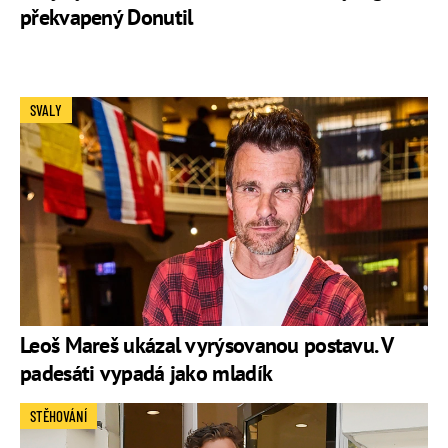
překvapený Donutil
SVALY
Leoš Mareš ukázal vyrýsovanou postavu. V
padesáti vypadá jako mladík
STĚHOVÁNÍ