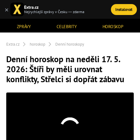
Extra.cz
×
Instalovat
TÉMATA
Nejrychlejší zprávy v Česku — zdarma
ZPRÁVY
CELEBRITY
HOROSKOP
Extra.cz
horoskop
Denní horoskopy
Denní horoskop na neděli 17. 5.
2026: Štíři by měli urovnat
konflikty, Střelci si dopřát zábavu