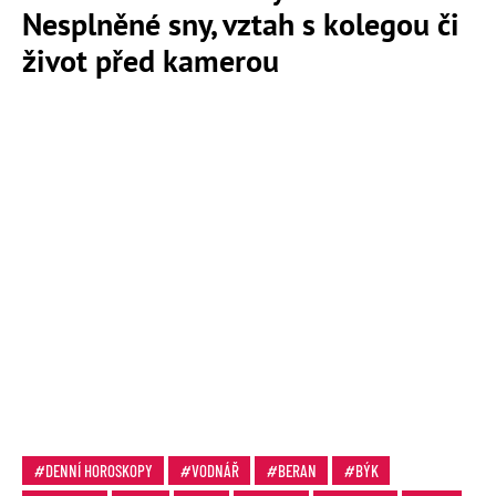
Nesplněné sny, vztah s kolegou či
život před kamerou
DENNÍ HOROSKOPY
VODNÁŘ
BERAN
BÝK