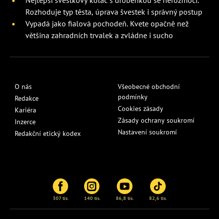
Rozhoduje typ těsta, úprava švestek i správný postup
Vypadá jako fialová pochodeň. Kvete opačně než
většina zahradních trvalek a zvládne i sucho
O nás
Všeobecné obchodní
podmínky
Redakce
Cookies zásady
Kariéra
Zásady ochrany soukromí
Inzerce
Nastavení soukromí
Redakční etický kodex
307 tis.
140 tis.
86,8 tis.
82,6 tis.