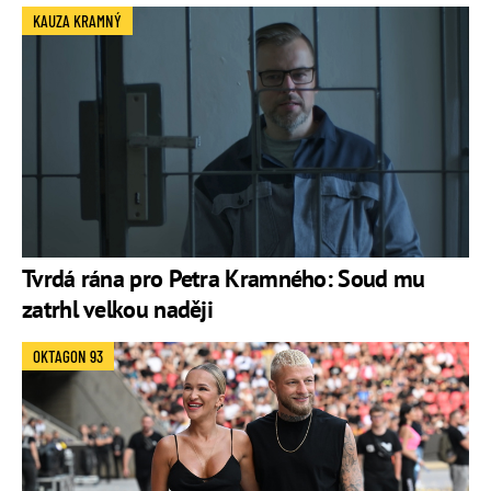
KAUZA KRAMNÝ
Tvrdá rána pro Petra Kramného: Soud mu
zatrhl velkou naději
OKTAGON 93