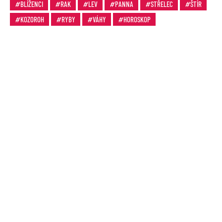
BLÍŽENCI
RAK
LEV
PANNA
STŘELEC
ŠTÍR
KOZOROH
RYBY
VÁHY
HOROSKOP