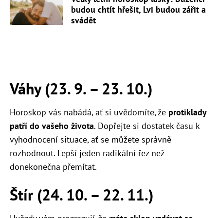
budou chtít hřešit, Lvi budou zářit a
svádět
Váhy (23. 9.
–
23. 10.)
Horoskop vás nabádá, ať si uvědomíte, že
protiklady
patří do vašeho života
. Dopřejte si dostatek času k
vyhodnocení situace, ať se můžete správně
rozhodnout. Lepší jeden radikální řez než
donekonečna přemítat.
Štír (24. 10.
–
22. 11.)