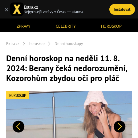
Extra.cz
×
Instalovat
TÉMATA
Nejrychlejší zprávy v Česku — zdarma
ZPRÁVY
CELEBRITY
HOROSKOP
Extra.cz
horoskop
Denní horoskopy
Denní horoskop na neděli 11. 8.
2024: Berany čeká nedorozumění,
Kozorohům zbydou oči pro pláč
HOROSKOP
Předchozí
Další