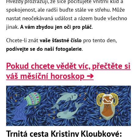
Hvězdy prozrazují, že sice pociťujete vnitřní klid a
spokojenost, ale radši buďte stále ve střehu. Může
nastat neočekávaná událost a rázem bude všechno
jinak.
A vám zbydou jen oči pro pláč
.
Chcete-li znát
vaše šťastné číslo
pro tento den,
podívejte se do naší fotogalerie
.
Pokud chcete vědět víc, přečtěte si
váš měsíční horoskop ➔
Trnitá cesta Kristiny Kloubkové: