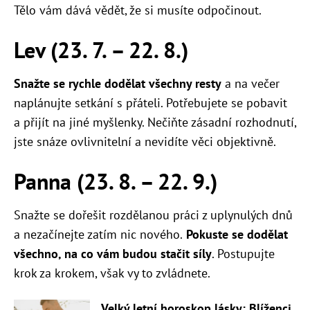
Tělo vám dává vědět, že si musíte odpočinout.
Lev (23. 7.
–
22. 8.)
Snažte se rychle dodělat všechny resty
a na večer
naplánujte setkání s přáteli. Potřebujete se pobavit
a přijít na jiné myšlenky. Nečiňte zásadní rozhodnutí,
jste snáze ovlivnitelní a nevidíte věci objektivně.
Panna (23. 8.
–
22. 9.)
Snažte se dořešit rozdělanou práci z uplynulých dnů
a nezačínejte zatím nic nového.
Pokuste se dodělat
všechno, na co vám budou stačit síly
. Postupujte
krok za krokem, však vy to zvládnete.
Velký letní horoskop lásky: Blíženci