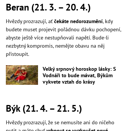
Beran (21. 3.
–
20. 4.)
Hvězdy prozrazují, ať
čekáte nedorozumění
, kdy
budete muset projevit pořádnou dávku pochopení,
abyste ještě více nestupňovali napětí. Bude-li
nezbytný kompromis, nemějte obavu na něj
přistoupit.
Velký srpnový horoskop lásky: S
Vodnáři to bude mávat, Býkům
vykvete vztah do krásy
Býk (21. 4.
–
21. 5.)
Hvězdy prozrazují, že se nemusíte ani do ničeho
nutit a máte chuť
vrhnout se vyzkoušet nové