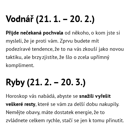
Vodnář (21. 1.
–
20. 2.)
Přijde nečekaná pochvala
od někoho, o kom jste si
mysleli, že je proti vám. Zprvu budete mít
podezíravé tendence, že to na vás zkouší jako novou
taktiku, ale brzy zjistíte, že šlo o zcela upřímný
kompliment.
Ryby (21. 2.
–
20. 3.)
Horoskop vás nabádá, abyste se
snažili vyřešit
veškeré resty
, které se vám za delší dobu nakupily.
Nemějte obavy, máte dostatek energie, že to
zvládnete celkem rychle, stačí se jen k tomu přinutit.