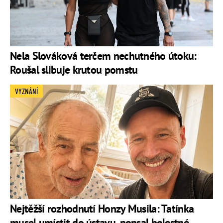
Nela Slováková terčem nechutného útoku:
Roušal slibuje krutou pomstu
VYZNÁNÍ
Nejtěžší rozhodnutí Honzy Musila: Tatínka
musel umístit do ústavu, popsal bolestné