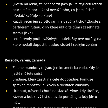
„Dcera mi řekla, že nechce žít jako já. Po čtyřiceti letech
práce mám pocit, že si neváží toho, co jsem jí chtěl
předat,“ svěřuje se Karel
Každý večer jen scrollování na gauči a ticho? Zkuste s
partnerem rutinu, díky které uklidíte dům i zažehnete
starou jiskru
Letní trendy podle vášnivých Italek. Stylové outfity, na
které nedají dopustit, budou slušet i českým ženám
Recepty, vaření, zahrada
Zelené brambory nejsou jen kosmetická vada. Kdy je
ještě můžete sníst
Snídaně, která zasytí na celé dopoledne: Pomůže
správné množství bílkovin a dostatek vlákniny
Hubnutí, trávení i chutě na sladké. Víme, kdy skořice,
zázvor a bobkový list opravdu pomáhají a kdy jde o
mýty
Nejlepší švestkový koláč s drobenkou se nerozmočí.