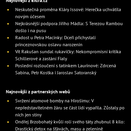
Nejnovější z eXtra.cz
Neskutečná proměna Kláry Issové: Herečka uchvátila
novým účesem
Nejkrásnější podpora Jiřího Mádla: S Terezou Rambou
došlo i na pusu
Radost u Petra Macinky: Dceři přichystali
princeznovskou oslavu narozenin
Vít Rakušan sundal rukavičky: Nekompromisní kritika
Schillerové a zastání Fialy
Poslední rozloučení s tatínkem Laurinové: Zdrcená
Sabina, Petr Kostka i Jaroslav Satoranský
Nejnovější z partnerských webů
Svržení atomové bomby na Hirošimu: V
nepředstavitelném žáru se část lidí vypařila. Zůstaly po
nich jen stíny
Ondřej Brzobohatý kvůli roli svého táty zhubnul 8 kilo:
Drastický detox na šťávách, masu a zelenině