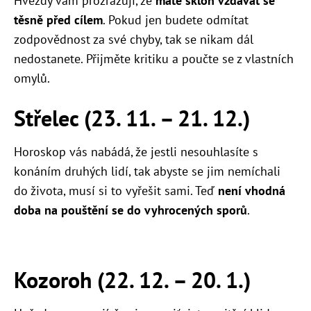
Hvězdy vám prozrazují, že
máte sklon vzdávat se
těsně před cílem
. Pokud jen budete odmítat
zodpovědnost za své chyby, tak se nikam dál
nedostanete. Přijměte kritiku a poučte se z vlastních
omylů.
Střelec (23. 11.
–
21. 12.)
Horoskop vás nabádá, že jestli nesouhlasíte s
konáním druhých lidí, tak abyste se jim nemíchali
do života, musí si to vyřešit sami. Teď
není vhodná
doba na pouštění se do vyhrocených sporů
.
Kozoroh (22. 12.
–
20. 1.)