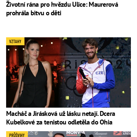
Životní rána pro hvězdu Ulice: Maurerová
prohrála bitvu o děti
VZTAHY
Macháč a Jirásková už lásku netají. Dcera
Kubelkové za tenistou odletěla do Ohia
PRŮŠVIHY