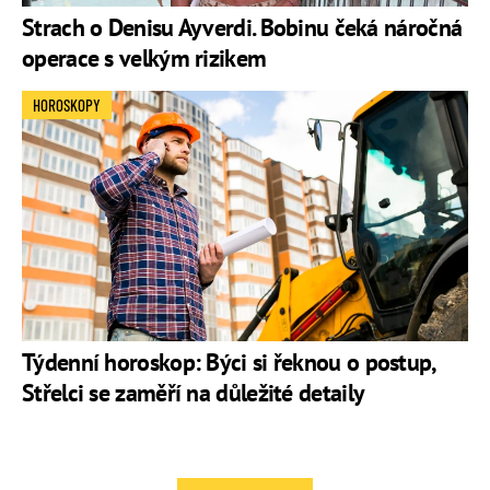
Strach o Denisu Ayverdi. Bobinu čeká náročná
operace s velkým rizikem
HOROSKOPY
Týdenní horoskop: Býci si řeknou o postup,
Střelci se zaměří na důležité detaily