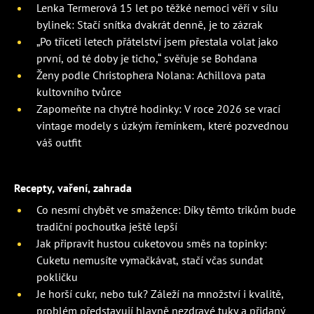
Lenka Termerová 15 let po těžké nemoci věří v sílu
bylinek: Stačí snítka dvakrát denně, je to zázrak
„Po třiceti letech přátelství jsem přestala volat jako
první, od té doby je ticho,“ svěřuje se Bohdana
Ženy podle Christophera Nolana: Achillova pata
kultovního tvůrce
Zapomeňte na chytré hodinky: V roce 2026 se vrací
vintage modely s úzkým řemínkem, které pozvednou
váš outfit
Recepty, vaření, zahrada
Co nesmí chybět ve smažence: Díky těmto trikům bude
tradiční pochoutka ještě lepší
Jak připravit hustou cuketovou směs na topinky:
Cuketu nemusíte vymačkávat, stačí včas sundat
pokličku
Je horší cukr, nebo tuk? Záleží na množství i kvalitě,
problém představují hlavně nezdravé tuky a přidaný