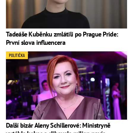
Tadeáše Kuběnku zmlátili po Prague Pride:
První slova influencera
POLITIČKA
Další bizár Aleny Schillerové: Ministryně