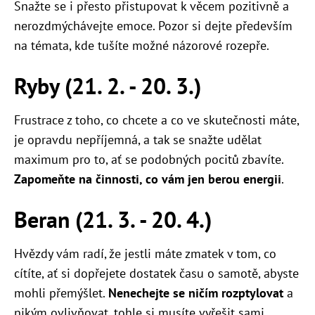
Snažte se i přesto přistupovat k věcem pozitivně a
nerozdmýchávejte emoce. Pozor si dejte především
na témata, kde tušíte možné názorové rozepře.
Ryby (21. 2. - 20. 3.)
Frustrace z toho, co chcete a co ve skutečnosti máte,
je opravdu nepříjemná, a tak se snažte udělat
maximum pro to, ať se podobných pocitů zbavíte.
Zapomeňte na činnosti, co vám jen berou energii
.
Beran (21. 3. - 20. 4.)
Hvězdy vám radí, že jestli máte zmatek v tom, co
cítíte, ať si dopřejete dostatek času o samotě, abyste
mohli přemýšlet.
Nenechejte se ničím rozptylovat
a
nikým ovlivňovat, tohle si musíte vyřešit sami.