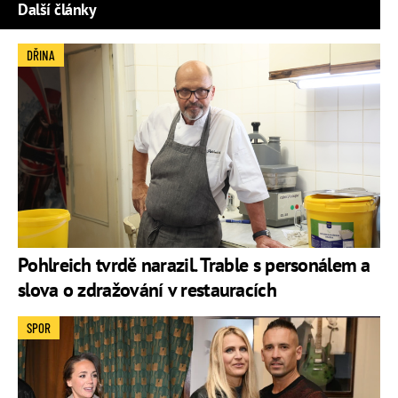
Další články
DŘINA
Pohlreich tvrdě narazil. Trable s personálem a
slova o zdražování v restauracích
SPOR