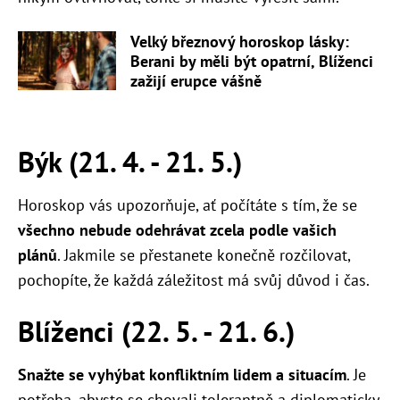
Velký březnový horoskop lásky:
Berani by měli být opatrní, Blíženci
zažijí erupce vášně
Býk (21. 4. - 21. 5.)
Horoskop vás upozorňuje, ať počítáte s tím, že se
všechno nebude odehrávat zcela podle vašich
plánů
. Jakmile se přestanete konečně rozčilovat,
pochopíte, že každá záležitost má svůj důvod i čas.
Blíženci (22. 5. - 21. 6.)
Snažte se vyhýbat konfliktním lidem a situacím
. Je
potřeba, abyste se chovali tolerantně a diplomaticky,