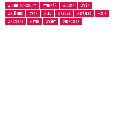
DENNÍ HOROSKOPY
VODNÁŘ
BERAN
BÝK
BLÍŽENCI
RAK
LEV
PANNA
STŘELEC
ŠTÍR
KOZOROH
RYBY
VÁHY
HOROSKOP