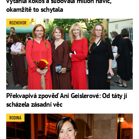
vytáhla kokos a slibovala milion navíc,
okamžitě to schytala
ROZHOVOR
Překvapivá zpověď Ani Geislerové: Od táty jí
scházela zásadní věc
RODINA