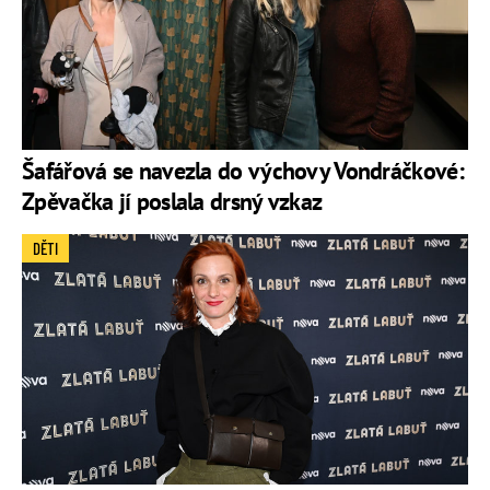
Šafářová se navezla do výchovy Vondráčkové:
Zpěvačka jí poslala drsný vzkaz
DĚTI