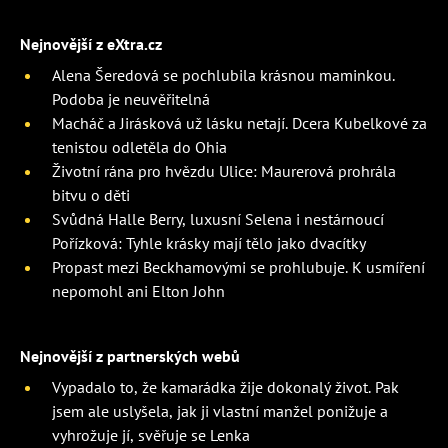
Nejnovější z eXtra.cz
Alena Šeredová se pochlubila krásnou maminkou.
Podoba je neuvěřitelná
Macháč a Jirásková už lásku netají. Dcera Kubelkové za
tenistou odletěla do Ohia
Životní rána pro hvězdu Ulice: Maurerová prohrála
bitvu o děti
Svůdná Halle Berry, luxusní Selena i nestárnoucí
Pořízková: Tyhle krásky mají tělo jako dvacítky
Propast mezi Beckhamovými se prohlubuje. K usmíření
nepomohl ani Elton John
Nejnovější z partnerských webů
Vypadalo to, že kamarádka žije dokonalý život. Pak
jsem ale uslyšela, jak ji vlastní manžel ponižuje a
vyhrožuje jí, svěřuje se Lenka