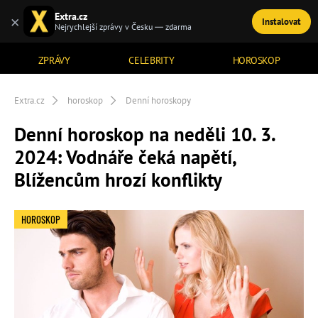
Extra.cz
×
Instalovat
TÉMATA
Nejrychlejší zprávy v Česku — zdarma
ZPRÁVY
CELEBRITY
HOROSKOP
Extra.cz
horoskop
Denní horoskopy
Denní horoskop na neděli 10. 3.
2024: Vodnáře čeká napětí,
Blížencům hrozí konflikty
HOROSKOP