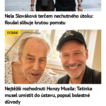
Nela Slováková terčem nechutného útoku:
Roušal slibuje krutou pomstu
VYZNÁNÍ
Nejtěžší rozhodnutí Honzy Musila: Tatínka
musel umístit do ústavu, popsal bolestné
důvody