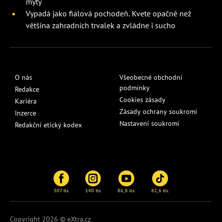
mýty
Vypadá jako fialová pochodeň. Kvete opačně než
většina zahradních trvalek a zvládne i sucho
O nás
Všeobecné obchodní
podmínky
Redakce
Cookies zásady
Kariéra
Zásady ochrany soukromí
Inzerce
Nastavení soukromí
Redakční etický kodex
307 tis.
140 tis.
86,8 tis.
82,6 tis.
Copyright 2026 © eXtra.cz