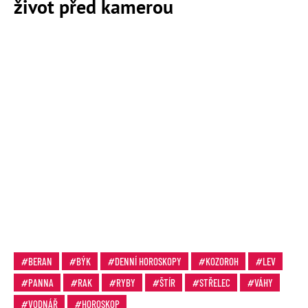
život před kamerou
BERAN
BÝK
DENNÍ HOROSKOPY
KOZOROH
LEV
PANNA
RAK
RYBY
ŠTÍR
STŘELEC
VÁHY
VODNÁŘ
HOROSKOP