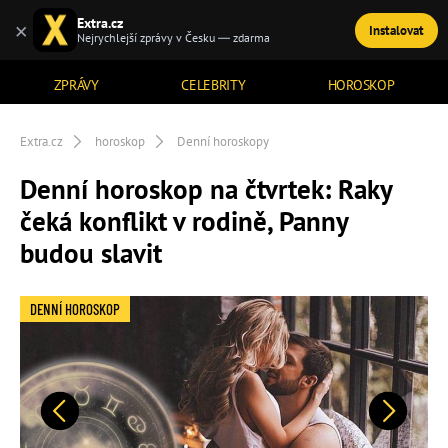
Extra.cz
×
Instalovat
TÉMATA
Nejrychlejší zprávy v Česku — zdarma
ZPRÁVY
CELEBRITY
HOROSKOP
Extra.cz
horoskop
Denní horoskopy
Denní horoskop na čtvrtek: Raky
čeká konflikt v rodině, Panny
budou slavit
DENNÍ HOROSKOP
Předchozí
Další