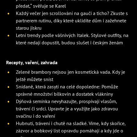
předat,“ svěřuje se Karel
Každý večer jen scrollování na gauči a ticho? Zkuste s
partnerem rutinu, díky které uklidíte dům i zažehnete
starou jiskru
Letní trendy podle vášnivých Italek. Stylové outfity, na
které nedají dopustit, budou slušet i českým ženám
Recepty, vaření, zahrada
Zelené brambory nejsou jen kosmetická vada. Kdy je
ještě můžete sníst
Snídaně, která zasytí na celé dopoledne: Pomůže
správné množství bílkovin a dostatek vlákniny
Dýňová semínka nevyhazujte, prospívají vlasům,
trávení či srdci. Upravte je a využijte jako zdravou
svačinu i do vaření
Hubnutí, trávení i chutě na sladké. Víme, kdy skořice,
zázvor a bobkový list opravdu pomáhají a kdy jde o