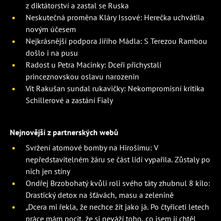
z diktátorství a zastal se Ruska
Neskutečná proměna Kláry Issové: Herečka uchvátila
novým účesem
Nejkrásnější podpora Jiřího Mádla: S Terezou Rambou
došlo i na pusu
Radost u Petra Macinky: Dceři přichystali
princeznovskou oslavu narozenin
Vít Rakušan sundal rukavičky: Nekompromisní kritika
Schillerové a zastání Fialy
Nejnovější z partnerských webů
Svržení atomové bomby na Hirošimu: V
nepředstavitelném žáru se část lidí vypařila. Zůstaly po
nich jen stíny
Ondřej Brzobohatý kvůli roli svého táty zhubnul 8 kilo:
Drastický detox na šťávách, masu a zelenině
„Dcera mi řekla, že nechce žít jako já. Po čtyřiceti letech
práce mám pocit, že si neváží toho, co jsem jí chtěl