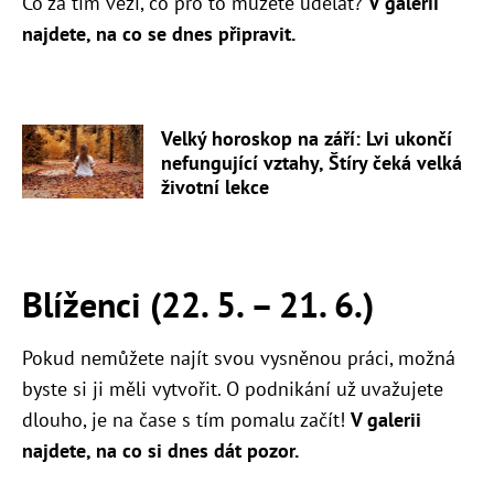
Co za tím vězí, co pro to můžete udělat?
V galerii
najdete, na co se dnes připravit.
Velký horoskop na září: Lvi ukončí
nefungující vztahy, Štíry čeká velká
životní lekce
Blíženci (22. 5. – 21. 6.)
Pokud nemůžete najít svou vysněnou práci, možná
byste si ji měli vytvořit. O podnikání už uvažujete
dlouho, je na čase s tím pomalu začít!
V galerii
najdete, na co si dnes dát pozor.