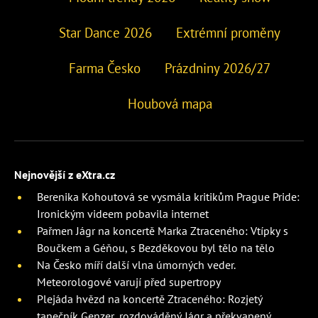
Star Dance 2026
Extrémní proměny
Farma Česko
Prázdniny 2026/27
Houbová mapa
Nejnovější z eXtra.cz
Berenika Kohoutová se vysmála kritikům Prague Pride:
Ironickým videem pobavila internet
Pařmen Jágr na koncertě Marka Ztraceného: Vtípky s
Boučkem a Géňou, s Bezděkovou byl tělo na tělo
Na Česko míří další vlna úmorných veder.
Meteorologové varují před supertropy
Plejáda hvězd na koncertě Ztraceného: Rozjetý
tanečník Genzer, rozdováděný Jágr a překvapený