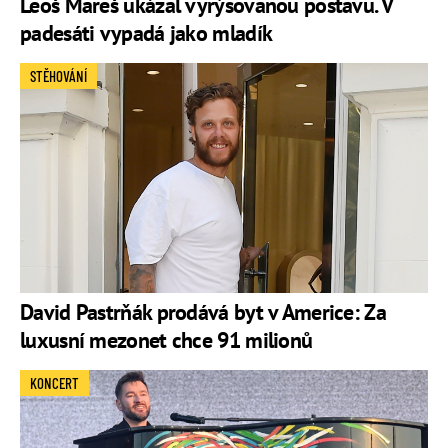
Leoš Mareš ukázal vyrýsovanou postavu. V
padesáti vypadá jako mladík
STĚHOVÁNÍ
David Pastrňák prodává byt v Americe: Za
luxusní mezonet chce 91 milionů
KONCERT