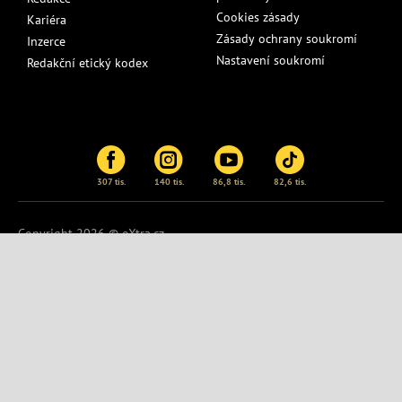
Cookies zásady
Kariéra
Zásady ochrany soukromí
Inzerce
Nastavení soukromí
Redakční etický kodex
307 tis.
140 tis.
86,8 tis.
82,6 tis.
Copyright 2026 © eXtra.cz
Publikování nebo další šíření obsahu serveru
eXtra.cz
je bez
písemného souhlasu zakázáno.