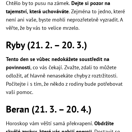
Chtělo by to pusu na zámek.
Dejte si pozor na
tajemství, která uchováváte
. Zejména to jedno, které
není ani vaše, byste mohli neprozřetelně vyzradit. A
věřte, že by vás to velice mrzelo.
Ryby (21. 2. – 20. 3.)
Tento den se vůbec nedokážete soustředit na
povinnosti
, co vás čekají. Zvažte, zdali to můžete
odložit, ať hlavně nenasekáte chyby z roztržitosti.
Počítejte i s tím, že někdo z rodiny bude potřebovat
vaši pomoc.
Beran (21. 3. – 20. 4.)
Horoskop vám věští samá překvapení.
Obdržíte
skvělé zprávy, které vás nabijí energii
. Dostavit se