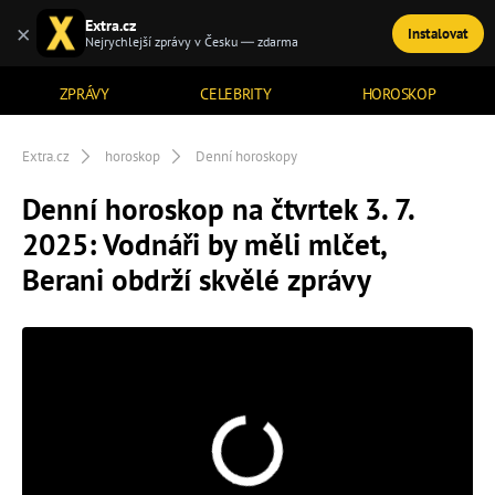
Extra.cz
×
Instalovat
TÉMATA
Nejrychlejší zprávy v Česku — zdarma
ZPRÁVY
CELEBRITY
HOROSKOP
Extra.cz
horoskop
Denní horoskopy
Denní horoskop na čtvrtek 3. 7.
2025: Vodnáři by měli mlčet,
Berani obdrží skvělé zprávy