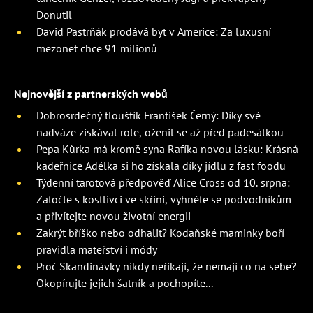
Donutil
David Pastrňák prodává byt v Americe: Za luxusní
mezonet chce 91 milionů
Nejnovější z partnerských webů
Dobrosrdečný tlouštík František Černý: Díky své
nadváze získával role, oženil se až před padesátkou
Pepa Kůrka má kromě syna Rafíka novou lásku: Krásná
kadeřnice Adélka si ho získala díky jídlu z fast foodu
Týdenní tarotová předpověď Alice Cross od 10. srpna:
Zatočte s kostlivci ve skříni, vyhněte se podvodníkům
a přivítejte novou životní energii
Zakrýt bříško nebo odhalit? Kodaňské maminky boří
pravidla mateřství i módy
Proč Skandinávky nikdy neříkají, že nemají co na sebe?
Okopírujte jejich šatník a pochopíte...