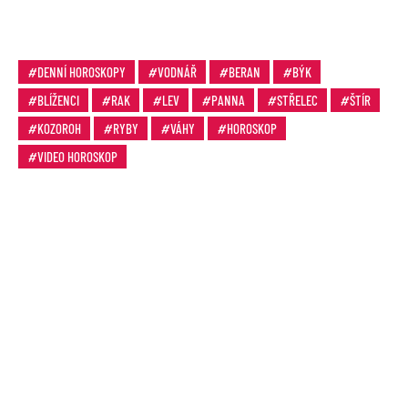
DENNÍ HOROSKOPY
VODNÁŘ
BERAN
BÝK
BLÍŽENCI
RAK
LEV
PANNA
STŘELEC
ŠTÍR
KOZOROH
RYBY
VÁHY
HOROSKOP
VIDEO HOROSKOP