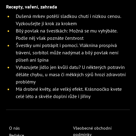
Recepty, vaření, zahrada
Dušená mrkev potěší sladkou chutí i nízkou cenou.
Vyzkoušejte ji krok za krokem
Bílý povlak na švestkách: Možná se mu vyhýbáte.
Podle něj však poznáte čerstvost
Švestky umí potrápit i pomoci. Vláknina prospívá
trávení, sorbitol může nadýmat a bílý povlak není
plíseň ani špína
Vyhazujete jídlo jen kvůli datu? U některých potravin
děláte chybu, u masa či měkkých sýrů hrozí zdravotní
problémy
Má drobné květy, ale velký efekt. Krásnoočko kvete
celé léto a skvěle doplní růže i jiřiny
O nás
Všeobecné obchodní
podmínky
Redakce