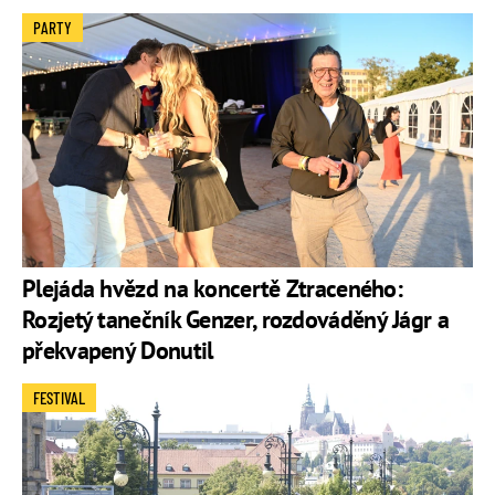
PARTY
Plejáda hvězd na koncertě Ztraceného:
Rozjetý tanečník Genzer, rozdováděný Jágr a
překvapený Donutil
FESTIVAL