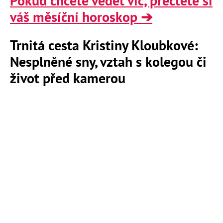
Pokud chcete vědět víc, přečtěte si
váš měsíční horoskop ➔
Trnitá cesta Kristiny Kloubkové:
Nesplněné sny, vztah s kolegou či
život před kamerou