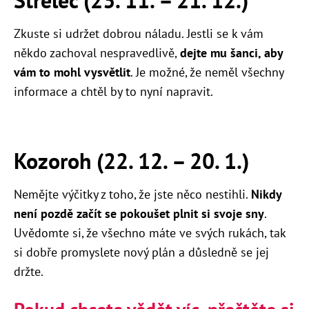
Střelec (23. 11. – 21. 12.)
Zkuste si udržet dobrou náladu. Jestli se k vám
někdo zachoval nespravedlivě,
dejte mu šanci, aby
vám to mohl vysvětlit
. Je možné, že neměl všechny
informace a chtěl by to nyní napravit.
Kozoroh (22. 12. – 20. 1.)
Nemějte výčitky z toho, že jste něco nestihli.
Nikdy
není pozdě začít se pokoušet plnit si svoje sny
.
Uvědomte si, že všechno máte ve svých rukách, tak
si dobře promyslete nový plán a důsledně se jej
držte.