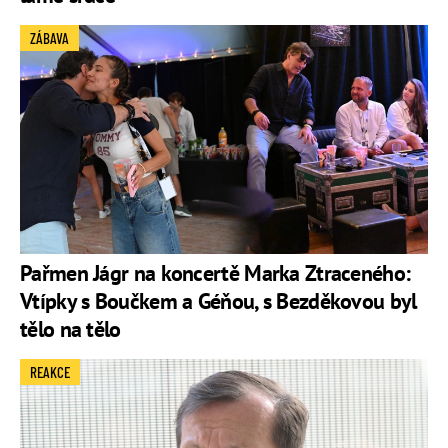
ZÁBAVA
Pařmen Jágr na koncertě Marka Ztraceného:
Vtípky s Boučkem a Géňou, s Bezděkovou byl
tělo na tělo
REAKCE