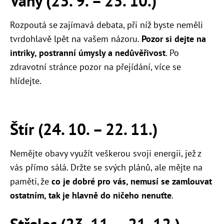
Váhy (23. 9. – 23. 10.)
Rozpoutá se zajímavá debata, při níž byste neměli
tvrdohlavě lpět na vašem názoru.
Pozor si dejte na
intriky, postranní úmysly a nedůvěřivost
. Po
zdravotní stránce pozor na přejídání, více se
hlídejte.
Štír (24. 10. – 22. 11.)
Nemějte obavy využít veškerou svoji energii, jež z
vás přímo sálá. Držte se svých plánů, ale mějte na
paměti, že
co je dobré pro vás, nemusí se zamlouvat
ostatním, tak je hlavně do ničeho nenuťte
.