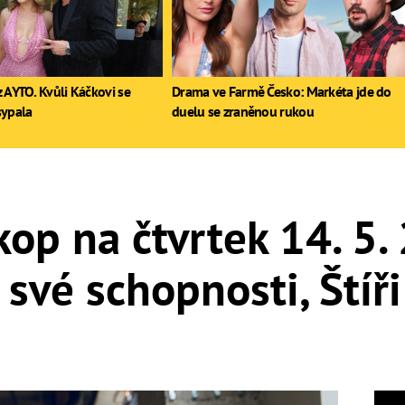
 AYTO. Kvůli Káčkovi se
Drama ve Farmě Česko: Markéta jde do
sypala
duelu se zraněnou rukou
op na čtvrtek 14. 5. 
 své schopnosti, Štíři
e