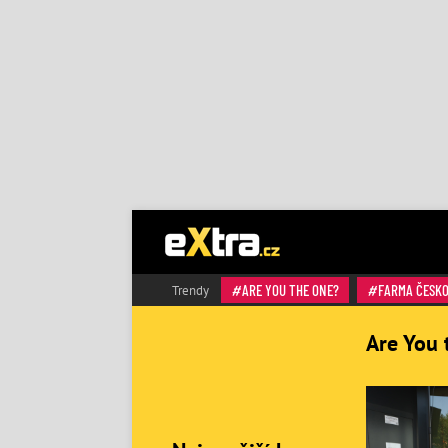
ARE YOU THE ONE?
FARMA ČESK
Trendy
Are You 