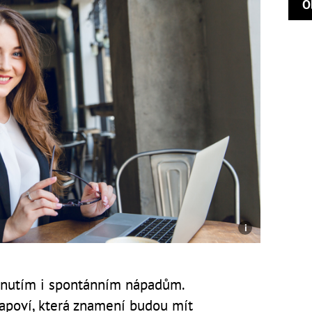
O
dnutím i spontánním nápadům.
apoví, která znamení budou mít