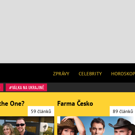
ZPRÁVY
CELEBRITY
HOROSKO
O
VÁLKA NA UKRAJINĚ
the One?
Farma Česko
59 článků
89 článků