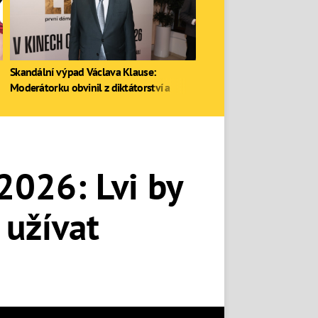
Skandální výpad Václava Klause:
Moderátorku obvinil z diktátorství a
zastal se Ruska
2026: Lvi by
 užívat