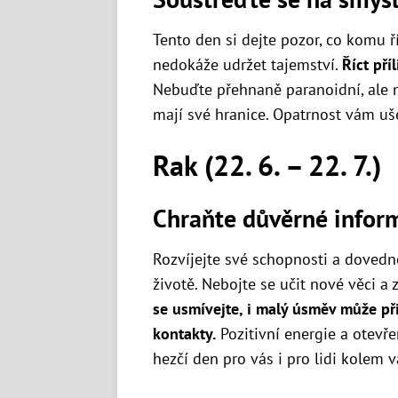
Tento den si dejte pozor, co komu ř
nedokáže udržet tajemství.
Říct pří
Nebuďte přehnaně paranoidní, ale m
mají své hranice. Opatrnost vám uš
Rak (22. 6. – 22. 7.)
Chraňte důvěrné infor
Rozvíjejte své schopnosti a dovedno
životě. Nebojte se učit nové věci a z
se usmívejte, i malý úsměv může př
kontakty.
Pozitivní energie a otev
hezčí den pro vás i pro lidi kolem v