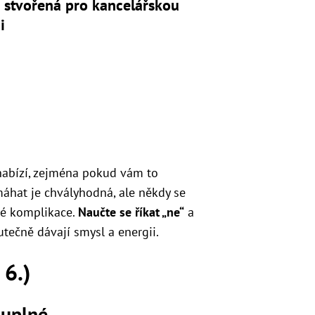
 stvořená pro kancelářskou
i
 nabízí, zejména pokud vám to
áhat je chvályhodná, ale někdy se
čné komplikace.
Naučte se říkat „ne“
a
utečně dávají smysl a energii.
 6.)
luplné