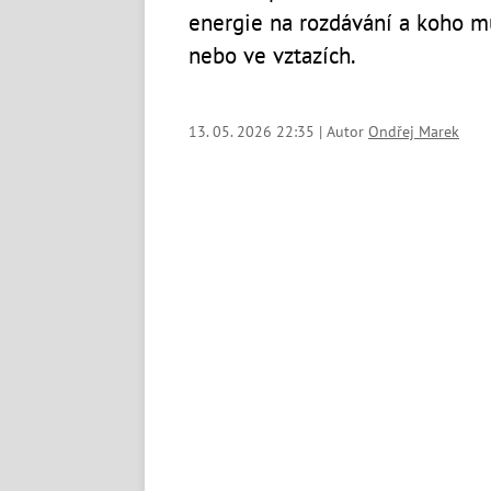
energie na rozdávání a koho mů
nebo ve vztazích.
13. 05. 2026 22:35 | Autor
Ondřej Marek