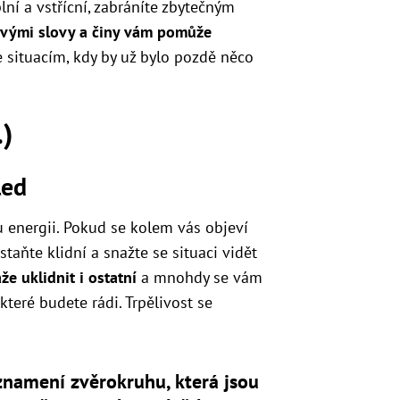
ní a vstřícní, zabráníte zbytečným
svými slovy a činy vám pomůže
 situacím, kdy by už bylo pozdě něco
.)
led
u energii. Pokud se kolem vás objeví
taňte klidní a snažte se situaci vidět
že uklidnit i ostatní
a mnohdy se vám
teré budete rádi. Trpělivost se
znamení zvěrokruhu, která jsou