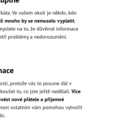
íkáte. Ve vašem okolí je někdo, kdo
liš mnoho by se nemuselo vyplatit.
yslete na to, že důvěrné informace
etří problémy a nedorozumění.
mace
sti, protože vás to posune dál v
koušet to, co jste ještě nedělali.
Více
inést nové přátele a příjemné
řenost ostatním vám pomohou vytvořit
ás.