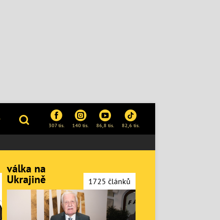
P
307 tis.
140 tis.
86,8 tis.
82,6 tis.
válka na
Ukrajině
1725 článků