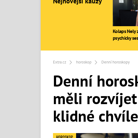
Nejnovější kauzy
Kolaps Nely z
psychicky se
Extra.cz
horoskop
Denní horoskopy
Denní horosk
měli rozvíjet
klidné chvíl
HOROSKOP