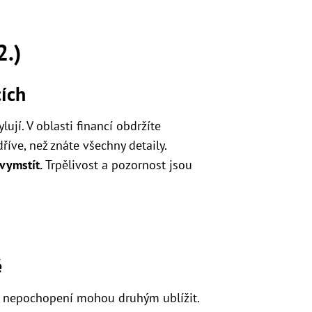
2.)
cích
ují. V oblasti financí obdržíte
říve, než znáte všechny detaily.
vymstít.
Trpělivost a pozornost jsou
ě
a nepochopení mohou druhým ublížit.