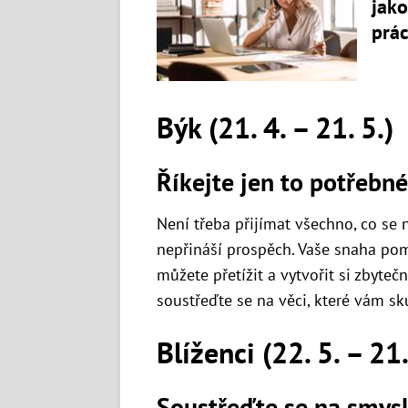
jako
prác
Býk (21. 4. – 21. 5.)
Říkejte jen to potřebné
Není třeba přijímat všechno, co se
nepřináší prospěch. Vaše snaha pom
můžete přetížit a vytvořit si zbyte
soustřeďte se na věci, které vám sk
Blíženci (22. 5. – 21.
Soustřeďte se na smys