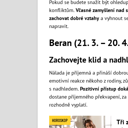
Pokud se budete snažit být ohledupl
konfliktům.
Včasné zamyšlení nad 
zachovat dobré vztahy
a vyhnout se
napravit.
Beran (21. 3. – 20. 4
Zachovejte klid a nadh
Nálada je příjemná a přináší dobro
emotivní reakce někoho z rodiny, zůs
s nadhledem.
Pozitivní přístup doká
dostane příjemného překvapení, za k
rozhodně vyplatí.
HOROSKOP
Tři 