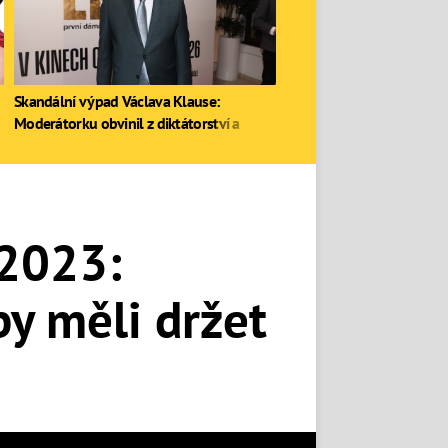
Skandální výpad Václava Klause:
Moderátorku obvinil z diktátorství a
zastal se Ruska
 2023:
by měli držet