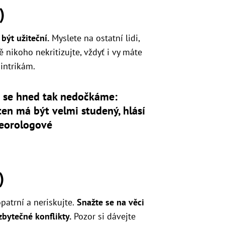
)
být užiteční.
Myslete na ostatní lidi,
 nikoho nekritizujte, vždyť i vy máte
intrikám.
a se hned tak nedočkáme:
en má být velmi studený, hlásí
eorologové
)
patrní a neriskujte.
Snažte se na věci
zbytečné konflikty.
Pozor si dávejte