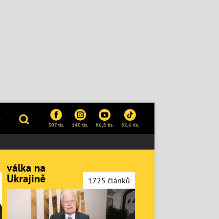
P
307 tis.
140 tis.
86,8 tis.
82,6 tis.
válka na
Ukrajině
1725 článků