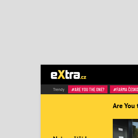
ARE YOU THE ONE?
FARMA ČESK
Trendy
Are You 