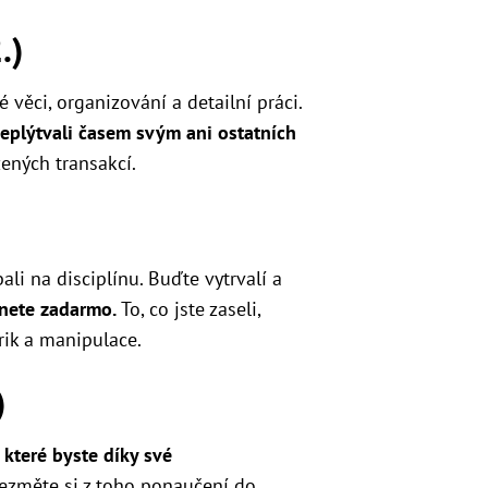
.)
é věci, organizování a detailní práci.
 neplýtvali časem svým ani ostatních
ených transakcí.
li na disciplínu. Buďte vytrvalí a
anete zadarmo.
To, co jste zaseli,
trik a manipulace.
)
 které byste díky své
ezměte si z toho ponaučení do