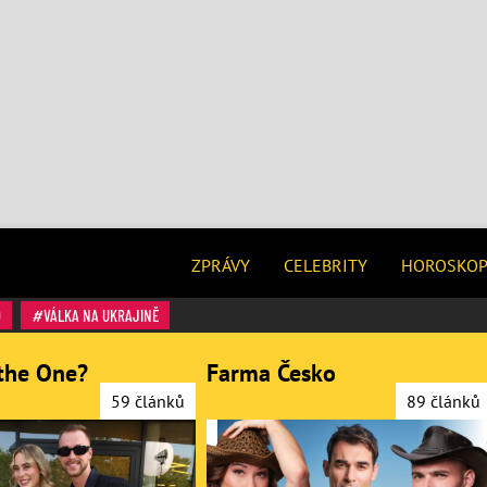
ZPRÁVY
CELEBRITY
HOROSKO
O
VÁLKA NA UKRAJINĚ
the One?
Farma Česko
59 článků
89 článků