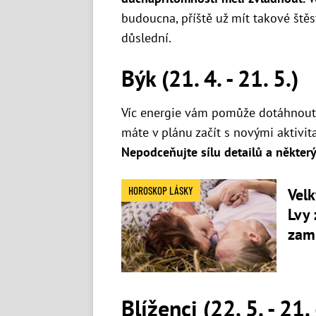
budoucna, příště už mít takové štěs
důslední.
Býk (21. 4. - 21. 5.)
Víc energie vám pomůže dotáhnout 
máte v plánu začít s novými aktivita
Nepodceňujte sílu detailů a někter
HOROSKOP LÁSKY
Velk
Lvy 
zam
Blíženci (22. 5. - 21. 