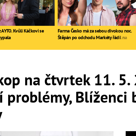
 AYTO. Kvůli Káčkovi se
Farma Česko má za sebou divokou noc.
sypala
Štěpán po odchodu Markéty řádil na
stole, Zdeněk poprvé pil
op na čtvrtek 11. 5.
í problémy, Blíženci 
y