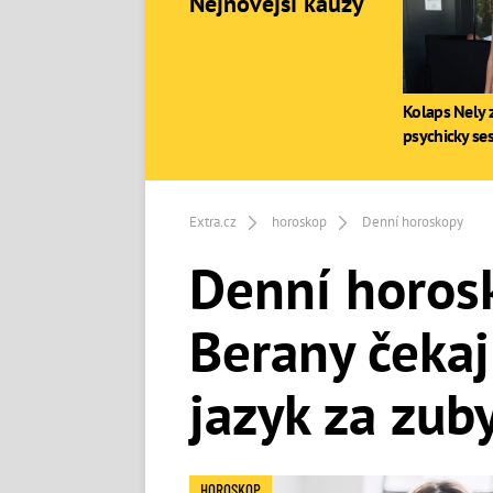
Nejnovější kauzy
Kolaps Nely z
psychicky se
Extra.cz
horoskop
Denní horoskopy
Denní horosk
Berany čekaj
jazyk za zub
HOROSKOP