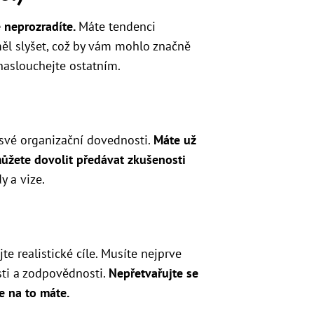
ě neprozradíte.
Máte tendenci
měl slyšet, což by vám mohlo značně
naslouchejte ostatním.
 své organizační dovednosti.
Máte už
ůžete dovolit předávat zkušenosti
 a vize.
te realistické cíle. Musíte nejprve
sti a zodpovědnosti.
Nepřetvařujte se
e na to máte.