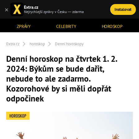
Extra.cz
×
Instalovat
TÉMATA
Nejrychlejší zprávy v Česku — zdarma
ZPRÁVY
CELEBRITY
HOROSKOP
Extra.cz
horoskop
Denní horoskopy
Denní horoskop na čtvrtek 1. 2.
2024: Býkům se bude dařit,
nebude to ale zadarmo.
Kozorohové by si měli dopřát
odpočinek
HOROSKOP