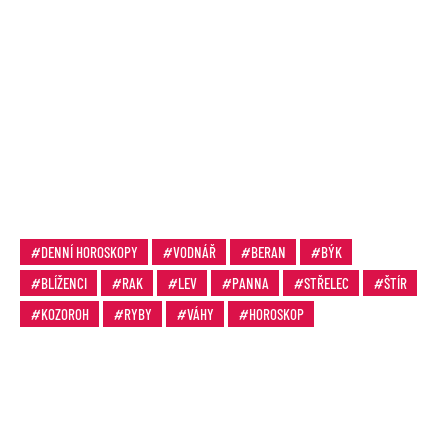
DENNÍ HOROSKOPY
VODNÁŘ
BERAN
BÝK
BLÍŽENCI
RAK
LEV
PANNA
STŘELEC
ŠTÍR
KOZOROH
RYBY
VÁHY
HOROSKOP