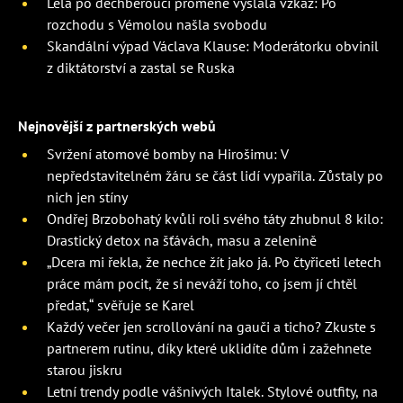
Lela po dechberoucí proměně vyslala vzkaz: Po
rozchodu s Vémolou našla svobodu
Skandální výpad Václava Klause: Moderátorku obvinil
z diktátorství a zastal se Ruska
Nejnovější z partnerských webů
Svržení atomové bomby na Hirošimu: V
nepředstavitelném žáru se část lidí vypařila. Zůstaly po
nich jen stíny
Ondřej Brzobohatý kvůli roli svého táty zhubnul 8 kilo:
Drastický detox na šťávách, masu a zelenině
„Dcera mi řekla, že nechce žít jako já. Po čtyřiceti letech
práce mám pocit, že si neváží toho, co jsem jí chtěl
předat,“ svěřuje se Karel
Každý večer jen scrollování na gauči a ticho? Zkuste s
partnerem rutinu, díky které uklidíte dům i zažehnete
starou jiskru
Letní trendy podle vášnivých Italek. Stylové outfity, na