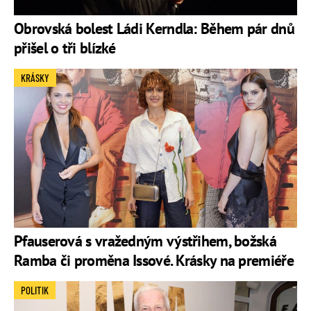
Obrovská bolest Ládi Kerndla: Během pár dnů
přišel o tři blízké
KRÁSKY
Pfauserová s vražedným výstřihem, božská
Ramba či proměna Issové. Krásky na premiéře
POLITIK