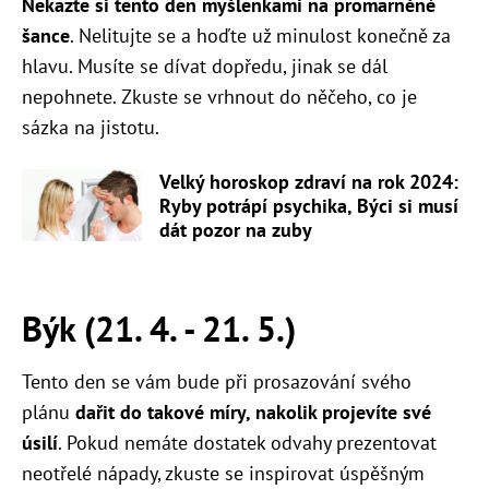
Nekazte si tento den myšlenkami na promarněné
šance
. Nelitujte se a hoďte už minulost konečně za
hlavu. Musíte se dívat dopředu, jinak se dál
nepohnete. Zkuste se vrhnout do něčeho, co je
sázka na jistotu.
Velký horoskop zdraví na rok 2024:
Ryby potrápí psychika, Býci si musí
dát pozor na zuby
Býk (21. 4. - 21. 5.)
Tento den se vám bude při prosazování svého
plánu
dařit do takové míry, nakolik projevíte své
úsilí
. Pokud nemáte dostatek odvahy prezentovat
neotřelé nápady, zkuste se inspirovat úspěšným