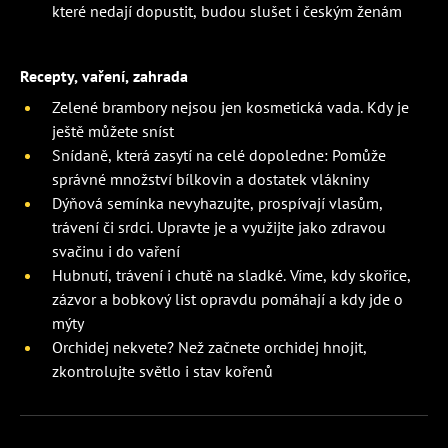
které nedají dopustit, budou slušet i českým ženám
Recepty, vaření, zahrada
Zelené brambory nejsou jen kosmetická vada. Kdy je
ještě můžete sníst
Snídaně, která zasytí na celé dopoledne: Pomůže
správné množství bílkovin a dostatek vlákniny
Dýňová semínka nevyhazujte, prospívají vlasům,
trávení či srdci. Upravte je a využijte jako zdravou
svačinu i do vaření
Hubnutí, trávení i chutě na sladké. Víme, kdy skořice,
zázvor a bobkový list opravdu pomáhají a kdy jde o
mýty
Orchidej nekvete? Než začnete orchidej hnojit,
zkontrolujte světlo i stav kořenů