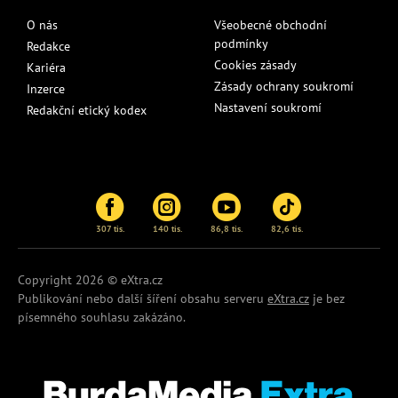
O nás
Všeobecné obchodní
podmínky
Redakce
Cookies zásady
Kariéra
Zásady ochrany soukromí
Inzerce
Nastavení soukromí
Redakční etický kodex
307 tis.
140 tis.
86,8 tis.
82,6 tis.
Copyright 2026 © eXtra.cz
Publikování nebo další šíření obsahu serveru
eXtra.cz
je bez
písemného souhlasu zakázáno.