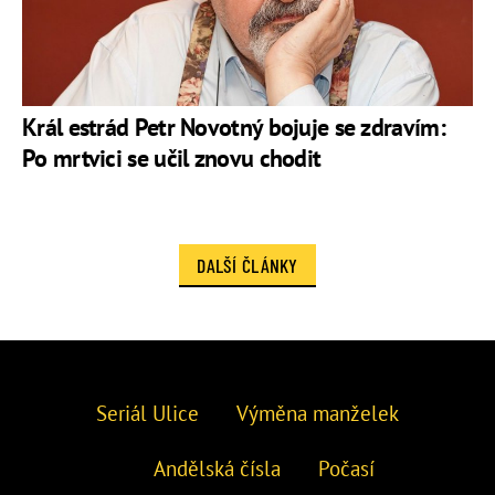
Král estrád Petr Novotný bojuje se zdravím:
Po mrtvici se učil znovu chodit
DALŠÍ ČLÁNKY
Seriál Ulice
Výměna manželek
Andělská čísla
Počasí