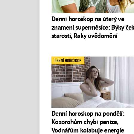
Denní horoskop na úterý ve
znamení superměsíce: Býky ček
starosti, Raky uvědomění
DENNÍ HOROSKOP
Denní horoskop na pondělí:
Kozorohům chybí peníze,
Vodnářům kolabuje energie