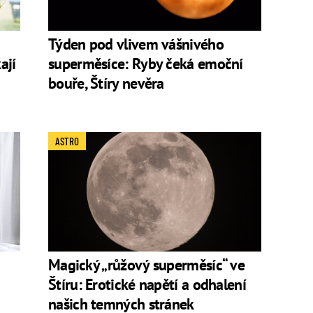
Týden pod vlivem vášnivého
ají
superměsíce: Ryby čeká emoční
bouře, Štíry nevěra
ASTRO
Magický „růžový superměsíc“ ve
Štíru: Erotické napětí a odhalení
našich temných stránek