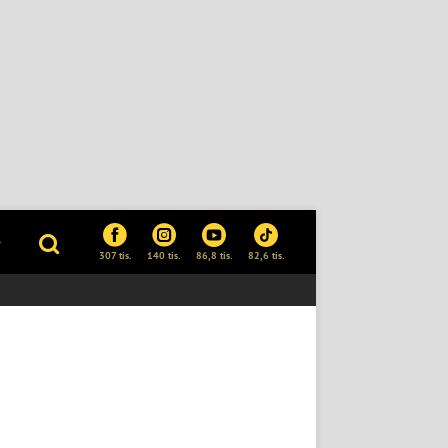
P
307 tis.
140 tis.
86,8 tis.
82,6 tis.