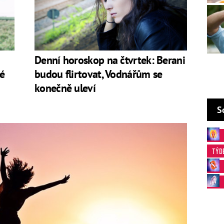
Denní horoskop na čtvrtek: Berani
vé
budou flirtovat, Vodnářům se
konečně uleví
S
TÝD