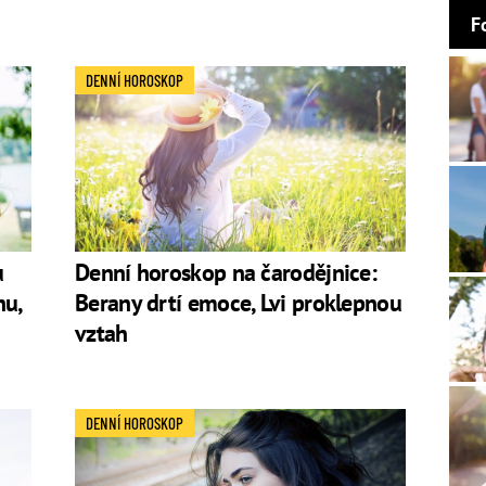
F
DENNÍ HOROSKOP
u
Denní horoskop na čarodějnice:
hu,
Berany drtí emoce, Lvi proklepnou
vztah
DENNÍ HOROSKOP