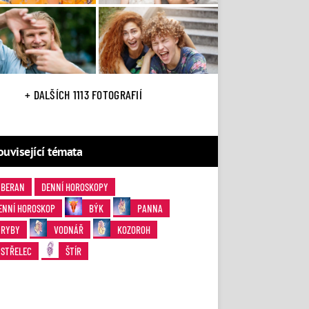
+ DALŠÍCH 1113 FOTOGRAFIÍ
ouvisející témata
BERAN
DENNÍ HOROSKOPY
ENNÍ HOROSKOP
BÝK
PANNA
RYBY
VODNÁŘ
KOZOROH
STŘELEC
ŠTÍR