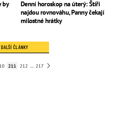
y by
Denní horoskop na úterý: Štíři
najdou rovnováhu, Panny čekají
milostné hrátky
DALŠÍ ČLÁNKY
10
211
212
...
217