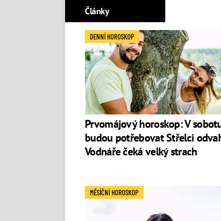
Články
DENNÍ HOROSKOP
Prvomájový horoskop: V sobot
budou potřebovat Střelci odva
Vodnáře čeká velký strach
MĚSÍČNÍ HOROSKOP