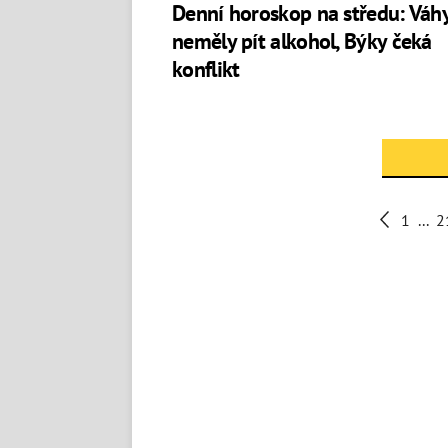
Denní horoskop na středu: Váh
neměly pít alkohol, Býky čeká
konflikt
1
...
2