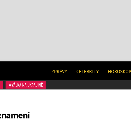
ZPRÁVY
CELEBRITY
HOROSKO
O
VÁLKA NA UKRAJINĚ
 znamení